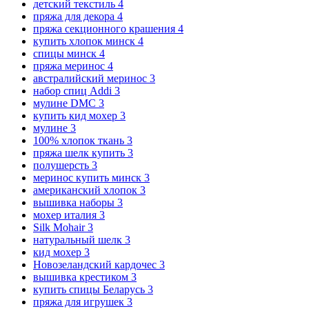
детский текстиль
4
пряжа для декора
4
пряжа секционного крашения
4
купить хлопок минск
4
спицы минск
4
пряжа меринос
4
австралийский меринос
3
набор спиц Addi
3
мулине DMC
3
купить кид мохер
3
мулине
3
100% хлопок ткань
3
пряжа шелк купить
3
полушерсть
3
меринос купить минск
3
американский хлопок
3
вышивка наборы
3
мохер италия
3
Silk Mohair
3
натуральный шелк
3
кид мохер
3
Новозеландский кардочес
3
вышивка крестиком
3
купить спицы Беларусь
3
пряжа для игрушек
3