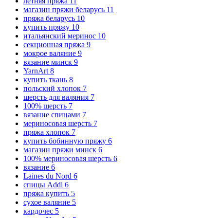
летняя пряжа
11
магазин пряжи беларусь
11
пряжа беларусь
10
купить пряжу
10
итальянский меринос
10
секционная пряжа
9
мокрое валяние
9
вязание минск
9
YarnArt
8
купить ткань
8
польский хлопок
7
шерсть для валяния
7
100% шерсть
7
вязание спицами
7
мериносовая шерсть
7
пряжа хлопок
7
купить бобинную пряжу
6
магазин пряжи минск
6
100% мериносовая шерсть
6
вязание
6
Laines du Nord
6
спицы Addi
6
пряжа купить
5
сухое валяние
5
кардочес
5