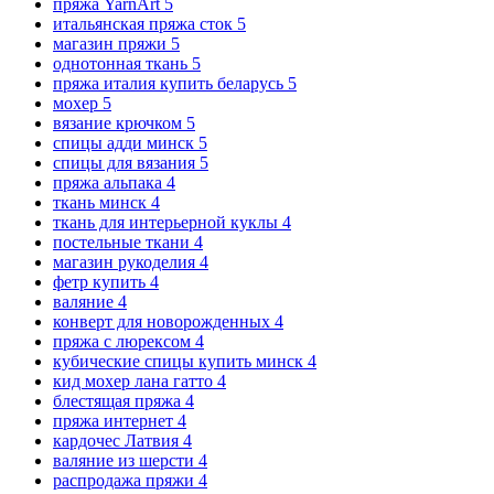
пряжа YarnArt
5
итальянская пряжа сток
5
магазин пряжи
5
однотонная ткань
5
пряжа италия купить беларусь
5
мохер
5
вязание крючком
5
спицы адди минск
5
спицы для вязания
5
пряжа альпака
4
ткань минск
4
ткань для интерьерной куклы
4
постельные ткани
4
магазин рукоделия
4
фетр купить
4
валяние
4
конверт для новорожденных
4
пряжа с люрексом
4
кубические спицы купить минск
4
кид мохер лана гатто
4
блестящая пряжа
4
пряжа интернет
4
кардочес Латвия
4
валяние из шерсти
4
распродажа пряжи
4