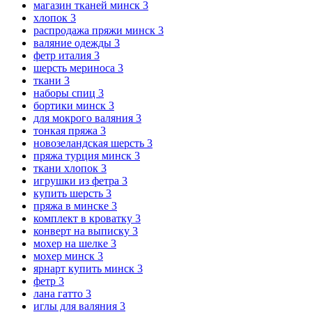
магазин тканей минск
3
хлопок
3
распродажа пряжи минск
3
валяние одежды
3
фетр италия
3
шерсть мериноса
3
ткани
3
наборы спиц
3
бортики минск
3
для мокрого валяния
3
тонкая пряжа
3
новозеландская шерсть
3
пряжа турция минск
3
ткани хлопок
3
игрушки из фетра
3
купить шерсть
3
пряжа в минске
3
комплект в кроватку
3
конверт на выписку
3
мохер на шелке
3
мохер минск
3
ярнарт купить минск
3
фетр
3
лана гатто
3
иглы для валяния
3