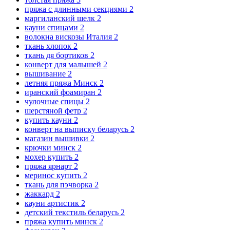
пряжа с длинными секциями
2
маргиланский шелк
2
кауни спицами
2
волокна вискозы Италия
2
ткань хлопок
2
ткань дя бортиков
2
конверт для малышей
2
вышивание
2
летняя пряжа Минск
2
иранский фоамиран
2
чулочные спицы
2
шерстяной фетр
2
купить кауни
2
конверт на выписку беларусь
2
магазин вышивки
2
крючки минск
2
мохер купить
2
пряжа ярнарт
2
меринос купить
2
ткань для пэчворка
2
жаккард
2
кауни артистик
2
детский текстиль беларусь
2
пряжа купить минск
2