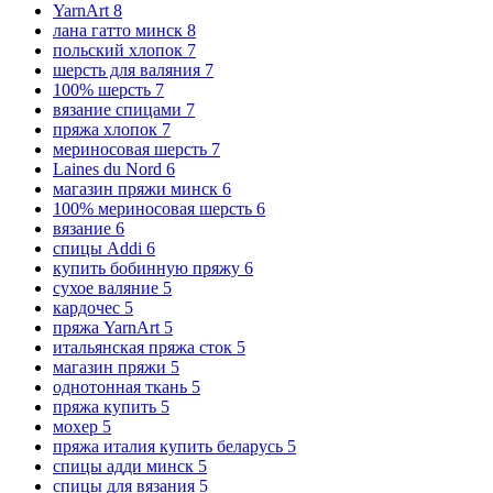
YarnArt
8
лана гатто минск
8
польский хлопок
7
шерсть для валяния
7
100% шерсть
7
вязание спицами
7
пряжа хлопок
7
мериносовая шерсть
7
Laines du Nord
6
магазин пряжи минск
6
100% мериносовая шерсть
6
вязание
6
спицы Addi
6
купить бобинную пряжу
6
сухое валяние
5
кардочес
5
пряжа YarnArt
5
итальянская пряжа сток
5
магазин пряжи
5
однотонная ткань
5
пряжа купить
5
мохер
5
пряжа италия купить беларусь
5
спицы адди минск
5
спицы для вязания
5