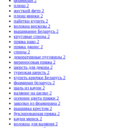
фоамиран
2
плюш
2
жесткий фетр
2
плюш минки
2
пайетки купить
2
волокна вискозы
2
вышивание Беларусь
2
круговые спицы
2
пряжа нако
2
пряжа джинс
2
спицы
2
декоративные пуговицы
2
мериносовая пряжа
2
шерсть для декора
2
турецкая шерсть
2
купить крючки Беларусь
2
фоамиран беларусь
2
шаль из кауни
2
валяние на шелке
2
осенние цвета пряжи
2
заколки из фоамирана
2
вышивка крестом
2
буклированная пряжа
2
кауни минск
2
волокна для валяния
2