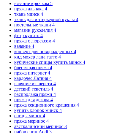
вязание крючком
5
пряжа альпака
4
ткань минск
4
ткань для интерьерной куклы
4
постельные ткани
4
магазин рукоделия
4
фетр купить
4
пряжа с люрексом
4
валяние
4
конверт для новорожденных
4
кид мохер лана гатто
4
кубические спицы купить минск
4
блестящая пряжа
4
пряжа интернет
4
кардочес Латвия
4
валяние из шерсти
4
детский текстиль
4
распродажа пряжи
4
пряжа для декора
4
пряжа секционного крашения
4
купить хлопок минск
4
спицы минск
4
пряжа меринос
4
австралийский меринос
3
набор спиц Addi
3