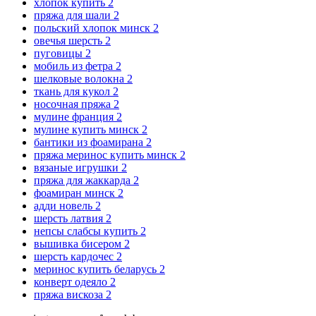
хлопок купить
2
пряжа для шали
2
польский хлопок минск
2
овечья шерсть
2
пуговицы
2
мобиль из фетра
2
шелковые волокна
2
ткань для кукол
2
носочная пряжа
2
мулине франция
2
мулине купить минск
2
бантики из фоамирана
2
пряжа меринос купить минск
2
вязаные игрушки
2
пряжа для жаккарда
2
фоамиран минск
2
адди новель
2
шерсть латвия
2
непсы слабсы купить
2
вышивка бисером
2
шерсть кардочес
2
меринос купить беларусь
2
конверт одеяло
2
пряжа вискоза
2