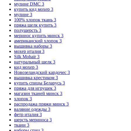
мулине DMC
3
купить кид мохер
3
мулине
3
100% хлопок ткань
3
пряжа шелк купить
3
полушерсть
3
меринос купить минск
3
американский хлопок
3
вышивка наборы
3
мохер италия
3
Silk Mohair
3
натуральный шелк
3
кид мохер
3
Новозеландский кардочес
3
вышивка крестиком
3
купить спицы Беларусь
3
пряжа для игрушек
3
магазин тканей минск
3
хлопок
3
распродажа пряжи минск
3
валяние одежды
3
фетр италия
3
шерсть мериноса
3
ткани
3
наборы спиц
3