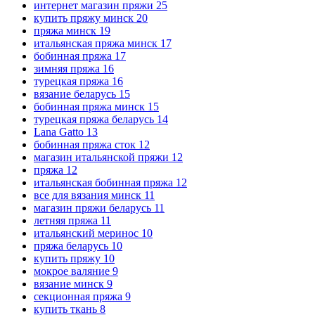
интернет магазин пряжи
25
купить пряжу минск
20
пряжа минск
19
итальянская пряжа минск
17
бобинная пряжа
17
зимняя пряжа
16
турецкая пряжа
16
вязание беларусь
15
бобинная пряжа минск
15
турецкая пряжа беларусь
14
Lana Gatto
13
бобинная пряжа сток
12
магазин итальянской пряжи
12
пряжа
12
итальянская бобинная пряжа
12
все для вязания минск
11
магазин пряжи беларусь
11
летняя пряжа
11
итальянский меринос
10
пряжа беларусь
10
купить пряжу
10
мокрое валяние
9
вязание минск
9
секционная пряжа
9
купить ткань
8