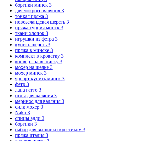
бортики минск
3
для мокрого валяния
3
тонкая пряжа
3
новозеландская шерсть
3
пряжа турция минск
3
ткани хлопок
3
игрушки из фетра
3
купить шерсть
3
пряжа в минске
3
комплект в кроватку
3
конверт на выписку
3
мохер на шелке
3
мохер минск
3
ярнарт купить минск
3
фетр
3
лана гатто
3
иглы для валяния
3
меринос для валяния
3
силк мохер
3
Nako
3
спицы адди
3
бортики
3
набор для вышивки крестиком
3
пряжа италия
3
толстая пряжа
3