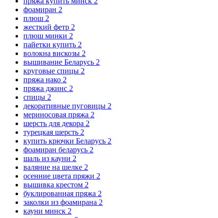
пряжа купить минск
2
фоамиран
2
плюш
2
жесткий фетр
2
плюш минки
2
пайетки купить
2
волокна вискозы
2
вышивание Беларусь
2
круговые спицы
2
пряжа нако
2
пряжа джинс
2
спицы
2
декоративные пуговицы
2
мериносовая пряжа
2
шерсть для декора
2
турецкая шерсть
2
купить крючки Беларусь
2
фоамиран беларусь
2
шаль из кауни
2
валяние на шелке
2
осенние цвета пряжи
2
вышивка крестом
2
буклированная пряжа
2
заколки из фоамирана
2
кауни минск
2