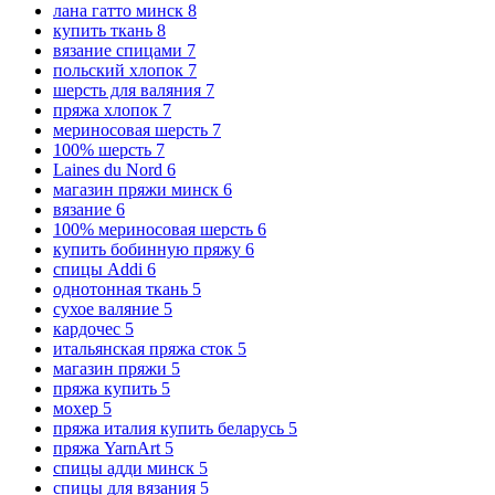
лана гатто минск
8
купить ткань
8
вязание спицами
7
польский хлопок
7
шерсть для валяния
7
пряжа хлопок
7
мериносовая шерсть
7
100% шерсть
7
Laines du Nord
6
магазин пряжи минск
6
вязание
6
100% мериносовая шерсть
6
купить бобинную пряжу
6
спицы Addi
6
однотонная ткань
5
сухое валяние
5
кардочес
5
итальянская пряжа сток
5
магазин пряжи
5
пряжа купить
5
мохер
5
пряжа италия купить беларусь
5
пряжа YarnArt
5
спицы адди минск
5
спицы для вязания
5