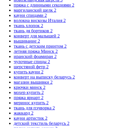
пряжа с длинными секциями
2
маргиланский шелк
2
кауни спицами
2
волокна вискозы Италия
2
ткань хлопок
2
ткань дя бортиков
2
конверт для малышей
2
вышивание
2
ткань с детским принтом
2
летняя пряжа Минск
2
иранский фоамиран
2
чулочные спицы
2
шерстяной фетр
2
купить кауни
2
конверт на выписку беларусь
2
магазин вышивки
2
крючки минск
2
мохер купить
2
пряжа ярнарт
2
меринос купить
2
ткань для пэчворка
2
жаккард
2
кауни артистик
2
детский текстиль беларусь
2