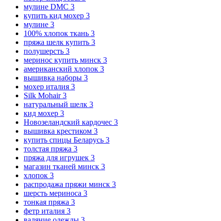
мулине DMC
3
купить кид мохер
3
мулине
3
100% хлопок ткань
3
пряжа шелк купить
3
полушерсть
3
меринос купить минск
3
американский хлопок
3
вышивка наборы
3
мохер италия
3
Silk Mohair
3
натуральный шелк
3
кид мохер
3
Новозеландский кардочес
3
вышивка крестиком
3
купить спицы Беларусь
3
толстая пряжа
3
пряжа для игрушек
3
магазин тканей минск
3
хлопок
3
распродажа пряжи минск
3
шерсть мериноса
3
тонкая пряжа
3
фетр италия
3
валяние одежды
3