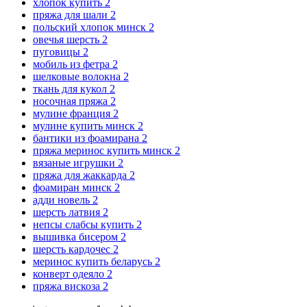
хлопок купить
2
пряжа для шали
2
польский хлопок минск
2
овечья шерсть
2
пуговицы
2
мобиль из фетра
2
шелковые волокна
2
ткань для кукол
2
носочная пряжа
2
мулине франция
2
мулине купить минск
2
бантики из фоамирана
2
пряжа меринос купить минск
2
вязаные игрушки
2
пряжа для жаккарда
2
фоамиран минск
2
адди новель
2
шерсть латвия
2
непсы слабсы купить
2
вышивка бисером
2
шерсть кардочес
2
меринос купить беларусь
2
конверт одеяло
2
пряжа вискоза
2