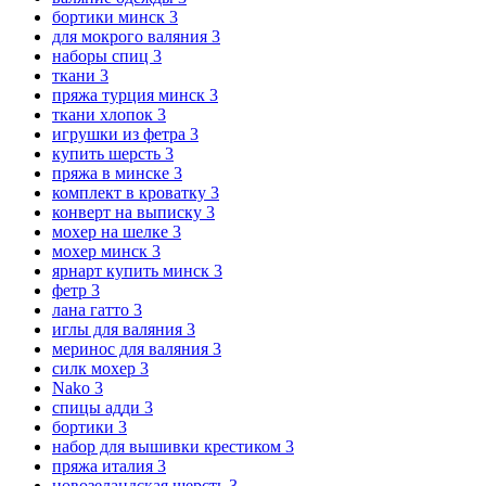
бортики минск
3
для мокрого валяния
3
наборы спиц
3
ткани
3
пряжа турция минск
3
ткани хлопок
3
игрушки из фетра
3
купить шерсть
3
пряжа в минске
3
комплект в кроватку
3
конверт на выписку
3
мохер на шелке
3
мохер минск
3
ярнарт купить минск
3
фетр
3
лана гатто
3
иглы для валяния
3
меринос для валяния
3
силк мохер
3
Nako
3
спицы адди
3
бортики
3
набор для вышивки крестиком
3
пряжа италия
3
новозеландская шерсть
3