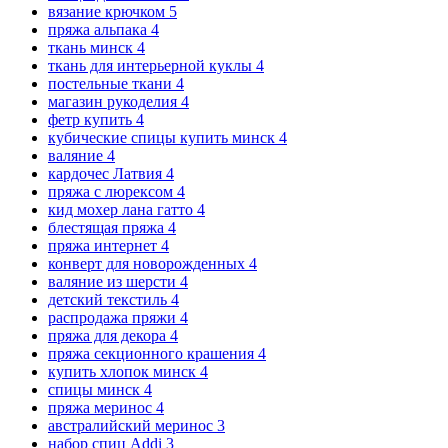
вязание крючком
5
пряжа альпака
4
ткань минск
4
ткань для интерьерной куклы
4
постельные ткани
4
магазин рукоделия
4
фетр купить
4
кубические спицы купить минск
4
валяние
4
кардочес Латвия
4
пряжа с люрексом
4
кид мохер лана гатто
4
блестящая пряжа
4
пряжа интернет
4
конверт для новорожденных
4
валяние из шерсти
4
детский текстиль
4
распродажа пряжи
4
пряжа для декора
4
пряжа секционного крашения
4
купить хлопок минск
4
спицы минск
4
пряжа меринос
4
австралийский меринос
3
набор спиц Addi
3