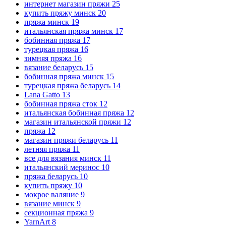
интернет магазин пряжи
25
купить пряжу минск
20
пряжа минск
19
итальянская пряжа минск
17
бобинная пряжа
17
турецкая пряжа
16
зимняя пряжа
16
вязание беларусь
15
бобинная пряжа минск
15
турецкая пряжа беларусь
14
Lana Gatto
13
бобинная пряжа сток
12
итальянская бобинная пряжа
12
магазин итальянской пряжи
12
пряжа
12
магазин пряжи беларусь
11
летняя пряжа
11
все для вязания минск
11
итальянский меринос
10
пряжа беларусь
10
купить пряжу
10
мокрое валяние
9
вязание минск
9
секционная пряжа
9
YarnArt
8