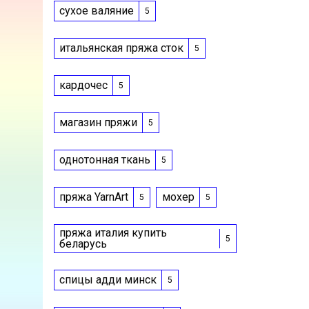
сухое валяние
5
итальянская пряжа сток
5
кардочес
5
магазин пряжи
5
однотонная ткань
5
пряжа YarnArt
мохер
5
5
пряжа италия купить
5
беларусь
спицы адди минск
5