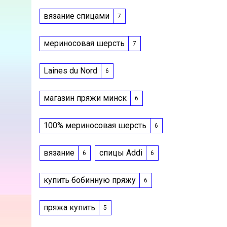
вязание спицами
7
мериносовая шерсть
7
Laines du Nord
6
магазин пряжи минск
6
100% мериносовая шерсть
6
вязание
спицы Addi
6
6
купить бобинную пряжу
6
пряжа купить
5