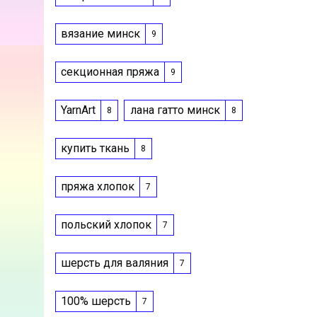
вязание минск
9
секционная пряжа
9
YarnArt
лана гатто минск
8
8
купить ткань
8
пряжа хлопок
7
польский хлопок
7
шерсть для валяния
7
100% шерсть
7