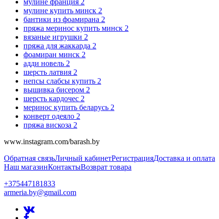
мулине франция
2
мулине купить минск
2
бантики из фоамирана
2
пряжа меринос купить минск
2
вязаные игрушки
2
пряжа для жаккарда
2
фоамиран минск
2
адди новель
2
шерсть латвия
2
непсы слабсы купить
2
вышивка бисером
2
шерсть кардочес
2
меринос купить беларусь
2
конверт одеяло
2
пряжа вискоза
2
www.instagram.com/barash.by
Обратная связь
Личный кабинет
Регистрация
Доставка и оплата
Наш магазин
Контакты
Возврат товара
+375447181833
armeria.by@gmail.com