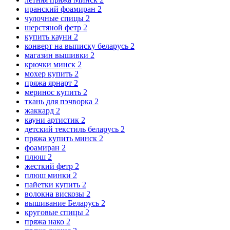
иранский фоамиран
2
чулочные спицы
2
шерстяной фетр
2
купить кауни
2
конверт на выписку беларусь
2
магазин вышивки
2
крючки минск
2
мохер купить
2
пряжа ярнарт
2
меринос купить
2
ткань для пэчворка
2
жаккард
2
кауни артистик
2
детский текстиль беларусь
2
пряжа купить минск
2
фоамиран
2
плюш
2
жесткий фетр
2
плюш минки
2
пайетки купить
2
волокна вискозы
2
вышивание Беларусь
2
круговые спицы
2
пряжа нако
2