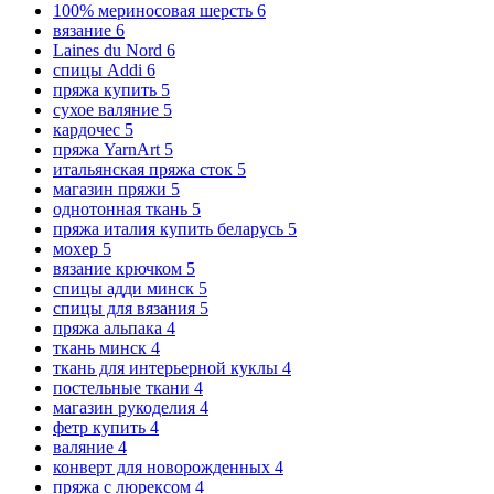
100% мериносовая шерсть
6
вязание
6
Laines du Nord
6
спицы Addi
6
пряжа купить
5
сухое валяние
5
кардочес
5
пряжа YarnArt
5
итальянская пряжа сток
5
магазин пряжи
5
однотонная ткань
5
пряжа италия купить беларусь
5
мохер
5
вязание крючком
5
спицы адди минск
5
спицы для вязания
5
пряжа альпака
4
ткань минск
4
ткань для интерьерной куклы
4
постельные ткани
4
магазин рукоделия
4
фетр купить
4
валяние
4
конверт для новорожденных
4
пряжа с люрексом
4