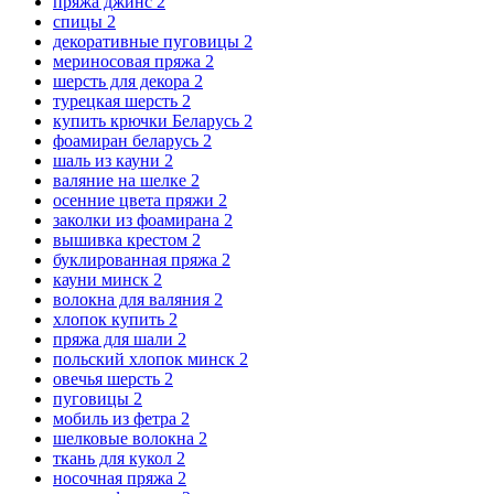
пряжа джинс
2
спицы
2
декоративные пуговицы
2
мериносовая пряжа
2
шерсть для декора
2
турецкая шерсть
2
купить крючки Беларусь
2
фоамиран беларусь
2
шаль из кауни
2
валяние на шелке
2
осенние цвета пряжи
2
заколки из фоамирана
2
вышивка крестом
2
буклированная пряжа
2
кауни минск
2
волокна для валяния
2
хлопок купить
2
пряжа для шали
2
польский хлопок минск
2
овечья шерсть
2
пуговицы
2
мобиль из фетра
2
шелковые волокна
2
ткань для кукол
2
носочная пряжа
2