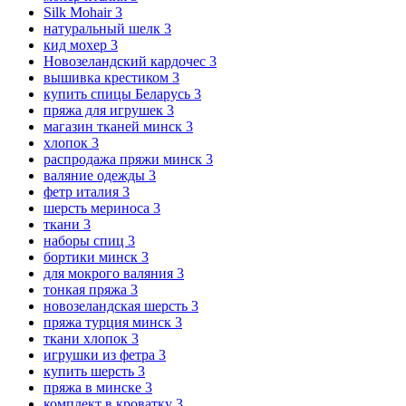
Silk Mohair
3
натуральный шелк
3
кид мохер
3
Новозеландский кардочес
3
вышивка крестиком
3
купить спицы Беларусь
3
пряжа для игрушек
3
магазин тканей минск
3
хлопок
3
распродажа пряжи минск
3
валяние одежды
3
фетр италия
3
шерсть мериноса
3
ткани
3
наборы спиц
3
бортики минск
3
для мокрого валяния
3
тонкая пряжа
3
новозеландская шерсть
3
пряжа турция минск
3
ткани хлопок
3
игрушки из фетра
3
купить шерсть
3
пряжа в минске
3
комплект в кроватку
3