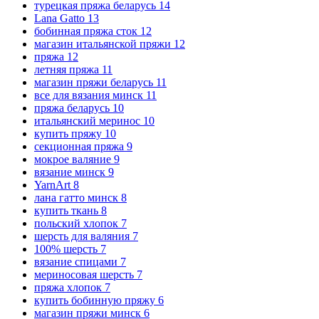
турецкая пряжа беларусь
14
Lana Gatto
13
бобинная пряжа сток
12
магазин итальянской пряжи
12
пряжа
12
летняя пряжа
11
магазин пряжи беларусь
11
все для вязания минск
11
пряжа беларусь
10
итальянский меринос
10
купить пряжу
10
секционная пряжа
9
мокрое валяние
9
вязание минск
9
YarnArt
8
лана гатто минск
8
купить ткань
8
польский хлопок
7
шерсть для валяния
7
100% шерсть
7
вязание спицами
7
мериносовая шерсть
7
пряжа хлопок
7
купить бобинную пряжу
6
магазин пряжи минск
6