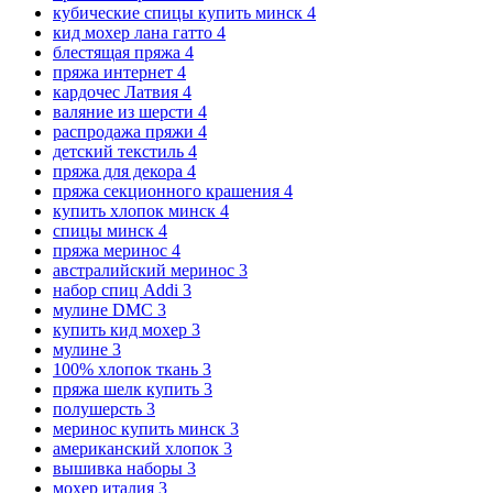
кубические спицы купить минск
4
кид мохер лана гатто
4
блестящая пряжа
4
пряжа интернет
4
кардочес Латвия
4
валяние из шерсти
4
распродажа пряжи
4
детский текстиль
4
пряжа для декора
4
пряжа секционного крашения
4
купить хлопок минск
4
спицы минск
4
пряжа меринос
4
австралийский меринос
3
набор спиц Addi
3
мулине DMC
3
купить кид мохер
3
мулине
3
100% хлопок ткань
3
пряжа шелк купить
3
полушерсть
3
меринос купить минск
3
американский хлопок
3
вышивка наборы
3
мохер италия
3