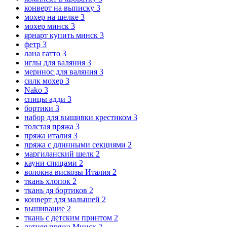
конверт на выписку
3
мохер на шелке
3
мохер минск
3
ярнарт купить минск
3
фетр
3
лана гатто
3
иглы для валяния
3
меринос для валяния
3
силк мохер
3
Nako
3
спицы адди
3
бортики
3
набор для вышивки крестиком
3
толстая пряжа
3
пряжа италия
3
пряжа с длинными секциями
2
маргиланский шелк
2
кауни спицами
2
волокна вискозы Италия
2
ткань хлопок
2
ткань дя бортиков
2
конверт для малышей
2
вышивание
2
ткань с детским принтом
2
летняя пряжа Минск
2