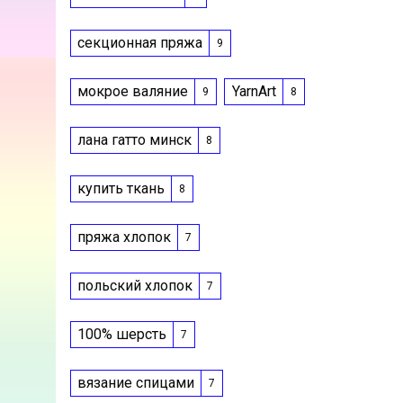
секционная пряжа
9
мокрое валяние
YarnArt
9
8
лана гатто минск
8
купить ткань
8
пряжа хлопок
7
польский хлопок
7
100% шерсть
7
вязание спицами
7