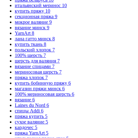
итальянский меринос
10
купить пряжу
10
секционная пряжа
9
мокрое валяние
9
вязание минск
9
YarnArt
8
лана гатто минск
8
купить ткань
8
польский хлопок
7
100% шерсть
7
шерсть для валяния
7
вязание спицами
7
мериносовая шерсть
7
пряжа хлопок
7
купить бобинную пряжу
6
магазин пряжи минск
6
100% мериносовая шерсть
6
вязание
6
Laines du Nord
6
спицы Addi
6
пряжа купить
5
сухое валяние
5
кардочес
5
пряжа YarnArt
5