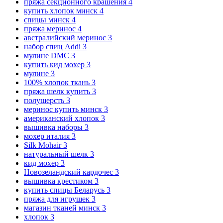
пряжа секционного крашения
4
купить хлопок минск
4
спицы минск
4
пряжа меринос
4
австралийский меринос
3
набор спиц Addi
3
мулине DMC
3
купить кид мохер
3
мулине
3
100% хлопок ткань
3
пряжа шелк купить
3
полушерсть
3
меринос купить минск
3
американский хлопок
3
вышивка наборы
3
мохер италия
3
Silk Mohair
3
натуральный шелк
3
кид мохер
3
Новозеландский кардочес
3
вышивка крестиком
3
купить спицы Беларусь
3
пряжа для игрушек
3
магазин тканей минск
3
хлопок
3