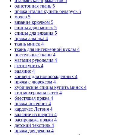
итальянская пряжа сток
5
однотонная ткань
5
пряжа италия купить беларусь
5
мохер
5
вязание крючком
5
спицы адди минск
5
спицы для вязания
5
пряжа альпака
4
ткань минск
4
ткань для интерьерной куклы
4
постельные ткани
4
магазин рукоделия
4
фетр купить
4
валяние
4
конверт для новорожденных
4
пряжа с люрексом
4
кубические спицы купить минск
4
кид мохер лана гатто
4
блестящая пряжа
4
пряжа интернет
4
кардочес Латвия
4
валяние из шерсти
4
распродажа пряжи
4
детский текстиль
4
пряжа для декора
4