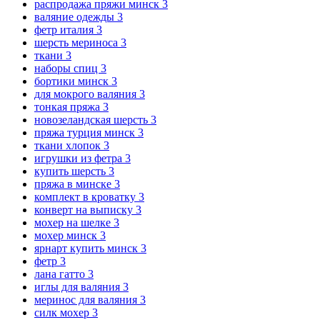
распродажа пряжи минск
3
валяние одежды
3
фетр италия
3
шерсть мериноса
3
ткани
3
наборы спиц
3
бортики минск
3
для мокрого валяния
3
тонкая пряжа
3
новозеландская шерсть
3
пряжа турция минск
3
ткани хлопок
3
игрушки из фетра
3
купить шерсть
3
пряжа в минске
3
комплект в кроватку
3
конверт на выписку
3
мохер на шелке
3
мохер минск
3
ярнарт купить минск
3
фетр
3
лана гатто
3
иглы для валяния
3
меринос для валяния
3
силк мохер
3