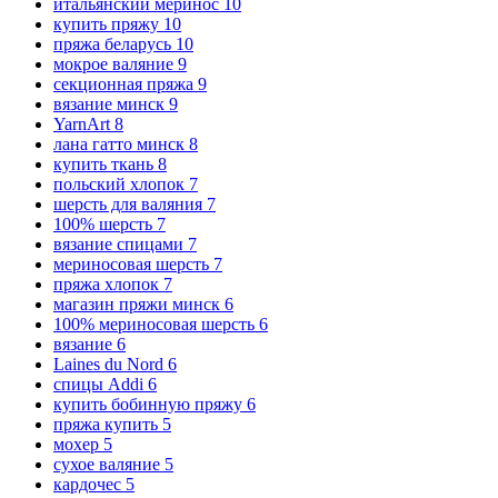
итальянский меринос
10
купить пряжу
10
пряжа беларусь
10
мокрое валяние
9
секционная пряжа
9
вязание минск
9
YarnArt
8
лана гатто минск
8
купить ткань
8
польский хлопок
7
шерсть для валяния
7
100% шерсть
7
вязание спицами
7
мериносовая шерсть
7
пряжа хлопок
7
магазин пряжи минск
6
100% мериносовая шерсть
6
вязание
6
Laines du Nord
6
спицы Addi
6
купить бобинную пряжу
6
пряжа купить
5
мохер
5
сухое валяние
5
кардочес
5