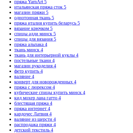
пряжа YarnArt
5
итальянская пряжа сток
5
магазин пряжи
5
однотонная ткань
5
пряжа италия купить беларусь
5
вязание крючком
5
спицы адди минск
5
спицы для вязания
5
пряжа альпака
4
ткань минск
4
ткань для интерьерной куклы
4
постельные ткани
4
магазин рукоделия
4
фетр купить
4
валяние
4
конверт для новорожденных
4
пряжа с люрексом
4
кубические спицы купить минск
4
кид мохер лана гатто
4
блестящая пряжа
4
пряжа интернет
4
кардочес Латвия
4
валяние из шерсти
4
распродажа пряжи
4
детский текстиль
4