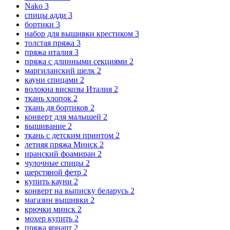
Nako
3
спицы адди
3
бортики
3
набор для вышивки крестиком
3
толстая пряжа
3
пряжа италия
3
пряжа с длинными секциями
2
маргиланский шелк
2
кауни спицами
2
волокна вискозы Италия
2
ткань хлопок
2
ткань дя бортиков
2
конверт для малышей
2
вышивание
2
ткань с детским принтом
2
летняя пряжа Минск
2
иранский фоамиран
2
чулочные спицы
2
шерстяной фетр
2
купить кауни
2
конверт на выписку беларусь
2
магазин вышивки
2
крючки минск
2
мохер купить
2
пряжа ярнарт
2