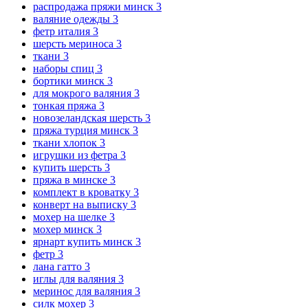
распродажа пряжи минск
3
валяние одежды
3
фетр италия
3
шерсть мериноса
3
ткани
3
наборы спиц
3
бортики минск
3
для мокрого валяния
3
тонкая пряжа
3
новозеландская шерсть
3
пряжа турция минск
3
ткани хлопок
3
игрушки из фетра
3
купить шерсть
3
пряжа в минске
3
комплект в кроватку
3
конверт на выписку
3
мохер на шелке
3
мохер минск
3
ярнарт купить минск
3
фетр
3
лана гатто
3
иглы для валяния
3
меринос для валяния
3
силк мохер
3