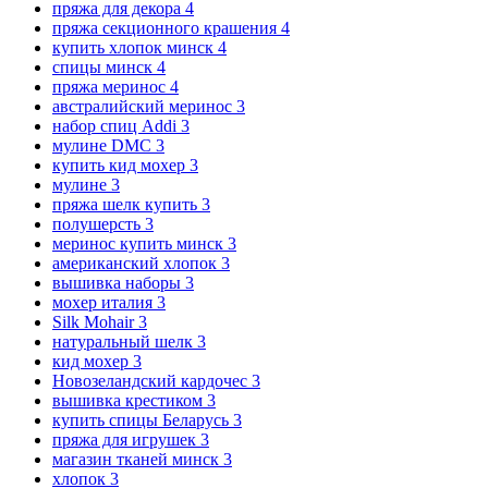
пряжа для декора
4
пряжа секционного крашения
4
купить хлопок минск
4
спицы минск
4
пряжа меринос
4
австралийский меринос
3
набор спиц Addi
3
мулине DMC
3
купить кид мохер
3
мулине
3
пряжа шелк купить
3
полушерсть
3
меринос купить минск
3
американский хлопок
3
вышивка наборы
3
мохер италия
3
Silk Mohair
3
натуральный шелк
3
кид мохер
3
Новозеландский кардочес
3
вышивка крестиком
3
купить спицы Беларусь
3
пряжа для игрушек
3
магазин тканей минск
3
хлопок
3