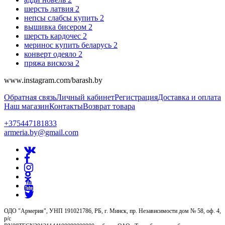
шерсть латвия
2
непсы слабсы купить
2
вышивка бисером
2
шерсть кардочес
2
меринос купить беларусь
2
конверт одеяло
2
пряжа вискоза
2
www.instagram.com/barash.by
Обратная связь
Личный кабинет
Регистрация
Доставка и оплата
Наш магазин
Контакты
Возврат товара
+375447181833
armeria.by@gmail.com
ОДО "Армерия", УНП 191021786, РБ, г. Минск, пр. Независимости дом № 58, оф. 4,
р/с