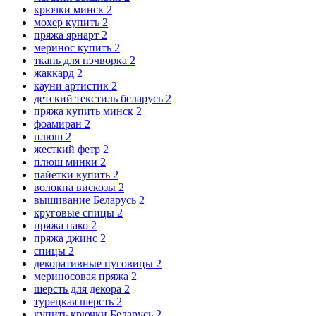
крючки минск
2
мохер купить
2
пряжа ярнарт
2
меринос купить
2
ткань для пэчворка
2
жаккард
2
кауни артистик
2
детский текстиль беларусь
2
пряжа купить минск
2
фоамиран
2
плюш
2
жесткий фетр
2
плюш минки
2
пайетки купить
2
волокна вискозы
2
вышивание Беларусь
2
круговые спицы
2
пряжа нако
2
пряжа джинс
2
спицы
2
декоративные пуговицы
2
мериносовая пряжа
2
шерсть для декора
2
турецкая шерсть
2
купить крючки Беларусь
2