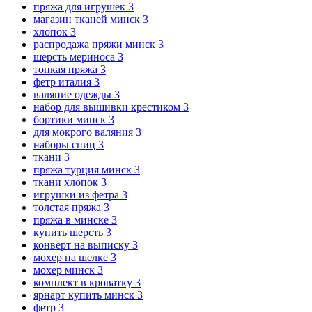
пряжа для игрушек
3
магазин тканей минск
3
хлопок
3
распродажа пряжи минск
3
шерсть мериноса
3
тонкая пряжа
3
фетр италия
3
валяние одежды
3
набор для вышивки крестиком
3
бортики минск
3
для мокрого валяния
3
наборы спиц
3
ткани
3
пряжа турция минск
3
ткани хлопок
3
игрушки из фетра
3
толстая пряжа
3
пряжа в минске
3
купить шерсть
3
конверт на выписку
3
мохер на шелке
3
мохер минск
3
комплект в кроватку
3
ярнарт купить минск
3
фетр
3