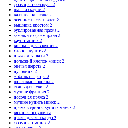
фоамиран беларусь
2
шаль из кауни
2
валяние на шелке
2
осенние цвета пряжи
2
вышивка крестом
2
буклированная пряжа
2
заколки из фоамирана
2
кауни минск
2
волокна для валяния
2
хлопок купить
2
пряжа для шали
2
польский хлопок минск
2
овечья шерсть
2
пуговицы
2
мобиль из фетра
2
шелковые волокна
2
ткань для кукол
2
мулине франция
2
носочная пряжа
2
мулине купить минск
2
пряжа меринос купить минск
2
вязаные игрушки
2
пряжа для жаккарда
2
фоамиран минск
2
адди новель
2