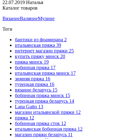
22.07.2019
Наталья
Каталог товаров
Вязание
Валяние
Мулине
Теги
бантики из фоамирана
2
итальянская пряжа
39
интернет магазин пряжи
25
купить пряжу минск
20
пряжа минск
19
бобинная пряжа
17
итальянская пряжа минск
17
зимняя пряжа
16
турецкая пряжа
16
вязание беларусь
15
бобинная пряжа минск
15
турецкая пряжа беларусь
14
Lana Gatto
13
магазин итальянской пряжи
12
пряжа
12
бобинная пряжа сток
12
итальянская бобинная пряжа
12
магазин пряжи беларусь
11