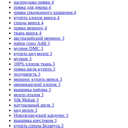
распродажа пряжи
4
пряжа для декора
4
пряжа секционного крашения
4
купить хлопок минск
4
спицы минск
4
пряжа меринос
4
ткань минск
4
австралийский меринос
3
набор спиц Addi
3
мулине DMC
3
купить кид мохер
3
мулине
3
100% хлопок ткань
3
пряжа шелк купить
3
полушерсть
3
меринос купить минск
3
американский хлопок
3
вышивка наборы
3
мохер италия
3
Silk Mohair
3
натуральный шелк
3
кид мохер
3
Новозеландский кардочес
3
вышивка крестиком
3
купить спицы Беларусь
3