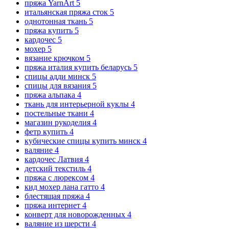
пряжа YarnArt
5
итальянская пряжа сток
5
однотонная ткань
5
пряжа купить
5
кардочес
5
мохер
5
вязание крючком
5
пряжа италия купить беларусь
5
спицы адди минск
5
спицы для вязания
5
пряжа альпака
4
ткань для интерьерной куклы
4
постельные ткани
4
магазин рукоделия
4
фетр купить
4
кубические спицы купить минск
4
валяние
4
кардочес Латвия
4
детский текстиль
4
пряжа с люрексом
4
кид мохер лана гатто
4
блестящая пряжа
4
пряжа интернет
4
конверт для новорожденных
4
валяние из шерсти
4