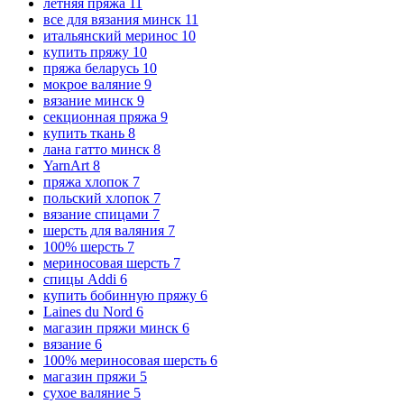
летняя пряжа
11
все для вязания минск
11
итальянский меринос
10
купить пряжу
10
пряжа беларусь
10
мокрое валяние
9
вязание минск
9
секционная пряжа
9
купить ткань
8
лана гатто минск
8
YarnArt
8
пряжа хлопок
7
польский хлопок
7
вязание спицами
7
шерсть для валяния
7
100% шерсть
7
мериносовая шерсть
7
спицы Addi
6
купить бобинную пряжу
6
Laines du Nord
6
магазин пряжи минск
6
вязание
6
100% мериносовая шерсть
6
магазин пряжи
5
сухое валяние
5