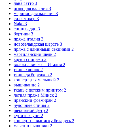
лана гатто
3
иглы для валяния
3
меринос для валяния
3
силк мохер
3
Nako
3
спицы адди
3
бортики
3
пряжа италия
3
новозеландская шерсть
3
пряжа с длинными секциями
2
маргиланский шелк
2
кауни спицами
2
волокна вискозы Италия
2
ткань хлопок
2
ткань дя бортиков
2
конверт для малышей
2
вышивание
2
ткань с детским принтом
2
летняя пряжа Минск
2
иранский фоамиран
2
чулочные спицы
2
шерстяной фетр
2
купить кауни
2
конверт на выписку беларусь
2
магазин вышивки
2