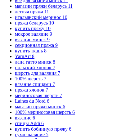
все для вязания минск
11
магазин пряжи беларусь
11
летняя пряжа
11
итальянский меринос
10
пряжа беларусь
10
купить пряжу
10
мокрое валяние
9
вязание минск
9
секционная пряжа
9
купить ткань
8
YarnArt
8
лана гатто минск
8
польский хлопок
7
шерсть для валяния
7
100% шерсть
7
вязание спицами
7
пряжа хлопок
7
мериносовая шерсть
7
Laines du Nord
6
магазин пряжи минск
6
100% мериносовая шерсть
6
вязание
6
спицы Addi
6
купить бобинную пряжу
6
сухое валяние
5