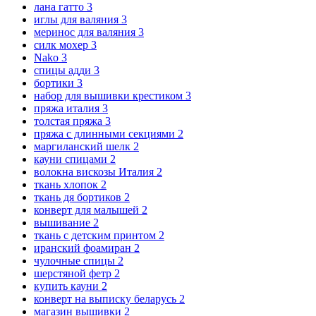
лана гатто
3
иглы для валяния
3
меринос для валяния
3
силк мохер
3
Nako
3
спицы адди
3
бортики
3
набор для вышивки крестиком
3
пряжа италия
3
толстая пряжа
3
пряжа с длинными секциями
2
маргиланский шелк
2
кауни спицами
2
волокна вискозы Италия
2
ткань хлопок
2
ткань дя бортиков
2
конверт для малышей
2
вышивание
2
ткань с детским принтом
2
иранский фоамиран
2
чулочные спицы
2
шерстяной фетр
2
купить кауни
2
конверт на выписку беларусь
2
магазин вышивки
2