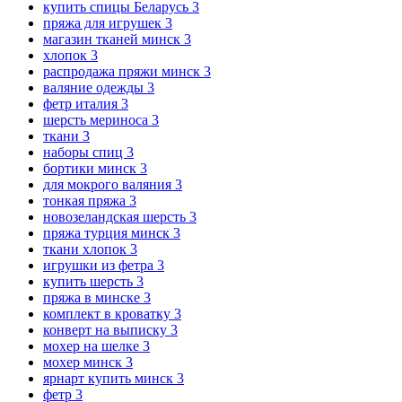
купить спицы Беларусь
3
пряжа для игрушек
3
магазин тканей минск
3
хлопок
3
распродажа пряжи минск
3
валяние одежды
3
фетр италия
3
шерсть мериноса
3
ткани
3
наборы спиц
3
бортики минск
3
для мокрого валяния
3
тонкая пряжа
3
новозеландская шерсть
3
пряжа турция минск
3
ткани хлопок
3
игрушки из фетра
3
купить шерсть
3
пряжа в минске
3
комплект в кроватку
3
конверт на выписку
3
мохер на шелке
3
мохер минск
3
ярнарт купить минск
3
фетр
3