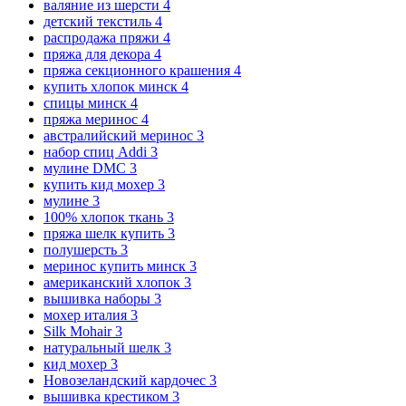
валяние из шерсти
4
детский текстиль
4
распродажа пряжи
4
пряжа для декора
4
пряжа секционного крашения
4
купить хлопок минск
4
спицы минск
4
пряжа меринос
4
австралийский меринос
3
набор спиц Addi
3
мулине DMC
3
купить кид мохер
3
мулине
3
100% хлопок ткань
3
пряжа шелк купить
3
полушерсть
3
меринос купить минск
3
американский хлопок
3
вышивка наборы
3
мохер италия
3
Silk Mohair
3
натуральный шелк
3
кид мохер
3
Новозеландский кардочес
3
вышивка крестиком
3