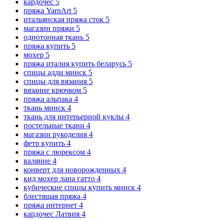
кардочес
5
пряжа YarnArt
5
итальянская пряжа сток
5
магазин пряжи
5
однотонная ткань
5
пряжа купить
5
мохер
5
пряжа италия купить беларусь
5
спицы адди минск
5
спицы для вязания
5
вязание крючком
5
пряжа альпака
4
ткань минск
4
ткань для интерьерной куклы
4
постельные ткани
4
магазин рукоделия
4
фетр купить
4
пряжа с люрексом
4
валяние
4
конверт для новорожденных
4
кид мохер лана гатто
4
кубические спицы купить минск
4
блестящая пряжа
4
пряжа интернет
4
кардочес Латвия
4