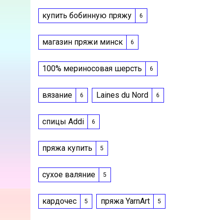
купить бобинную пряжу
6
магазин пряжи минск
6
100% мериносовая шерсть
6
вязание
Laines du Nord
6
6
спицы Addi
6
пряжа купить
5
сухое валяние
5
кардочес
пряжа YarnArt
5
5