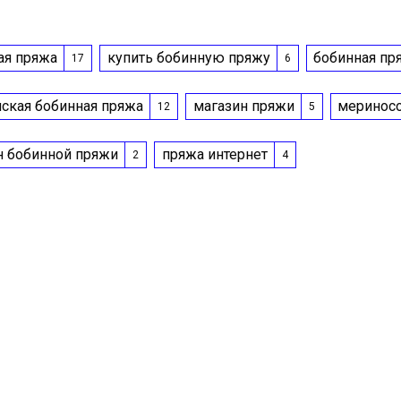
ая пряжа
купить бобинную пряжу
бобинная пр
17
6
нская бобинная пряжа
магазин пряжи
меринос
12
5
н бобинной пряжи
пряжа интернет
2
4