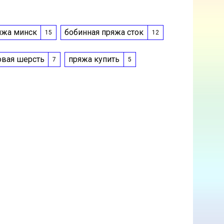
яжа минск
бобинная пряжа сток
15
12
овая шерсть
пряжа купить
7
5