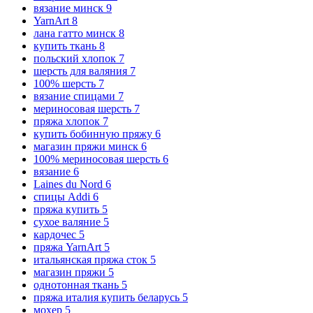
вязание минск
9
YarnArt
8
лана гатто минск
8
купить ткань
8
польский хлопок
7
шерсть для валяния
7
100% шерсть
7
вязание спицами
7
мериносовая шерсть
7
пряжа хлопок
7
купить бобинную пряжу
6
магазин пряжи минск
6
100% мериносовая шерсть
6
вязание
6
Laines du Nord
6
спицы Addi
6
пряжа купить
5
сухое валяние
5
кардочес
5
пряжа YarnArt
5
итальянская пряжа сток
5
магазин пряжи
5
однотонная ткань
5
пряжа италия купить беларусь
5
мохер
5