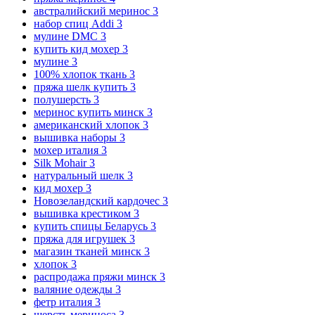
австралийский меринос
3
набор спиц Addi
3
мулине DMC
3
купить кид мохер
3
мулине
3
100% хлопок ткань
3
пряжа шелк купить
3
полушерсть
3
меринос купить минск
3
американский хлопок
3
вышивка наборы
3
мохер италия
3
Silk Mohair
3
натуральный шелк
3
кид мохер
3
Новозеландский кардочес
3
вышивка крестиком
3
купить спицы Беларусь
3
пряжа для игрушек
3
магазин тканей минск
3
хлопок
3
распродажа пряжи минск
3
валяние одежды
3
фетр италия
3
шерсть мериноса
3