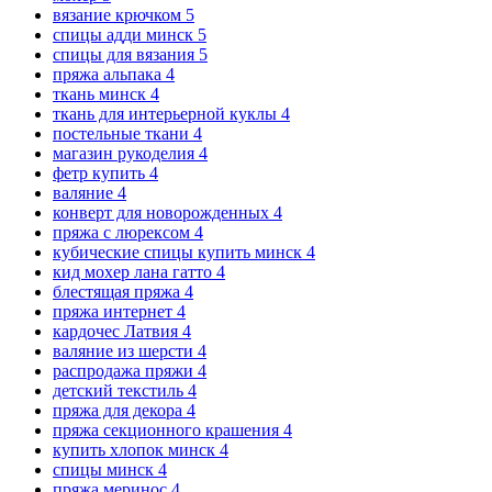
вязание крючком
5
спицы адди минск
5
спицы для вязания
5
пряжа альпака
4
ткань минск
4
ткань для интерьерной куклы
4
постельные ткани
4
магазин рукоделия
4
фетр купить
4
валяние
4
конверт для новорожденных
4
пряжа с люрексом
4
кубические спицы купить минск
4
кид мохер лана гатто
4
блестящая пряжа
4
пряжа интернет
4
кардочес Латвия
4
валяние из шерсти
4
распродажа пряжи
4
детский текстиль
4
пряжа для декора
4
пряжа секционного крашения
4
купить хлопок минск
4
спицы минск
4
пряжа меринос
4