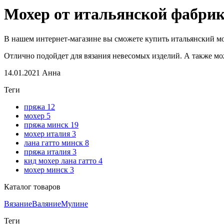
Мохер от итальянской фабрик
В нашем интернет-магазине вы сможете купить итальянский мохе
Отлично подойдет для вязания невесомых изделий. А также мо
14.01.2021
Анна
Теги
пряжа
12
мохер
5
пряжа минск
19
мохер италия
3
лана гатто минск
8
пряжа италия
3
кид мохер лана гатто
4
мохер минск
3
Каталог товаров
Вязание
Валяние
Мулине
Теги