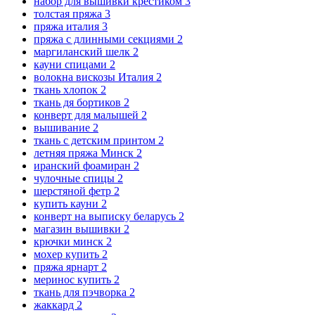
набор для вышивки крестиком
3
толстая пряжа
3
пряжа италия
3
пряжа с длинными секциями
2
маргиланский шелк
2
кауни спицами
2
волокна вискозы Италия
2
ткань хлопок
2
ткань дя бортиков
2
конверт для малышей
2
вышивание
2
ткань с детским принтом
2
летняя пряжа Минск
2
иранский фоамиран
2
чулочные спицы
2
шерстяной фетр
2
купить кауни
2
конверт на выписку беларусь
2
магазин вышивки
2
крючки минск
2
мохер купить
2
пряжа ярнарт
2
меринос купить
2
ткань для пэчворка
2
жаккард
2