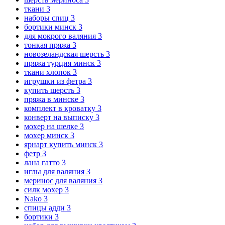
ткани
3
наборы спиц
3
бортики минск
3
для мокрого валяния
3
тонкая пряжа
3
новозеландская шерсть
3
пряжа турция минск
3
ткани хлопок
3
игрушки из фетра
3
купить шерсть
3
пряжа в минске
3
комплект в кроватку
3
конверт на выписку
3
мохер на шелке
3
мохер минск
3
ярнарт купить минск
3
фетр
3
лана гатто
3
иглы для валяния
3
меринос для валяния
3
силк мохер
3
Nako
3
спицы адди
3
бортики
3