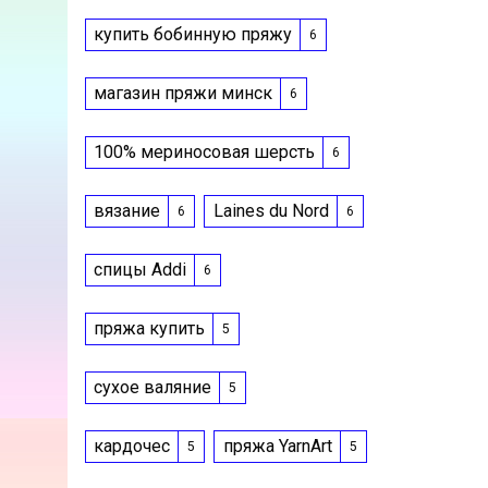
купить бобинную пряжу
6
магазин пряжи минск
6
100% мериносовая шерсть
6
вязание
Laines du Nord
6
6
спицы Addi
6
пряжа купить
5
сухое валяние
5
кардочес
пряжа YarnArt
5
5