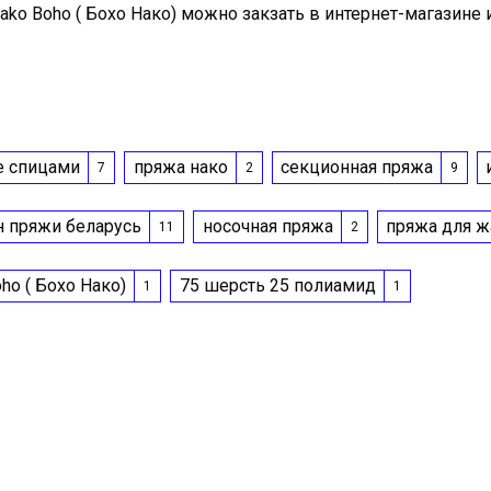
ko Boho ( Бохо Нако) можно закзать в интернет-магазине 
е спицами
пряжа нако
секционная пряжа
7
2
9
н пряжи беларусь
носочная пряжа
пряжа для ж
11
2
ho ( Бохо Нако)
75 шерсть 25 полиамид
1
1