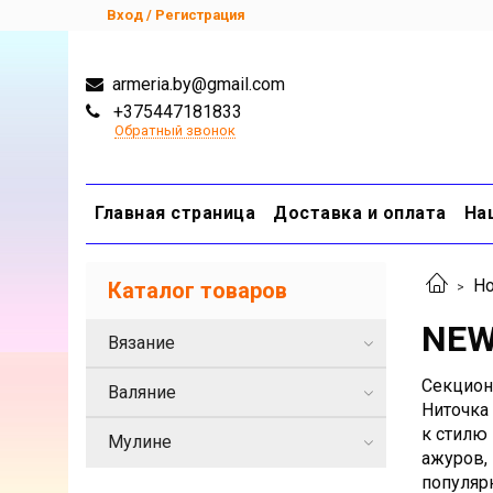
Вход / Регистрация
armeria.by@gmail.com
+375447181833
Обратный звонок
Главная страница
Доставка и оплата
На
Но
Каталог товаров
NEW
Вязание
Секцион
Валяние
Ниточка
к стилю 
Мулине
ажуров, 
популяр