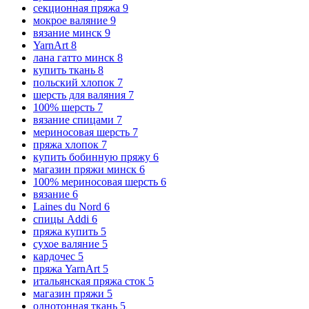
секционная пряжа
9
мокрое валяние
9
вязание минск
9
YarnArt
8
лана гатто минск
8
купить ткань
8
польский хлопок
7
шерсть для валяния
7
100% шерсть
7
вязание спицами
7
мериносовая шерсть
7
пряжа хлопок
7
купить бобинную пряжу
6
магазин пряжи минск
6
100% мериносовая шерсть
6
вязание
6
Laines du Nord
6
спицы Addi
6
пряжа купить
5
сухое валяние
5
кардочес
5
пряжа YarnArt
5
итальянская пряжа сток
5
магазин пряжи
5
однотонная ткань
5