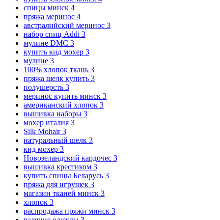
спицы минск
4
пряжа меринос
4
австралийский меринос
3
набор спиц Addi
3
мулине DMC
3
купить кид мохер
3
мулине
3
100% хлопок ткань
3
пряжа шелк купить
3
полушерсть
3
меринос купить минск
3
американский хлопок
3
вышивка наборы
3
мохер италия
3
Silk Mohair
3
натуральный шелк
3
кид мохер
3
Новозеландский кардочес
3
вышивка крестиком
3
купить спицы Беларусь
3
пряжа для игрушек
3
магазин тканей минск
3
хлопок
3
распродажа пряжи минск
3
валяние одежды
3