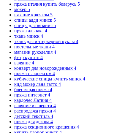
пряжа италия купить беларусь
5
мохер
5
вязание крючком
5
спицы адди минск
5
спицы для вязания
5
пряжа альпака
4
ткань минск
4
ткань для интерьерной куклы
4
постельные ткани
4
магазин рукоделия
4
фетр купить
4
валяние
4
конверт для новорожденных
4
пряжа с люрексом
4
кубические спицы купить минск
4
кид мохер лана гатто
4
блестящая пряжа
4
пряжа интернет
4
кардочес Латвия
4
валяние из шерсти
4
распродажа пряжи
4
детский текстиль
4
пряжа для декора
4
пряжа секционного крашения
4
купить хлопок минск
4