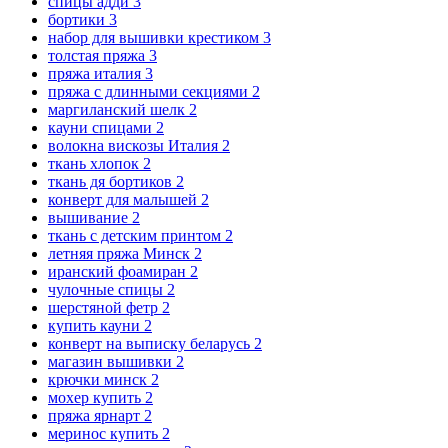
спицы адди
3
бортики
3
набор для вышивки крестиком
3
толстая пряжа
3
пряжа италия
3
пряжа с длинными секциями
2
маргиланский шелк
2
кауни спицами
2
волокна вискозы Италия
2
ткань хлопок
2
ткань дя бортиков
2
конверт для малышей
2
вышивание
2
ткань с детским принтом
2
летняя пряжа Минск
2
иранский фоамиран
2
чулочные спицы
2
шерстяной фетр
2
купить кауни
2
конверт на выписку беларусь
2
магазин вышивки
2
крючки минск
2
мохер купить
2
пряжа ярнарт
2
меринос купить
2