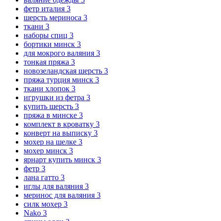
фетр италия
3
шерсть мериноса
3
ткани
3
наборы спиц
3
бортики минск
3
для мокрого валяния
3
тонкая пряжа
3
новозеландская шерсть
3
пряжа турция минск
3
ткани хлопок
3
игрушки из фетра
3
купить шерсть
3
пряжа в минске
3
комплект в кроватку
3
конверт на выписку
3
мохер на шелке
3
мохер минск
3
ярнарт купить минск
3
фетр
3
лана гатто
3
иглы для валяния
3
меринос для валяния
3
силк мохер
3
Nako
3