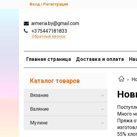
Вход / Регистрация
armeria.by@gmail.com
+375447181833
Обратный звонок
Главная страница
Доставка и оплата
На
Но
Каталог товаров
Нов
Вязание
Поступл
Валяние
Много н
Пряжа о
Мулине
изготов
55% хло