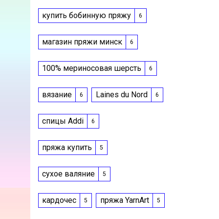
купить бобинную пряжу
6
магазин пряжи минск
6
100% мериносовая шерсть
6
вязание
Laines du Nord
6
6
спицы Addi
6
пряжа купить
5
сухое валяние
5
кардочес
пряжа YarnArt
5
5