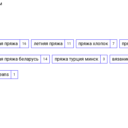
м
ая пряжа
летняя пряжа
пряжа хлопок
пр
16
11
7
ая пряжа беларусь
пряжа турция минск
вязани
14
3
eans
1