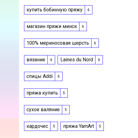
купить бобинную пряжу
6
магазин пряжи минск
6
100% мериносовая шерсть
6
вязание
Laines du Nord
6
6
спицы Addi
6
пряжа купить
5
сухое валяние
5
кардочес
пряжа YarnArt
5
5