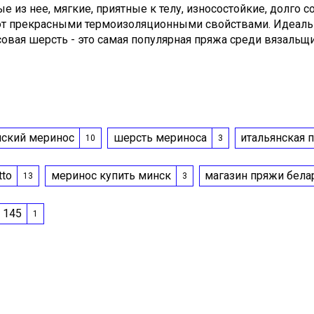
ые из нее, мягкие, приятные к телу, износостойкие, долго
т прекрасными термоизоляционными свойствами. Идеальн
овая шерсть - это самая популярная пряжа среди вязальщиц
нский меринос
шерсть мериноса
итальянская 
10
3
tto
меринос купить минск
магазин пряжи бела
13
3
 145
1