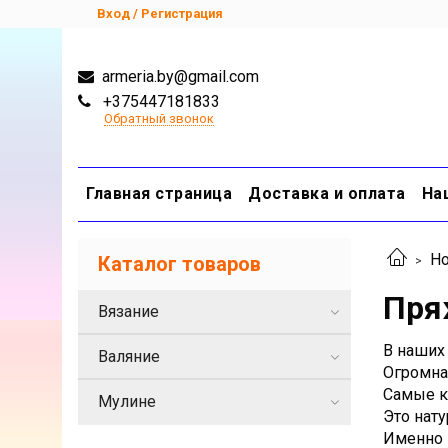
Вход / Регистрация
armeria.by@gmail.com
+375447181833
Обратный звонок
Главная страница
Доставка и оплата
На
Но
Каталог товаров
Пряж
Вязание
В наших 
Валяние
Огромна
Самые к
Мулине
Это нат
Именно э