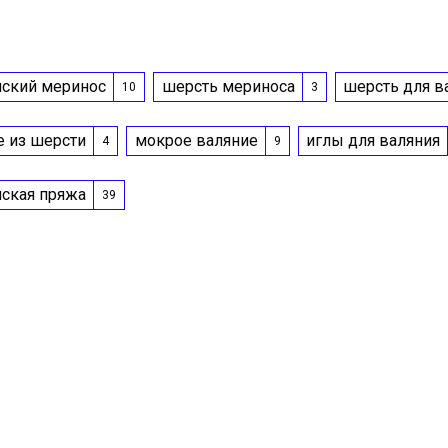
нский меринос
шерсть мериноса
шерсть для в
10
3
е из шерсти
мокрое валяние
иглы для валяния
4
9
нская пряжа
39