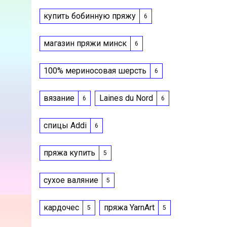
купить бобинную пряжу
6
магазин пряжи минск
6
100% мериносовая шерсть
6
вязание
Laines du Nord
6
6
спицы Addi
6
пряжа купить
5
сухое валяние
5
кардочес
пряжа YarnArt
5
5