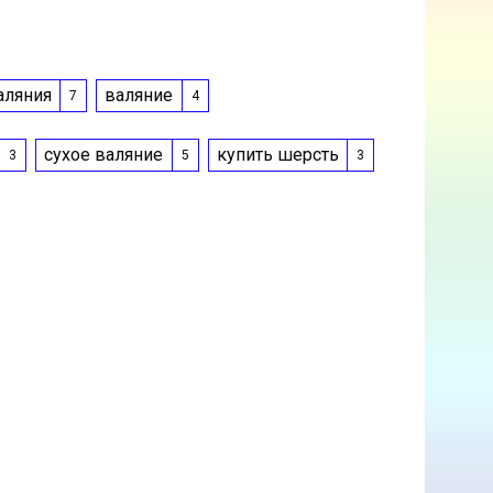
аляния
валяние
7
4
сухое валяние
купить шерсть
3
5
3