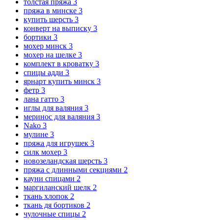
толстая пряжа
3
пряжа в минске
3
купить шерсть
3
конверт на выписку
3
бортики
3
мохер минск
3
мохер на шелке
3
комплект в кроватку
3
спицы адди
3
ярнарт купить минск
3
фетр
3
лана гатто
3
иглы для валяния
3
меринос для валяния
3
Nako
3
мулине
3
пряжа для игрушек
3
силк мохер
3
новозеландская шерсть
3
пряжа с длинными секциями
2
кауни спицами
2
маргиланский шелк
2
ткань хлопок
2
ткань дя бортиков
2
чулочные спицы
2