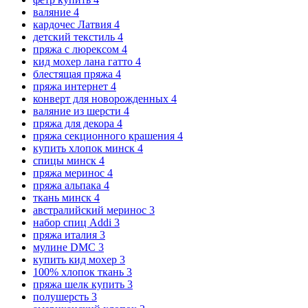
валяние
4
кардочес Латвия
4
детский текстиль
4
пряжа с люрексом
4
кид мохер лана гатто
4
блестящая пряжа
4
пряжа интернет
4
конверт для новорожденных
4
валяние из шерсти
4
пряжа для декора
4
пряжа секционного крашения
4
купить хлопок минск
4
спицы минск
4
пряжа меринос
4
пряжа альпака
4
ткань минск
4
австралийский меринос
3
набор спиц Addi
3
пряжа италия
3
мулине DMC
3
купить кид мохер
3
100% хлопок ткань
3
пряжа шелк купить
3
полушерсть
3