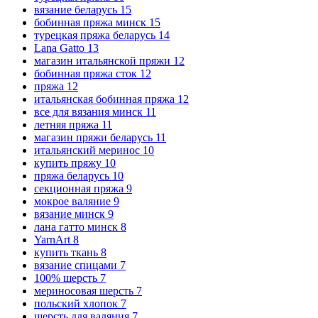
вязание беларусь
15
бобинная пряжа минск
15
турецкая пряжа беларусь
14
Lana Gatto
13
магазин итальянской пряжи
12
бобинная пряжа сток
12
пряжа
12
итальянская бобинная пряжа
12
все для вязания минск
11
летняя пряжа
11
магазин пряжи беларусь
11
итальянский меринос
10
купить пряжу
10
пряжа беларусь
10
секционная пряжа
9
мокрое валяние
9
вязание минск
9
лана гатто минск
8
YarnArt
8
купить ткань
8
вязание спицами
7
100% шерсть
7
мериносовая шерсть
7
польский хлопок
7
шерсть для валяния
7