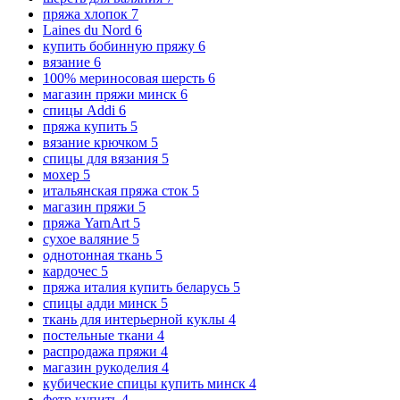
пряжа хлопок
7
Laines du Nord
6
купить бобинную пряжу
6
вязание
6
100% мериносовая шерсть
6
магазин пряжи минск
6
спицы Addi
6
пряжа купить
5
вязание крючком
5
спицы для вязания
5
мохер
5
итальянская пряжа сток
5
магазин пряжи
5
пряжа YarnArt
5
сухое валяние
5
однотонная ткань
5
кардочес
5
пряжа италия купить беларусь
5
спицы адди минск
5
ткань для интерьерной куклы
4
постельные ткани
4
распродажа пряжи
4
магазин рукоделия
4
кубические спицы купить минск
4
фетр купить
4