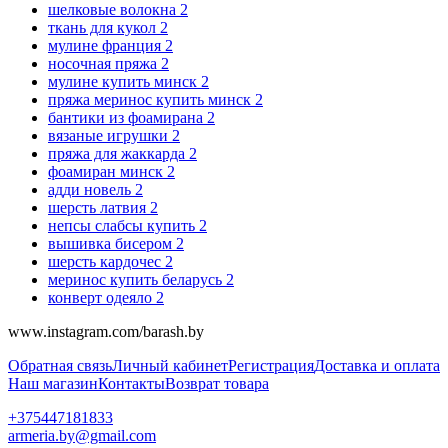
шелковые волокна
2
ткань для кукол
2
мулине франция
2
носочная пряжа
2
мулине купить минск
2
пряжа меринос купить минск
2
бантики из фоамирана
2
вязаные игрушки
2
пряжа для жаккарда
2
фоамиран минск
2
адди новель
2
шерсть латвия
2
непсы слабсы купить
2
вышивка бисером
2
шерсть кардочес
2
меринос купить беларусь
2
конверт одеяло
2
www.instagram.com/barash.by
Обратная связь
Личный кабинет
Регистрация
Доставка и оплата
Наш магазин
Контакты
Возврат товара
+375447181833
armeria.by@gmail.com