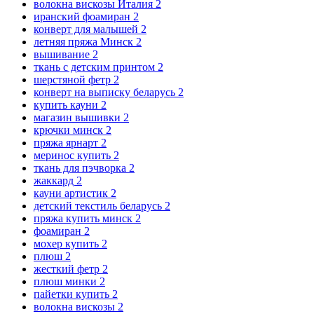
волокна вискозы Италия
2
иранский фоамиран
2
конверт для малышей
2
летняя пряжа Минск
2
вышивание
2
ткань с детским принтом
2
шерстяной фетр
2
конверт на выписку беларусь
2
купить кауни
2
магазин вышивки
2
крючки минск
2
пряжа ярнарт
2
меринос купить
2
ткань для пэчворка
2
жаккард
2
кауни артистик
2
детский текстиль беларусь
2
пряжа купить минск
2
фоамиран
2
мохер купить
2
плюш
2
жесткий фетр
2
плюш минки
2
пайетки купить
2
волокна вискозы
2