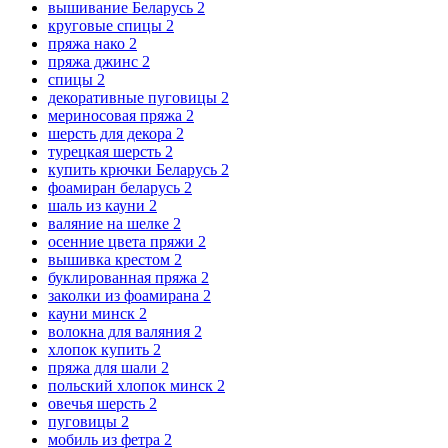
вышивание Беларусь
2
круговые спицы
2
пряжа нако
2
пряжа джинс
2
спицы
2
декоративные пуговицы
2
мериносовая пряжа
2
шерсть для декора
2
турецкая шерсть
2
купить крючки Беларусь
2
фоамиран беларусь
2
шаль из кауни
2
валяние на шелке
2
осенние цвета пряжи
2
вышивка крестом
2
буклированная пряжа
2
заколки из фоамирана
2
кауни минск
2
волокна для валяния
2
хлопок купить
2
пряжа для шали
2
польский хлопок минск
2
овечья шерсть
2
пуговицы
2
мобиль из фетра
2