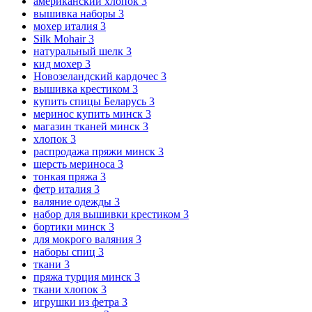
американский хлопок
3
вышивка наборы
3
мохер италия
3
Silk Mohair
3
натуральный шелк
3
кид мохер
3
Новозеландский кардочес
3
вышивка крестиком
3
купить спицы Беларусь
3
меринос купить минск
3
магазин тканей минск
3
хлопок
3
распродажа пряжи минск
3
шерсть мериноса
3
тонкая пряжа
3
фетр италия
3
валяние одежды
3
набор для вышивки крестиком
3
бортики минск
3
для мокрого валяния
3
наборы спиц
3
ткани
3
пряжа турция минск
3
ткани хлопок
3
игрушки из фетра
3