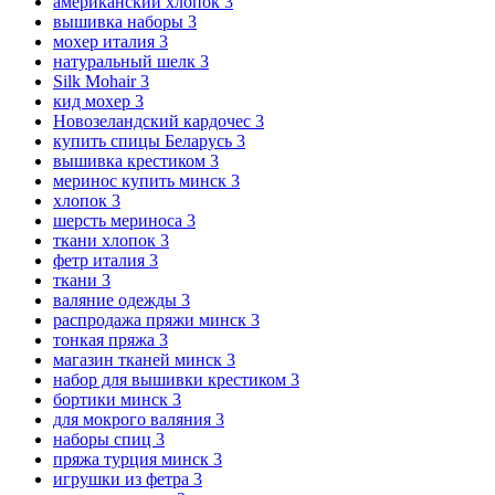
американский хлопок
3
вышивка наборы
3
мохер италия
3
натуральный шелк
3
Silk Mohair
3
кид мохер
3
Новозеландский кардочес
3
купить спицы Беларусь
3
вышивка крестиком
3
меринос купить минск
3
хлопок
3
шерсть мериноса
3
ткани хлопок
3
фетр италия
3
ткани
3
валяние одежды
3
распродажа пряжи минск
3
тонкая пряжа
3
магазин тканей минск
3
набор для вышивки крестиком
3
бортики минск
3
для мокрого валяния
3
наборы спиц
3
пряжа турция минск
3
игрушки из фетра
3