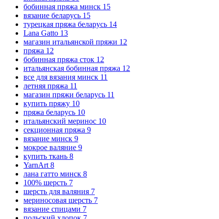
бобинная пряжа минск
15
вязание беларусь
15
турецкая пряжа беларусь
14
Lana Gatto
13
магазин итальянской пряжи
12
пряжа
12
бобинная пряжа сток
12
итальянская бобинная пряжа
12
все для вязания минск
11
летняя пряжа
11
магазин пряжи беларусь
11
купить пряжу
10
пряжа беларусь
10
итальянский меринос
10
секционная пряжа
9
вязание минск
9
мокрое валяние
9
купить ткань
8
YarnArt
8
лана гатто минск
8
100% шерсть
7
шерсть для валяния
7
мериносовая шерсть
7
вязание спицами
7
польский хлопок
7