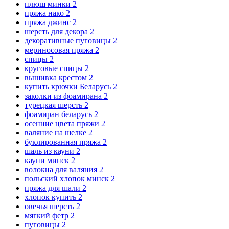
плюш минки
2
пряжа нако
2
пряжа джинс
2
шерсть для декора
2
декоративные пуговицы
2
мериносовая пряжа
2
спицы
2
круговые спицы
2
вышивка крестом
2
купить крючки Беларусь
2
заколки из фоамирана
2
турецкая шерсть
2
фоамиран беларусь
2
осенние цвета пряжи
2
валяние на шелке
2
буклированная пряжа
2
шаль из кауни
2
кауни минск
2
волокна для валяния
2
польский хлопок минск
2
пряжа для шали
2
хлопок купить
2
овечья шерсть
2
мягкий фетр
2
пуговицы
2