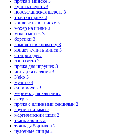
пряжа в минске
3
купить шерсть
3
новозеландская шерсть
3
толстая пряжа
3
конверт на выписку
3
мохер на шелке
3
мохер минск
3
бортики
3
комплект в кроватку
3
ярнарт купить минск
3
спицы адди
3
лана гатто
3
пряжа для игрушек
3
иглы для валяния
3
Nako
3
мулине
3
силк мохер
3
меринос для валяния
3
фетр
3
пряжа с длинными секциями
2
кауни спицами
2
маргиланский шелк
2
ткань хлопок
2
ткань дя бортиков
2
чулочные спицы
2