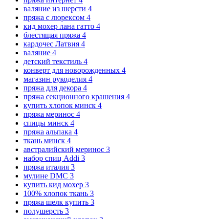
валяние из шерсти
4
пряжа с люрексом
4
кид мохер лана гатто
4
блестящая пряжа
4
кардочес Латвия
4
валяние
4
детский текстиль
4
конверт для новорожденных
4
магазин рукоделия
4
пряжа для декора
4
пряжа секционного крашения
4
купить хлопок минск
4
пряжа меринос
4
спицы минск
4
пряжа альпака
4
ткань минск
4
австралийский меринос
3
набор спиц Addi
3
пряжа италия
3
мулине DMC
3
купить кид мохер
3
100% хлопок ткань
3
пряжа шелк купить
3
полушерсть
3