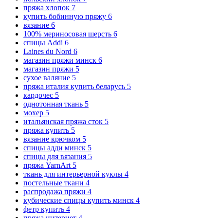
пряжа хлопок
7
купить бобинную пряжу
6
вязание
6
100% мериносовая шерсть
6
спицы Addi
6
Laines du Nord
6
магазин пряжи минск
6
магазин пряжи
5
сухое валяние
5
пряжа италия купить беларусь
5
кардочес
5
однотонная ткань
5
мохер
5
итальянская пряжа сток
5
пряжа купить
5
вязание крючком
5
спицы адди минск
5
спицы для вязания
5
пряжа YarnArt
5
ткань для интерьерной куклы
4
постельные ткани
4
распродажа пряжи
4
кубические спицы купить минск
4
фетр купить
4
пряжа интернет
4