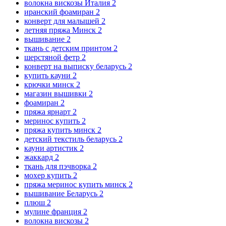
волокна вискозы Италия
2
иранский фоамиран
2
конверт для малышей
2
летняя пряжа Минск
2
вышивание
2
ткань с детским принтом
2
шерстяной фетр
2
конверт на выписку беларусь
2
купить кауни
2
крючки минск
2
магазин вышивки
2
фоамиран
2
пряжа ярнарт
2
меринос купить
2
пряжа купить минск
2
детский текстиль беларусь
2
кауни артистик
2
жаккард
2
ткань для пэчворка
2
мохер купить
2
пряжа меринос купить минск
2
вышивание Беларусь
2
плюш
2
мулине франция
2
волокна вискозы
2