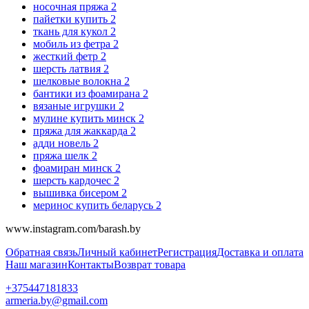
носочная пряжа
2
пайетки купить
2
ткань для кукол
2
мобиль из фетра
2
жесткий фетр
2
шерсть латвия
2
шелковые волокна
2
бантики из фоамирана
2
вязаные игрушки
2
мулине купить минск
2
пряжа для жаккарда
2
адди новель
2
пряжа шелк
2
фоамиран минск
2
шерсть кардочес
2
вышивка бисером
2
меринос купить беларусь
2
www.instagram.com/barash.by
Обратная связь
Личный кабинет
Регистрация
Доставка и оплата
Наш магазин
Контакты
Возврат товара
+375447181833
armeria.by@gmail.com