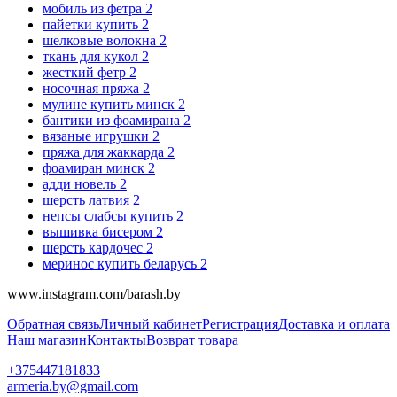
мобиль из фетра
2
пайетки купить
2
шелковые волокна
2
ткань для кукол
2
жесткий фетр
2
носочная пряжа
2
мулине купить минск
2
бантики из фоамирана
2
вязаные игрушки
2
пряжа для жаккарда
2
фоамиран минск
2
адди новель
2
шерсть латвия
2
непсы слабсы купить
2
вышивка бисером
2
шерсть кардочес
2
меринос купить беларусь
2
www.instagram.com/barash.by
Обратная связь
Личный кабинет
Регистрация
Доставка и оплата
Наш магазин
Контакты
Возврат товара
+375447181833
armeria.by@gmail.com