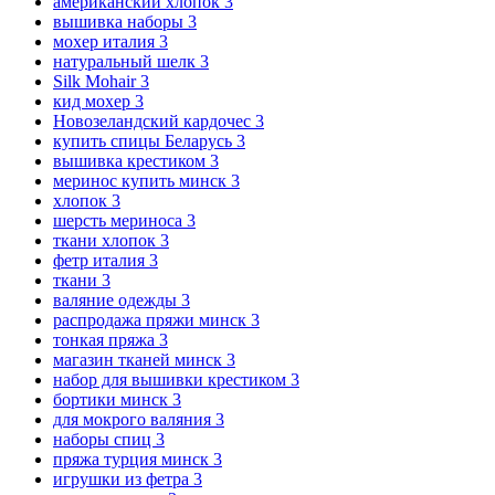
американский хлопок
3
вышивка наборы
3
мохер италия
3
натуральный шелк
3
Silk Mohair
3
кид мохер
3
Новозеландский кардочес
3
купить спицы Беларусь
3
вышивка крестиком
3
меринос купить минск
3
хлопок
3
шерсть мериноса
3
ткани хлопок
3
фетр италия
3
ткани
3
валяние одежды
3
распродажа пряжи минск
3
тонкая пряжа
3
магазин тканей минск
3
набор для вышивки крестиком
3
бортики минск
3
для мокрого валяния
3
наборы спиц
3
пряжа турция минск
3
игрушки из фетра
3