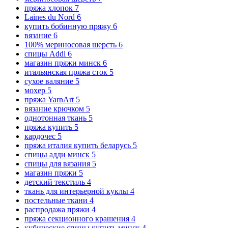
пряжа хлопок
7
Laines du Nord
6
купить бобинную пряжу
6
вязание
6
100% мериносовая шерсть
6
спицы Addi
6
магазин пряжи минск
6
итальянская пряжа сток
5
сухое валяние
5
мохер
5
пряжа YarnArt
5
вязание крючком
5
однотонная ткань
5
пряжа купить
5
кардочес
5
пряжа италия купить беларусь
5
спицы адди минск
5
спицы для вязания
5
магазин пряжи
5
детский текстиль
4
ткань для интерьерной куклы
4
постельные ткани
4
распродажа пряжи
4
пряжа секционного крашения
4
кубические спицы купить минск
4