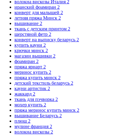
волокна вискозы Италия
2
иранский фоамиран
2
конверт для малышей
2
летняя пряжа Минск
2
вышивание
2
ткань с детским принтом
2
шерстяной фетр
2
конверт на выписку беларусь
2
купить кауни
2
крючки минск
2
магазин вышивки
2
фоамиран
2
пряжа ярнарт
2
меринос купить
2
пряжа купить минск
2
детский текстиль беларусь
2
кауни артистик
2
жаккард
2
ткань для пэчворка
2
мохер купить
2
пряжа меринос купить минск
2
вышивание Беларусь
2
плюш
2
мулине франция
2
волокна вискозы
2