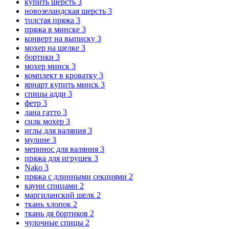
купить шерсть
3
новозеландская шерсть
3
толстая пряжа
3
пряжа в минске
3
конверт на выписку
3
мохер на шелке
3
бортики
3
мохер минск
3
комплект в кроватку
3
ярнарт купить минск
3
спицы адди
3
фетр
3
лана гатто
3
силк мохер
3
иглы для валяния
3
мулине
3
меринос для валяния
3
пряжа для игрушек
3
Nako
3
пряжа с длинными секциями
2
кауни спицами
2
маргиланский шелк
2
ткань хлопок
2
ткань дя бортиков
2
чулочные спицы
2