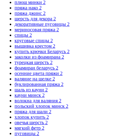
плюш минки
2
пряжа нако
2
пряжа джинс
2
шерсть для декора
2
декоративные пуговицы
2
мериносовая пряжа
2
спицы
2
круговые спицы
2
вышивка крестом
2
купить крючки Беларусь
2
заколки из фоамирана
2
турецкая шерсть
2
фоамиран беларусь
2
осенние цвета пряжи
2
валяние на шелке
2
буклированная пряжа
2
шаль из кауни
2
кауни минск
2
волокна для валяния
2
польский хлопок минск
2
пряжа для шали
2
хлопок купить
2
овечья шерсть
2
мягкий фетр
2
пуговицы
2