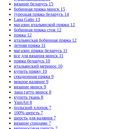
вязание беларусь
15
бобинная пряжа минск
15
турецкая пряжа беларусь
14
Lana Gatto
13
магазин итальянской пряжи
12
бобинная пряжа сток
12
пряжа
12
итальянская бобинная пряжа
12
летняя пряжа
11
магазин пряжи беларусь
11
все для вязания минск
11
пряжа беларусь
10
итальянский меринос
10
купить пряжу
10
секционная пряжа
9
мокрое валяние
9
вязание минск
9
лана гатто минск
8
купить ткань
8
YarnArt
8
польский хлопок
7
100% шерсть
7
шерсть для валяния
7
вязание спицами
7
мериносовая шерсть
7