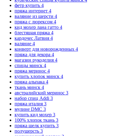
фетр купить
4
пряжа интернет
4
валяние из шерсти
4
пряжа с люрексом
4
кид мохер лана гатто
4
блестящая пряжа
4
кардочес Латвия
4
валяние
4
конверт для новорожденных
4
пряжа для декора
4
магазин рукоделия
4
спицы минск
4
пряжа меринос
4
купить хлопок минск
4
пряжа альпака
4
ткань минск
4
австралийский меринос
3
набор спиц Addi
3
пряжа италия
3
мулине DMC
3
купить кид мохер
3
100% хлопок ткань
3
пряжа шелк купить
3
полушерсть
3