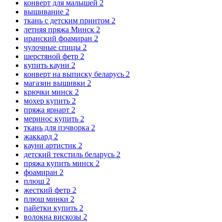
конверт для малышей
2
вышивание
2
ткань с детским принтом
2
летняя пряжа Минск
2
иранский фоамиран
2
чулочные спицы
2
шерстяной фетр
2
купить кауни
2
конверт на выписку беларусь
2
магазин вышивки
2
крючки минск
2
мохер купить
2
пряжа ярнарт
2
меринос купить
2
ткань для пэчворка
2
жаккард
2
кауни артистик
2
детский текстиль беларусь
2
пряжа купить минск
2
фоамиран
2
плюш
2
жесткий фетр
2
плюш минки
2
пайетки купить
2
волокна вискозы
2