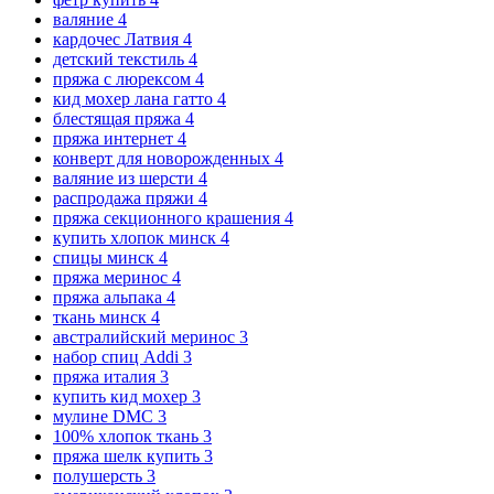
валяние
4
кардочес Латвия
4
детский текстиль
4
пряжа с люрексом
4
кид мохер лана гатто
4
блестящая пряжа
4
пряжа интернет
4
конверт для новорожденных
4
валяние из шерсти
4
распродажа пряжи
4
пряжа секционного крашения
4
купить хлопок минск
4
спицы минск
4
пряжа меринос
4
пряжа альпака
4
ткань минск
4
австралийский меринос
3
набор спиц Addi
3
пряжа италия
3
купить кид мохер
3
мулине DMC
3
100% хлопок ткань
3
пряжа шелк купить
3
полушерсть
3