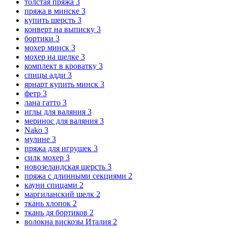
толстая пряжа
3
пряжа в минске
3
купить шерсть
3
конверт на выписку
3
бортики
3
мохер минск
3
мохер на шелке
3
комплект в кроватку
3
спицы адди
3
ярнарт купить минск
3
фетр
3
лана гатто
3
иглы для валяния
3
меринос для валяния
3
Nako
3
мулине
3
пряжа для игрушек
3
силк мохер
3
новозеландская шерсть
3
пряжа с длинными секциями
2
кауни спицами
2
маргиланский шелк
2
ткань хлопок
2
ткань дя бортиков
2
волокна вискозы Италия
2