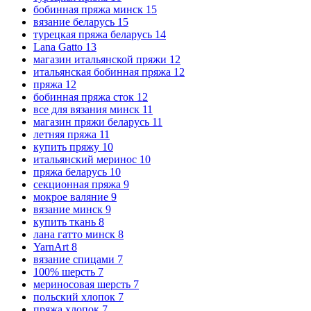
бобинная пряжа минск
15
вязание беларусь
15
турецкая пряжа беларусь
14
Lana Gatto
13
магазин итальянской пряжи
12
итальянская бобинная пряжа
12
пряжа
12
бобинная пряжа сток
12
все для вязания минск
11
магазин пряжи беларусь
11
летняя пряжа
11
купить пряжу
10
итальянский меринос
10
пряжа беларусь
10
секционная пряжа
9
мокрое валяние
9
вязание минск
9
купить ткань
8
лана гатто минск
8
YarnArt
8
вязание спицами
7
100% шерсть
7
мериносовая шерсть
7
польский хлопок
7
пряжа хлопок
7