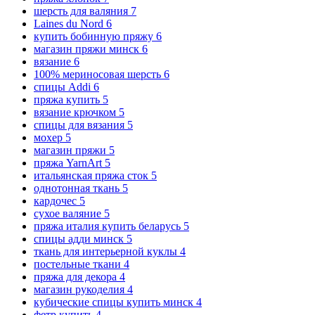
шерсть для валяния
7
Laines du Nord
6
купить бобинную пряжу
6
магазин пряжи минск
6
вязание
6
100% мериносовая шерсть
6
спицы Addi
6
пряжа купить
5
вязание крючком
5
спицы для вязания
5
мохер
5
магазин пряжи
5
пряжа YarnArt
5
итальянская пряжа сток
5
однотонная ткань
5
кардочес
5
сухое валяние
5
пряжа италия купить беларусь
5
спицы адди минск
5
ткань для интерьерной куклы
4
постельные ткани
4
пряжа для декора
4
магазин рукоделия
4
кубические спицы купить минск
4
фетр купить
4