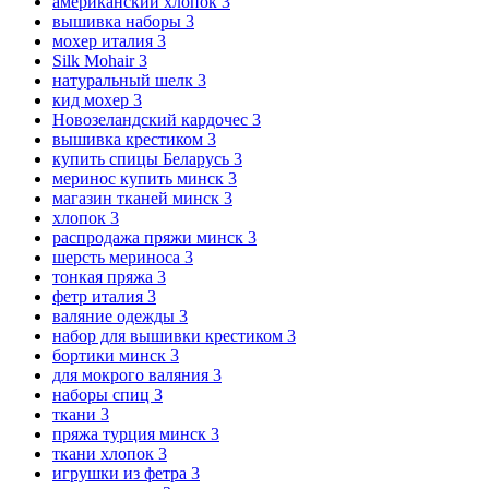
американский хлопок
3
вышивка наборы
3
мохер италия
3
Silk Mohair
3
натуральный шелк
3
кид мохер
3
Новозеландский кардочес
3
вышивка крестиком
3
купить спицы Беларусь
3
меринос купить минск
3
магазин тканей минск
3
хлопок
3
распродажа пряжи минск
3
шерсть мериноса
3
тонкая пряжа
3
фетр италия
3
валяние одежды
3
набор для вышивки крестиком
3
бортики минск
3
для мокрого валяния
3
наборы спиц
3
ткани
3
пряжа турция минск
3
ткани хлопок
3
игрушки из фетра
3