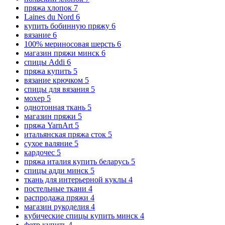
пряжа хлопок
7
Laines du Nord
6
купить бобинную пряжу
6
вязание
6
100% мериносовая шерсть
6
магазин пряжи минск
6
спицы Addi
6
пряжа купить
5
вязание крючком
5
спицы для вязания
5
мохер
5
однотонная ткань
5
магазин пряжи
5
пряжа YarnArt
5
итальянская пряжа сток
5
сухое валяние
5
кардочес
5
пряжа италия купить беларусь
5
спицы адди минск
5
ткань для интерьерной куклы
4
постельные ткани
4
распродажа пряжи
4
магазин рукоделия
4
кубические спицы купить минск
4
фетр купить
4