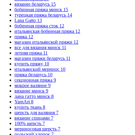
вязание беларусь
15
бобинная пряжа минск
15
турецкая пряжа беларусь
14
Lana Gatto
13
бобинная пряжа сток
12
итальянская бобинная пряжа
12
пряжа
12
магазин итальянской пряжи
12
все для вязания минск
11
летняя пряжа
11
магазин пряжи беларусь
11
купить пряжу
10
итальянский меринос
10
пряжа беларусь
10
секционная пряжа
9
мокрое валяние
9
вязание минск
9
лана гатто минск
8
YarnArt
8
купить ткань
8
шерсть для валяния
7
вязание спицами
7
100% шерсть
7
мериносовая шерсть
7
польский хлопок
7