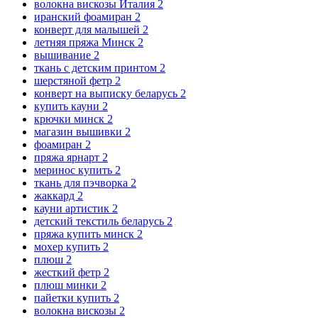
волокна вискозы Италия
2
иранский фоамиран
2
конверт для малышей
2
летняя пряжа Минск
2
вышивание
2
ткань с детским принтом
2
шерстяной фетр
2
конверт на выписку беларусь
2
купить кауни
2
крючки минск
2
магазин вышивки
2
фоамиран
2
пряжа ярнарт
2
меринос купить
2
ткань для пэчворка
2
жаккард
2
кауни артистик
2
детский текстиль беларусь
2
пряжа купить минск
2
мохер купить
2
плюш
2
жесткий фетр
2
плюш минки
2
пайетки купить
2
волокна вискозы
2