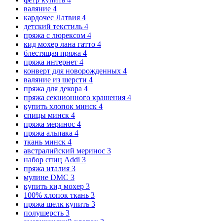
валяние
4
кардочес Латвия
4
детский текстиль
4
пряжа с люрексом
4
кид мохер лана гатто
4
блестящая пряжа
4
пряжа интернет
4
конверт для новорожденных
4
валяние из шерсти
4
пряжа для декора
4
пряжа секционного крашения
4
купить хлопок минск
4
спицы минск
4
пряжа меринос
4
пряжа альпака
4
ткань минск
4
австралийский меринос
3
набор спиц Addi
3
пряжа италия
3
мулине DMC
3
купить кид мохер
3
100% хлопок ткань
3
пряжа шелк купить
3
полушерсть
3