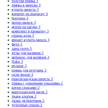
толстая пряжа
3
пряжа в минске
3
купить шерсть
3
конверт на выписку
3
бортики
3
мохер минск
3
мохер на шелке
3
комплект в кроватку
3
спицы адди
3
ярнарт купить минск
3
фетр
3
лана гатто
3
иглы для валяния
3
меринос для валяния
3
Nako
3
мулине
3
пряжа для игрушек
3
силк мохер
3
новозеландская шерсть
3
пряжа с длинными секциями
2
кауни спицами
2
маргиланский шелк
2
ткань хлопок
2
ткань дя бортиков
2
чулочные спицы
2