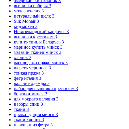
американский хлопок
3
вышивка наборы
3
мохер италия
3
натуральный шелк
3
Silk Mohair
3
кид мохер
3
Новозеландский кардочес
3
вышивка крестиком
3
купить спицы Беларусь
3
меринос купить минск
3
магазин тканей минск
3
хлопок
3
распродажа пряжи минск
3
шерсть мериноса
3
тонкая пряжа
3
фетр италия
3
валяние одежды
3
набор для вышивки крестиком
3
бортики минск
3
для мокрого валяния
3
наборы спиц
3
ткани
3
пряжа турция минск
3
ткани хлопок
3
игрушки из фетра
3