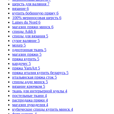
шерсть для валяния
7
вязание
6
купить бобинную пряжу
6
100% мериносовая шерсть
6
Laines du Nord
6
магазин пряжи минск
6
спицы Addi
6
спицы для вязания
5
сухое валяние
5
мохер
5
однотонная ткань
5
магазин пряжи
5
пряжа купить
5
кардочес
5
пряжа YarnArt
5
пряжа италия купить беларусь
5
итальянская пряжа сток
5
спицы адди минск
5
вязание крючком
5
ткань для интерьерной куклы
4
постельные ткани
4
распродажа пряжи
4
магазин рукоделия
4
кубические спицы купить минск
4
фетр купить
4