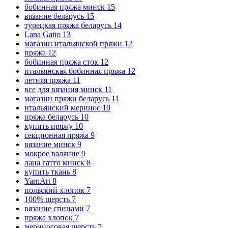
бобинная пряжа минск
15
вязание беларусь
15
турецкая пряжа беларусь
14
Lana Gatto
13
магазин итальянской пряжи
12
пряжа
12
бобинная пряжа сток
12
итальянская бобинная пряжа
12
летняя пряжа
11
все для вязания минск
11
магазин пряжи беларусь
11
итальянский меринос
10
пряжа беларусь
10
купить пряжу
10
секционная пряжа
9
вязание минск
9
мокрое валяние
9
лана гатто минск
8
купить ткань
8
YarnArt
8
польский хлопок
7
100% шерсть
7
вязание спицами
7
пряжа хлопок
7
мериносовая шерсть
7