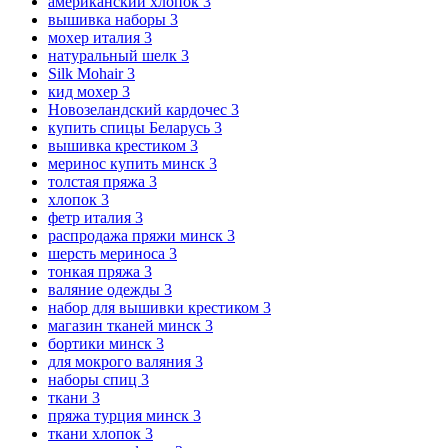
американский хлопок
3
вышивка наборы
3
мохер италия
3
натуральный шелк
3
Silk Mohair
3
кид мохер
3
Новозеландский кардочес
3
купить спицы Беларусь
3
вышивка крестиком
3
меринос купить минск
3
толстая пряжа
3
хлопок
3
фетр италия
3
распродажа пряжи минск
3
шерсть мериноса
3
тонкая пряжа
3
валяние одежды
3
набор для вышивки крестиком
3
магазин тканей минск
3
бортики минск
3
для мокрого валяния
3
наборы спиц
3
ткани
3
пряжа турция минск
3
ткани хлопок
3