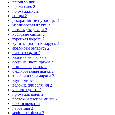
плюш минки
2
пряжа нако
2
пряжа джинс
2
спицы
2
декоративные пуговицы
2
мериносовая пряжа
2
шерсть для декора
2
круговые спицы
2
турецкая шерсть
2
купить крючки Беларусь
2
фоамиран беларусь
2
шаль из кауни
2
валяние на шелке
2
осенние цвета пряжи
2
вышивка крестом
2
буклированная пряжа
2
заколки из фоамирана
2
кауни минск
2
волокна для валяния
2
хлопок купить
2
пряжа для шали
2
польский хлопок минск
2
овечья шерсть
2
пуговицы
2
мобиль из фетра
2