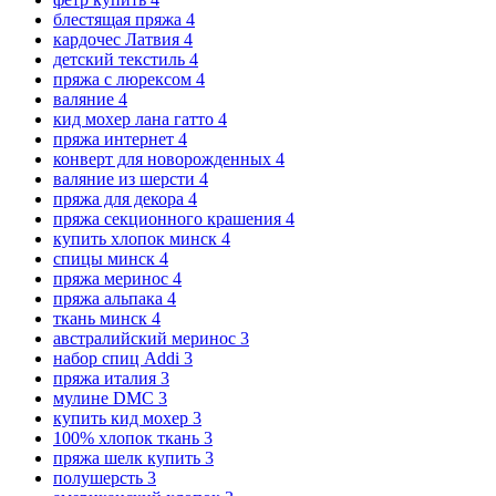
блестящая пряжа
4
кардочес Латвия
4
детский текстиль
4
пряжа с люрексом
4
валяние
4
кид мохер лана гатто
4
пряжа интернет
4
конверт для новорожденных
4
валяние из шерсти
4
пряжа для декора
4
пряжа секционного крашения
4
купить хлопок минск
4
спицы минск
4
пряжа меринос
4
пряжа альпака
4
ткань минск
4
австралийский меринос
3
набор спиц Addi
3
пряжа италия
3
мулине DMC
3
купить кид мохер
3
100% хлопок ткань
3
пряжа шелк купить
3
полушерсть
3