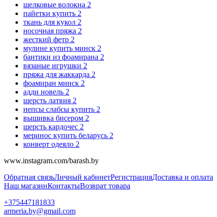
шелковые волокна
2
пайетки купить
2
ткань для кукол
2
носочная пряжа
2
жесткий фетр
2
мулине купить минск
2
бантики из фоамирана
2
вязаные игрушки
2
пряжа для жаккарда
2
фоамиран минск
2
адди новель
2
шерсть латвия
2
непсы слабсы купить
2
вышивка бисером
2
шерсть кардочес
2
меринос купить беларусь
2
конверт одеяло
2
www.instagram.com/barash.by
Обратная связь
Личный кабинет
Регистрация
Доставка и оплата
Наш магазин
Контакты
Возврат товара
+375447181833
armeria.by@gmail.com