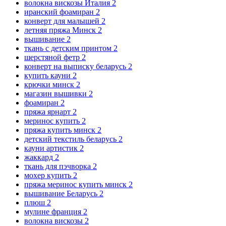
волокна вискозы Италия
2
иранский фоамиран
2
конверт для малышей
2
летняя пряжа Минск
2
вышивание
2
ткань с детским принтом
2
шерстяной фетр
2
конверт на выписку беларусь
2
купить кауни
2
крючки минск
2
магазин вышивки
2
фоамиран
2
пряжа ярнарт
2
меринос купить
2
пряжа купить минск
2
детский текстиль беларусь
2
кауни артистик
2
жаккард
2
ткань для пэчворка
2
мохер купить
2
пряжа меринос купить минск
2
вышивание Беларусь
2
плюш
2
мулине франция
2
волокна вискозы
2