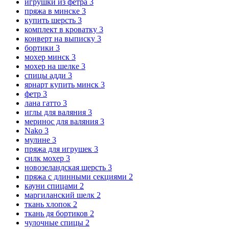
игрушки из фетра
3
пряжа в минске
3
купить шерсть
3
комплект в кроватку
3
конверт на выписку
3
бортики
3
мохер минск
3
мохер на шелке
3
спицы адди
3
ярнарт купить минск
3
фетр
3
лана гатто
3
иглы для валяния
3
меринос для валяния
3
Nako
3
мулине
3
пряжа для игрушек
3
силк мохер
3
новозеландская шерсть
3
пряжа с длинными секциями
2
кауни спицами
2
маргиланский шелк
2
ткань хлопок
2
ткань дя бортиков
2
чулочные спицы
2