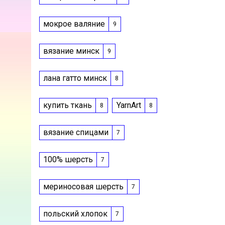
мокрое валяние
9
вязание минск
9
лана гатто минск
8
купить ткань
YarnArt
8
8
вязание спицами
7
100% шерсть
7
мериносовая шерсть
7
польский хлопок
7