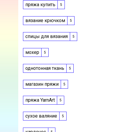
пряжа купить
5
вязание крючком
5
спицы для вязания
5
мохер
5
однотонная ткань
5
магазин пряжи
5
пряжа YarnArt
5
сухое валяние
5
кардочес