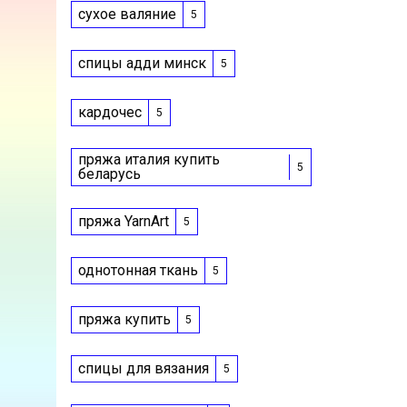
сухое валяние
5
спицы адди минск
5
кардочес
5
пряжа италия купить
5
беларусь
пряжа YarnArt
5
однотонная ткань
5
пряжа купить
5
спицы для вязания
5