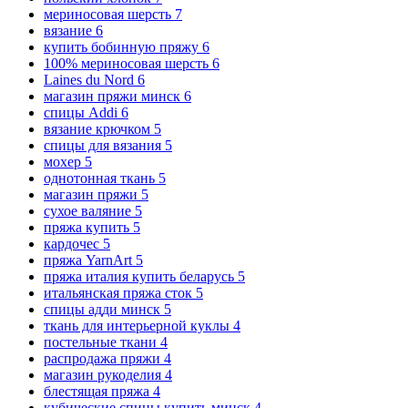
мериносовая шерсть
7
вязание
6
купить бобинную пряжу
6
100% мериносовая шерсть
6
Laines du Nord
6
магазин пряжи минск
6
спицы Addi
6
вязание крючком
5
спицы для вязания
5
мохер
5
однотонная ткань
5
магазин пряжи
5
сухое валяние
5
пряжа купить
5
кардочес
5
пряжа YarnArt
5
пряжа италия купить беларусь
5
итальянская пряжа сток
5
спицы адди минск
5
ткань для интерьерной куклы
4
постельные ткани
4
распродажа пряжи
4
магазин рукоделия
4
блестящая пряжа
4
кубические спицы купить минск
4