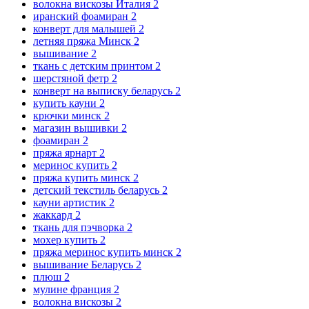
волокна вискозы Италия
2
иранский фоамиран
2
конверт для малышей
2
летняя пряжа Минск
2
вышивание
2
ткань с детским принтом
2
шерстяной фетр
2
конверт на выписку беларусь
2
купить кауни
2
крючки минск
2
магазин вышивки
2
фоамиран
2
пряжа ярнарт
2
меринос купить
2
пряжа купить минск
2
детский текстиль беларусь
2
кауни артистик
2
жаккард
2
ткань для пэчворка
2
мохер купить
2
пряжа меринос купить минск
2
вышивание Беларусь
2
плюш
2
мулине франция
2
волокна вискозы
2