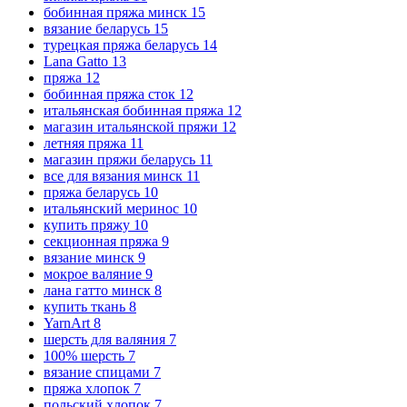
бобинная пряжа минск
15
вязание беларусь
15
турецкая пряжа беларусь
14
Lana Gatto
13
пряжа
12
бобинная пряжа сток
12
итальянская бобинная пряжа
12
магазин итальянской пряжи
12
летняя пряжа
11
магазин пряжи беларусь
11
все для вязания минск
11
пряжа беларусь
10
итальянский меринос
10
купить пряжу
10
секционная пряжа
9
вязание минск
9
мокрое валяние
9
лана гатто минск
8
купить ткань
8
YarnArt
8
шерсть для валяния
7
100% шерсть
7
вязание спицами
7
пряжа хлопок
7
польский хлопок
7