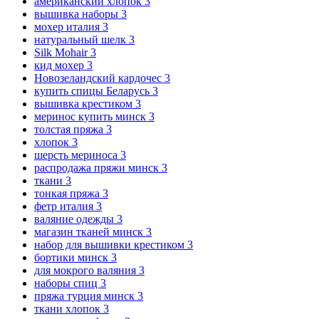
американский хлопок
3
вышивка наборы
3
мохер италия
3
натуральный шелк
3
Silk Mohair
3
кид мохер
3
Новозеландский кардочес
3
купить спицы Беларусь
3
вышивка крестиком
3
меринос купить минск
3
толстая пряжа
3
хлопок
3
шерсть мериноса
3
распродажа пряжи минск
3
ткани
3
тонкая пряжа
3
фетр италия
3
валяние одежды
3
магазин тканей минск
3
набор для вышивки крестиком
3
бортики минск
3
для мокрого валяния
3
наборы спиц
3
пряжа турция минск
3
ткани хлопок
3