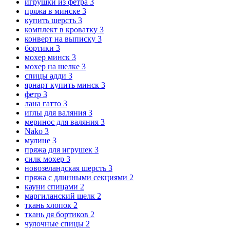
игрушки из фетра
3
пряжа в минске
3
купить шерсть
3
комплект в кроватку
3
конверт на выписку
3
бортики
3
мохер минск
3
мохер на шелке
3
спицы адди
3
ярнарт купить минск
3
фетр
3
лана гатто
3
иглы для валяния
3
меринос для валяния
3
Nako
3
мулине
3
пряжа для игрушек
3
силк мохер
3
новозеландская шерсть
3
пряжа с длинными секциями
2
кауни спицами
2
маргиланский шелк
2
ткань хлопок
2
ткань дя бортиков
2
чулочные спицы
2