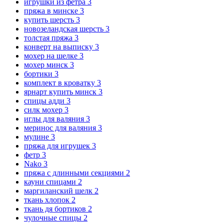
игрушки из фетра
3
пряжа в минске
3
купить шерсть
3
новозеландская шерсть
3
толстая пряжа
3
конверт на выписку
3
мохер на шелке
3
мохер минск
3
бортики
3
комплект в кроватку
3
ярнарт купить минск
3
спицы адди
3
силк мохер
3
иглы для валяния
3
меринос для валяния
3
мулине
3
пряжа для игрушек
3
фетр
3
Nako
3
пряжа с длинными секциями
2
кауни спицами
2
маргиланский шелк
2
ткань хлопок
2
ткань дя бортиков
2
чулочные спицы
2