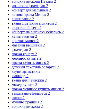
волокна вискозы Италия
2
иранский фоамиран
2
конверт для малышей
2
летняя пряжа Минск
2
вышивание
2
ткань с детским принтом
2
шерстяной фетр
2
конверт на выписку беларусь
2
купить кауни
2
крючки минск
2
магазин вышивки
2
фоамиран
2
пряжа ярнарт
2
меринос купить
2
пряжа купить минск
2
детский текстиль беларусь
2
кауни артистик
2
жаккард
2
ткань для пэчворка
2
мохер купить
2
пряжа меринос купить минск
2
вышивание Беларусь
2
плюш
2
мулине франция
2
волокна вискозы
2