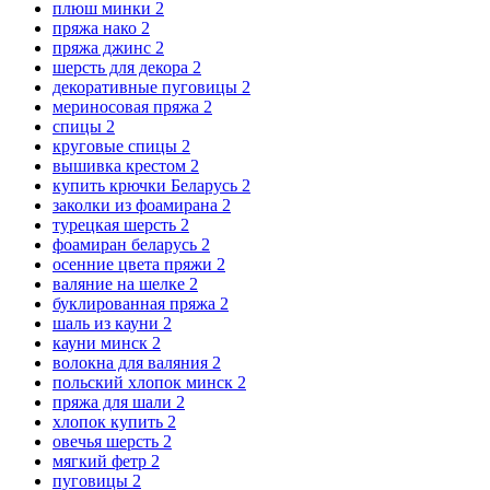
плюш минки
2
пряжа нако
2
пряжа джинс
2
шерсть для декора
2
декоративные пуговицы
2
мериносовая пряжа
2
спицы
2
круговые спицы
2
вышивка крестом
2
купить крючки Беларусь
2
заколки из фоамирана
2
турецкая шерсть
2
фоамиран беларусь
2
осенние цвета пряжи
2
валяние на шелке
2
буклированная пряжа
2
шаль из кауни
2
кауни минск
2
волокна для валяния
2
польский хлопок минск
2
пряжа для шали
2
хлопок купить
2
овечья шерсть
2
мягкий фетр
2
пуговицы
2