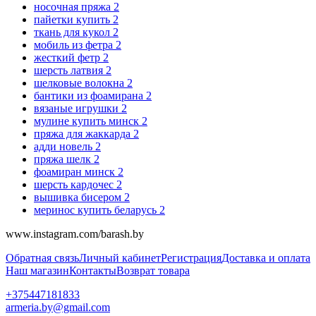
носочная пряжа
2
пайетки купить
2
ткань для кукол
2
мобиль из фетра
2
жесткий фетр
2
шерсть латвия
2
шелковые волокна
2
бантики из фоамирана
2
вязаные игрушки
2
мулине купить минск
2
пряжа для жаккарда
2
адди новель
2
пряжа шелк
2
фоамиран минск
2
шерсть кардочес
2
вышивка бисером
2
меринос купить беларусь
2
www.instagram.com/barash.by
Обратная связь
Личный кабинет
Регистрация
Доставка и оплата
Наш магазин
Контакты
Возврат товара
+375447181833
armeria.by@gmail.com