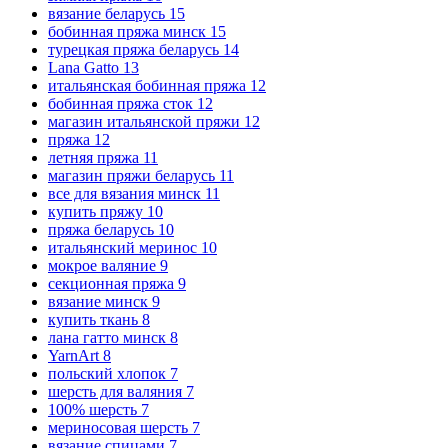
вязание беларусь
15
бобинная пряжа минск
15
турецкая пряжа беларусь
14
Lana Gatto
13
итальянская бобинная пряжа
12
бобинная пряжа сток
12
магазин итальянской пряжи
12
пряжа
12
летняя пряжа
11
магазин пряжи беларусь
11
все для вязания минск
11
купить пряжу
10
пряжа беларусь
10
итальянский меринос
10
мокрое валяние
9
секционная пряжа
9
вязание минск
9
купить ткань
8
лана гатто минск
8
YarnArt
8
польский хлопок
7
шерсть для валяния
7
100% шерсть
7
мериносовая шерсть
7
вязание спицами
7