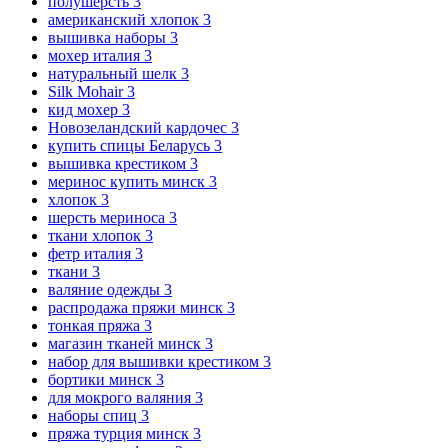
полушерсть
3
американский хлопок
3
вышивка наборы
3
мохер италия
3
натуральный шелк
3
Silk Mohair
3
кид мохер
3
Новозеландский кардочес
3
купить спицы Беларусь
3
вышивка крестиком
3
меринос купить минск
3
хлопок
3
шерсть мериноса
3
ткани хлопок
3
фетр италия
3
ткани
3
валяние одежды
3
распродажа пряжи минск
3
тонкая пряжа
3
магазин тканей минск
3
набор для вышивки крестиком
3
бортики минск
3
для мокрого валяния
3
наборы спиц
3
пряжа турция минск
3