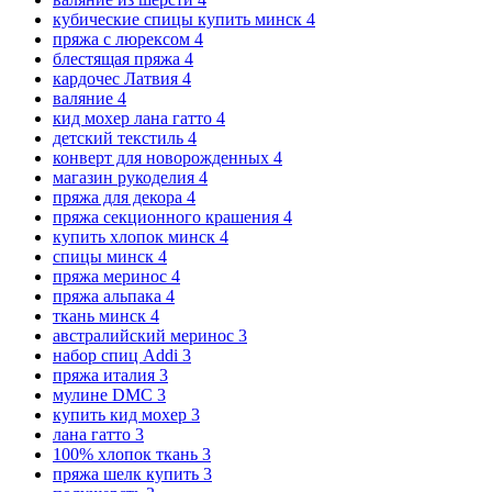
кубические спицы купить минск
4
пряжа с люрексом
4
блестящая пряжа
4
кардочес Латвия
4
валяние
4
кид мохер лана гатто
4
детский текстиль
4
конверт для новорожденных
4
магазин рукоделия
4
пряжа для декора
4
пряжа секционного крашения
4
купить хлопок минск
4
спицы минск
4
пряжа меринос
4
пряжа альпака
4
ткань минск
4
австралийский меринос
3
набор спиц Addi
3
пряжа италия
3
мулине DMC
3
купить кид мохер
3
лана гатто
3
100% хлопок ткань
3
пряжа шелк купить
3