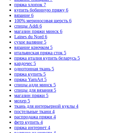
пряжа хлопок
7
купить бобинную пряжу
6
вязание
6
100% мериносовая шерсть
6
спицы Addi
6
магазин пряжи минск
6
Laines du Nord
6
сухое валяние
5
вязание крючком
5
итальянская пряжа сток
5
пряжа италия купить беларусь
5
кардочес
5
однотонная ткань
5
пряжа купить
5
пряжа YarnArt
5
спицы адди минск
5
спицы для вязания
5
магазин пряжи
5
мохер
5
ткань для интерьерной куклы
4
постельные ткани
4
распродажа пряжи
4
фетр купить
4
пряжа интернет
4
валяние из шерсти
4