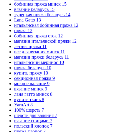
бобинная пряжа минск
15
вязание беларусь
15
турецкая пряжа беларусь
14
Lana Gatto
13
итальянская бобинная пряжа
12
пряжа
12
бобинная пряжа сток
12
магазин итальянской пряжи
12
летняя пряжа
11
все для вязания минск
11
магазин пряжи беларусь
11
итальянский меринос
10
пряжа беларусь
10
купить пряжу
10
секционная пряжа
9
мокрое валяние
9
вязание минск
9
лана гатто минск
8
купить ткань
8
YarnArt
8
100% шерсть
7
шерсть для валяния
7
вязание спицами
7
польский хлопок
7
пряжа хлопок
7