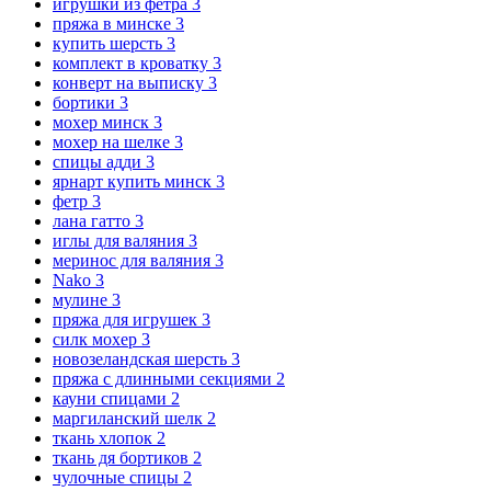
игрушки из фетра
3
пряжа в минске
3
купить шерсть
3
комплект в кроватку
3
конверт на выписку
3
бортики
3
мохер минск
3
мохер на шелке
3
спицы адди
3
ярнарт купить минск
3
фетр
3
лана гатто
3
иглы для валяния
3
меринос для валяния
3
Nako
3
мулине
3
пряжа для игрушек
3
силк мохер
3
новозеландская шерсть
3
пряжа с длинными секциями
2
кауни спицами
2
маргиланский шелк
2
ткань хлопок
2
ткань дя бортиков
2
чулочные спицы
2