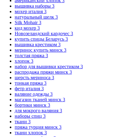
американский хлопок
3
вышивка наборы
3
мохер италия
3
натуральный шелк
3
Silk Mohair
3
кид мохер
3
Новозеландский кардочес
3
купить спицы Беларусь
3
вышивка крестиком
3
меринос купить минск
3
толстая пряжа
3
хлопок
3
набор для вышивки крестиком
3
распродажа пряжи минск
3
шерсть мериноса
3
тонкая пряжа
3
фетр италия
3
валяние одежды
3
магазин тканей минск
3
бортики минск
3
для мокрого валяния
3
наборы спиц
3
ткани
3
пряжа турция минск
3
ткани хлопок
3