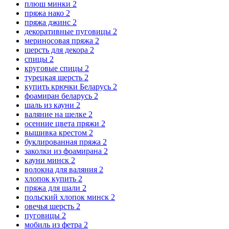
плюш минки
2
пряжа нако
2
пряжа джинс
2
декоративные пуговицы
2
мериносовая пряжа
2
шерсть для декора
2
спицы
2
круговые спицы
2
турецкая шерсть
2
купить крючки Беларусь
2
фоамиран беларусь
2
шаль из кауни
2
валяние на шелке
2
осенние цвета пряжи
2
вышивка крестом
2
буклированная пряжа
2
заколки из фоамирана
2
кауни минск
2
волокна для валяния
2
хлопок купить
2
пряжа для шали
2
польский хлопок минск
2
овечья шерсть
2
пуговицы
2
мобиль из фетра
2