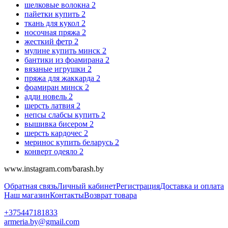
шелковые волокна
2
пайетки купить
2
ткань для кукол
2
носочная пряжа
2
жесткий фетр
2
мулине купить минск
2
бантики из фоамирана
2
вязаные игрушки
2
пряжа для жаккарда
2
фоамиран минск
2
адди новель
2
шерсть латвия
2
непсы слабсы купить
2
вышивка бисером
2
шерсть кардочес
2
меринос купить беларусь
2
конверт одеяло
2
www.instagram.com/barash.by
Обратная связь
Личный кабинет
Регистрация
Доставка и оплата
Наш магазин
Контакты
Возврат товара
+375447181833
armeria.by@gmail.com