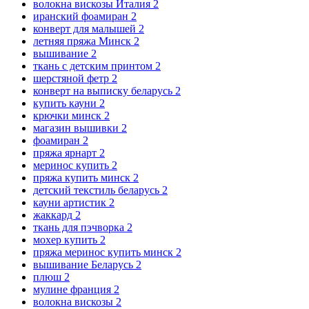
волокна вискозы Италия
2
иранский фоамиран
2
конверт для малышей
2
летняя пряжа Минск
2
вышивание
2
ткань с детским принтом
2
шерстяной фетр
2
конверт на выписку беларусь
2
купить кауни
2
крючки минск
2
магазин вышивки
2
фоамиран
2
пряжа ярнарт
2
меринос купить
2
пряжа купить минск
2
детский текстиль беларусь
2
кауни артистик
2
жаккард
2
ткань для пэчворка
2
мохер купить
2
пряжа меринос купить минск
2
вышивание Беларусь
2
плюш
2
мулине франция
2
волокна вискозы
2