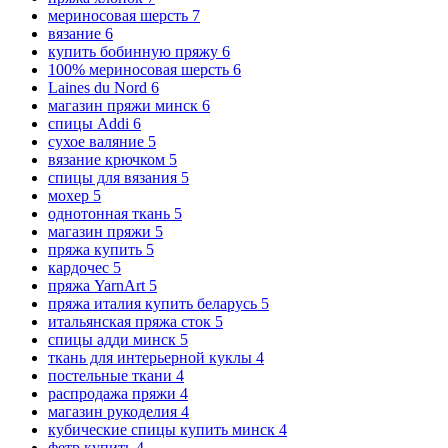
мериносовая шерсть
7
вязание
6
купить бобинную пряжу
6
100% мериносовая шерсть
6
Laines du Nord
6
магазин пряжи минск
6
спицы Addi
6
сухое валяние
5
вязание крючком
5
спицы для вязания
5
мохер
5
однотонная ткань
5
магазин пряжи
5
пряжа купить
5
кардочес
5
пряжа YarnArt
5
пряжа италия купить беларусь
5
итальянская пряжа сток
5
спицы адди минск
5
ткань для интерьерной куклы
4
постельные ткани
4
распродажа пряжи
4
магазин рукоделия
4
кубические спицы купить минск
4
фетр купить
4