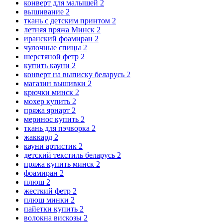
конверт для малышей
2
вышивание
2
ткань с детским принтом
2
летняя пряжа Минск
2
иранский фоамиран
2
чулочные спицы
2
шерстяной фетр
2
купить кауни
2
конверт на выписку беларусь
2
магазин вышивки
2
крючки минск
2
мохер купить
2
пряжа ярнарт
2
меринос купить
2
ткань для пэчворка
2
жаккард
2
кауни артистик
2
детский текстиль беларусь
2
пряжа купить минск
2
фоамиран
2
плюш
2
жесткий фетр
2
плюш минки
2
пайетки купить
2
волокна вискозы
2