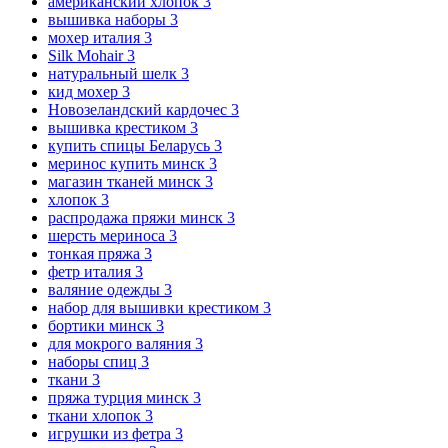
американский хлопок
3
вышивка наборы
3
мохер италия
3
Silk Mohair
3
натуральный шелк
3
кид мохер
3
Новозеландский кардочес
3
вышивка крестиком
3
купить спицы Беларусь
3
меринос купить минск
3
магазин тканей минск
3
хлопок
3
распродажа пряжи минск
3
шерсть мериноса
3
тонкая пряжа
3
фетр италия
3
валяние одежды
3
набор для вышивки крестиком
3
бортики минск
3
для мокрого валяния
3
наборы спиц
3
ткани
3
пряжа турция минск
3
ткани хлопок
3
игрушки из фетра
3