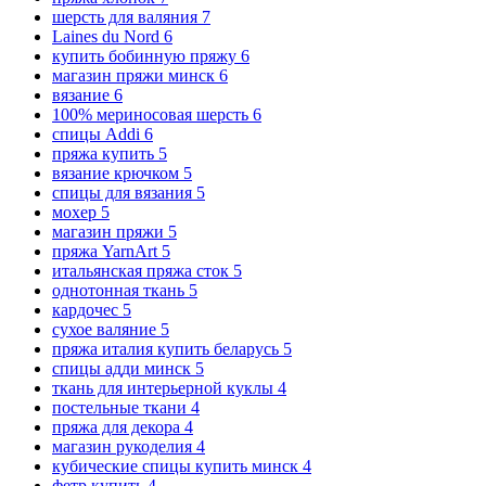
шерсть для валяния
7
Laines du Nord
6
купить бобинную пряжу
6
магазин пряжи минск
6
вязание
6
100% мериносовая шерсть
6
спицы Addi
6
пряжа купить
5
вязание крючком
5
спицы для вязания
5
мохер
5
магазин пряжи
5
пряжа YarnArt
5
итальянская пряжа сток
5
однотонная ткань
5
кардочес
5
сухое валяние
5
пряжа италия купить беларусь
5
спицы адди минск
5
ткань для интерьерной куклы
4
постельные ткани
4
пряжа для декора
4
магазин рукоделия
4
кубические спицы купить минск
4
фетр купить
4