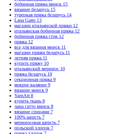
бобинная пряжа минск
15
вязание беларусь
15
турецкая пряжа беларусь
14
Lana Gatto
13
магазин итальянской пряжи
12
итальянская бобинная пряжа
12
бобинная пряжа сток
12
пряжа
12
все для вязания минск
11
магазин пряжи беларусь
11
летняя пряжа
11
купить пряжу
10
итальянский меринос
10
пряжа беларусь
10
секционная пряжа
9
мокрое валяние
9
вязание минск
9
YarnArt
8
купить ткань
8
лана гатто минск
8
вязание спицами
7
100% шерсть
7
мериносовая шерсть
7
польский хлопок
7
пряжа хлопок
7