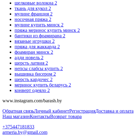
шелковые волокна
2
ткань для кукол
2
мулине франция
2
носочная пряжа
2
мулине купить минск
2
пряжа меринос купить минск
2
бантики из фоамирана
2
вязаные игрушки
2
пряжа для жаккарда
2
фоамиран минск
2
адди новель
2
шерсть латвия
2
непсы слабсы купить
2
вышивка бисером
2
шерсть кардочес
2
меринос купить беларусь
2
конверт одеяло
2
www.instagram.com/barash.by
Обратная связь
Личный кабинет
Регистрация
Доставка и оплата
Наш магазин
Контакты
Возврат товара
+375447181833
armeria.by@gmail.com