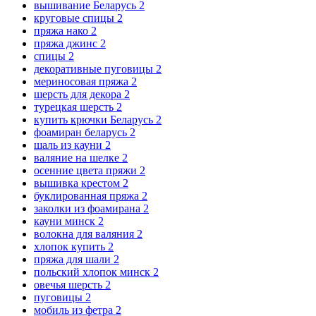
вышивание Беларусь
2
круговые спицы
2
пряжа нако
2
пряжа джинс
2
спицы
2
декоративные пуговицы
2
мериносовая пряжа
2
шерсть для декора
2
турецкая шерсть
2
купить крючки Беларусь
2
фоамиран беларусь
2
шаль из кауни
2
валяние на шелке
2
осенние цвета пряжи
2
вышивка крестом
2
буклированная пряжа
2
заколки из фоамирана
2
кауни минск
2
волокна для валяния
2
хлопок купить
2
пряжа для шали
2
польский хлопок минск
2
овечья шерсть
2
пуговицы
2
мобиль из фетра
2