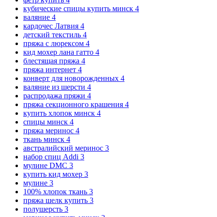
кубические спицы купить минск
4
валяние
4
кардочес Латвия
4
детский текстиль
4
пряжа с люрексом
4
кид мохер лана гатто
4
блестящая пряжа
4
пряжа интернет
4
конверт для новорожденных
4
валяние из шерсти
4
распродажа пряжи
4
пряжа секционного крашения
4
купить хлопок минск
4
спицы минск
4
пряжа меринос
4
ткань минск
4
австралийский меринос
3
набор спиц Addi
3
мулине DMC
3
купить кид мохер
3
мулине
3
100% хлопок ткань
3
пряжа шелк купить
3
полушерсть
3