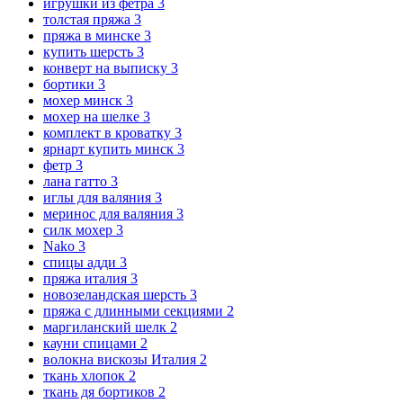
игрушки из фетра
3
толстая пряжа
3
пряжа в минске
3
купить шерсть
3
конверт на выписку
3
бортики
3
мохер минск
3
мохер на шелке
3
комплект в кроватку
3
ярнарт купить минск
3
фетр
3
лана гатто
3
иглы для валяния
3
меринос для валяния
3
силк мохер
3
Nako
3
спицы адди
3
пряжа италия
3
новозеландская шерсть
3
пряжа с длинными секциями
2
маргиланский шелк
2
кауни спицами
2
волокна вискозы Италия
2
ткань хлопок
2
ткань дя бортиков
2