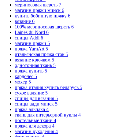
мериносовая шерсть
7
магазин пряжи минск
6
купить бобинную пряжу
6
вязание
6
100% мериносовая шерсть
6
Laines du Nord
6
спицы Addi
6
магазин пряжи
5
пряжа YarnArt
5
итальянская пряжа сток
5
вязание крючком
5
однотонная ткань
5
пряжа купить
5
кардочес
5
мохер
5
пряжа италия купить беларусь
5
сухое валяние
5
спицы для вязания
5
спицы адди минск
5
пряжа альпака
4
ткань для интерьерной куклы
4
постельные ткани
4
пряжа для декора
4
магазин рукоделия
4
фетр купить
4