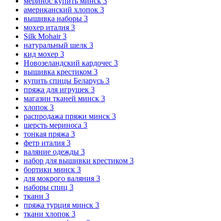
меринос купить минск
3
американский хлопок
3
вышивка наборы
3
мохер италия
3
Silk Mohair
3
натуральный шелк
3
кид мохер
3
Новозеландский кардочес
3
вышивка крестиком
3
купить спицы Беларусь
3
пряжа для игрушек
3
магазин тканей минск
3
хлопок
3
распродажа пряжи минск
3
шерсть мериноса
3
тонкая пряжа
3
фетр италия
3
валяние одежды
3
набор для вышивки крестиком
3
бортики минск
3
для мокрого валяния
3
наборы спиц
3
ткани
3
пряжа турция минск
3
ткани хлопок
3