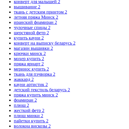
конверт для малышей
2
вышивание
2
ткань с детским принтом
2
летняя пряжа Минск
2
иранский фоамиран
2
чулочные спицы
2
шерстяной фетр
2
купить кауни
2
конверт на выписку беларусь
2
магазин вышивки
2
крючки минск
2
мохер купить
2
пряжа ярнарт
2
меринос купить
2
ткань для пэчворка
2
жаккард
2
кауни артистик
2
детский текстиль беларусь
2
пряжа купить минск
2
фоамиран
2
плюш
2
жесткий фетр
2
плюш минки
2
пайетки купить
2
волокна вискозы
2