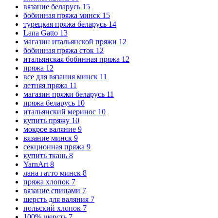
вязание беларусь
15
бобинная пряжа минск
15
турецкая пряжа беларусь
14
Lana Gatto
13
магазин итальянской пряжи
12
бобинная пряжа сток
12
итальянская бобинная пряжа
12
пряжа
12
все для вязания минск
11
летняя пряжа
11
магазин пряжи беларусь
11
пряжа беларусь
10
итальянский меринос
10
купить пряжу
10
мокрое валяние
9
вязание минск
9
секционная пряжа
9
купить ткань
8
YarnArt
8
лана гатто минск
8
пряжа хлопок
7
вязание спицами
7
шерсть для валяния
7
польский хлопок
7
100% шерсть
7