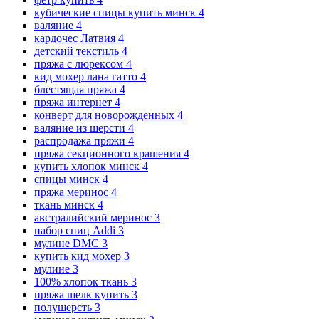
кубические спицы купить минск
4
валяние
4
кардочес Латвия
4
детский текстиль
4
пряжа с люрексом
4
кид мохер лана гатто
4
блестящая пряжа
4
пряжа интернет
4
конверт для новорожденных
4
валяние из шерсти
4
распродажа пряжи
4
пряжа секционного крашения
4
купить хлопок минск
4
спицы минск
4
пряжа меринос
4
ткань минск
4
австралийский меринос
3
набор спиц Addi
3
мулине DMC
3
купить кид мохер
3
мулине
3
100% хлопок ткань
3
пряжа шелк купить
3
полушерсть
3