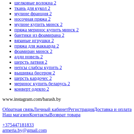
шелковые волокна
2
ткань для кукол
2
мулине франция
2
носочная пряжа
2
мулине купить минск
2
пряжа меринос купить минск
2
бантики из фоамирана
2
вязаные игрушки
2
пряжа для жаккарда
2
фоамиран минск
2
адди новель
2
шерсть латвия
2
непсы слабсы купить
2
вышивка бисером
2
шерсть кардочес
2
меринос купить беларусь
2
конверт одеяло
2
www.instagram.com/barash.by
Обратная связь
Личный кабинет
Регистрация
Доставка и оплата
Наш магазин
Контакты
Возврат товара
+375447181833
armeria.by@gmail.com