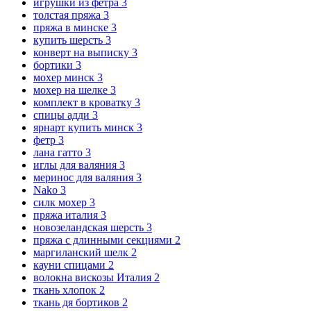
игрушки из фетра
3
толстая пряжа
3
пряжа в минске
3
купить шерсть
3
конверт на выписку
3
бортики
3
мохер минск
3
мохер на шелке
3
комплект в кроватку
3
спицы адди
3
ярнарт купить минск
3
фетр
3
лана гатто
3
иглы для валяния
3
меринос для валяния
3
Nako
3
силк мохер
3
пряжа италия
3
новозеландская шерсть
3
пряжа с длинными секциями
2
маргиланский шелк
2
кауни спицами
2
волокна вискозы Италия
2
ткань хлопок
2
ткань дя бортиков
2