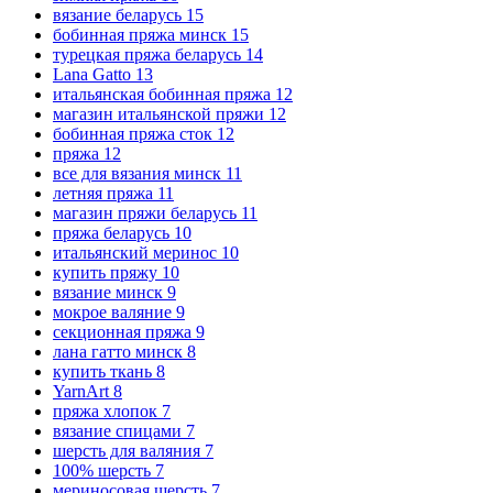
вязание беларусь
15
бобинная пряжа минск
15
турецкая пряжа беларусь
14
Lana Gatto
13
итальянская бобинная пряжа
12
магазин итальянской пряжи
12
бобинная пряжа сток
12
пряжа
12
все для вязания минск
11
летняя пряжа
11
магазин пряжи беларусь
11
пряжа беларусь
10
итальянский меринос
10
купить пряжу
10
вязание минск
9
мокрое валяние
9
секционная пряжа
9
лана гатто минск
8
купить ткань
8
YarnArt
8
пряжа хлопок
7
вязание спицами
7
шерсть для валяния
7
100% шерсть
7
мериносовая шерсть
7