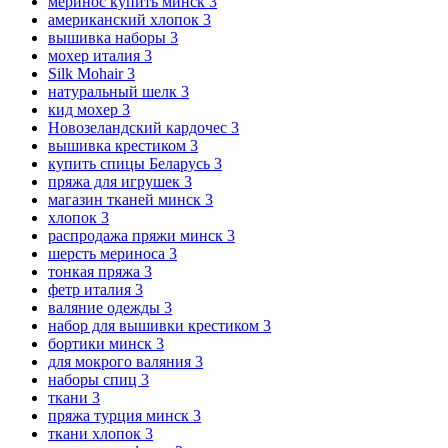
меринос купить минск
3
американский хлопок
3
вышивка наборы
3
мохер италия
3
Silk Mohair
3
натуральный шелк
3
кид мохер
3
Новозеландский кардочес
3
вышивка крестиком
3
купить спицы Беларусь
3
пряжа для игрушек
3
магазин тканей минск
3
хлопок
3
распродажа пряжи минск
3
шерсть мериноса
3
тонкая пряжа
3
фетр италия
3
валяние одежды
3
набор для вышивки крестиком
3
бортики минск
3
для мокрого валяния
3
наборы спиц
3
ткани
3
пряжа турция минск
3
ткани хлопок
3