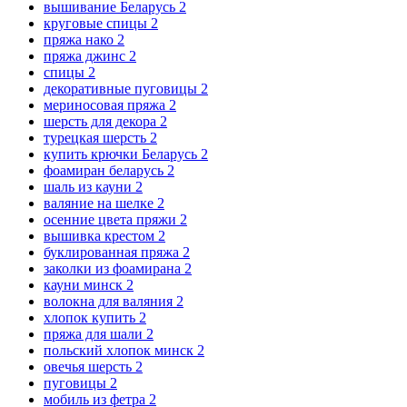
вышивание Беларусь
2
круговые спицы
2
пряжа нако
2
пряжа джинс
2
спицы
2
декоративные пуговицы
2
мериносовая пряжа
2
шерсть для декора
2
турецкая шерсть
2
купить крючки Беларусь
2
фоамиран беларусь
2
шаль из кауни
2
валяние на шелке
2
осенние цвета пряжи
2
вышивка крестом
2
буклированная пряжа
2
заколки из фоамирана
2
кауни минск
2
волокна для валяния
2
хлопок купить
2
пряжа для шали
2
польский хлопок минск
2
овечья шерсть
2
пуговицы
2
мобиль из фетра
2