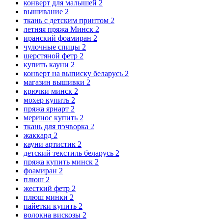
конверт для малышей
2
вышивание
2
ткань с детским принтом
2
летняя пряжа Минск
2
иранский фоамиран
2
чулочные спицы
2
шерстяной фетр
2
купить кауни
2
конверт на выписку беларусь
2
магазин вышивки
2
крючки минск
2
мохер купить
2
пряжа ярнарт
2
меринос купить
2
ткань для пэчворка
2
жаккард
2
кауни артистик
2
детский текстиль беларусь
2
пряжа купить минск
2
фоамиран
2
плюш
2
жесткий фетр
2
плюш минки
2
пайетки купить
2
волокна вискозы
2