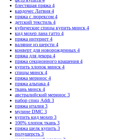
блестящая пряжа
4
кардочес Латвия
4
пряжа с люрексом
4
детский текстиль
4
кубические спицы купить минск
4
кид мохер лана гатто
4
пряжа интернет
4
валяние из шерсти
4
конверт для новорожденных
4
пряжа для декора
4
пряжа секционного крашения
4
купить хлопок минск
4
спицы минск
4
пряжа меринос
4
пряжа альпака
4
ткань минск
4
австралийский меринос
3
набор спиц Addi
3
пряжа италия
3
мулине DMC
3
купить кид мохер
3
100% хлопок ткань
3
пряжа шелк купить
3
полушерсть
3