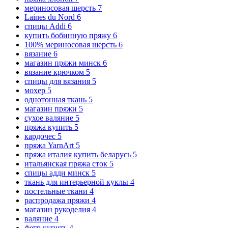
мериносовая шерсть
7
Laines du Nord
6
спицы Addi
6
купить бобинную пряжу
6
100% мериносовая шерсть
6
вязание
6
магазин пряжи минск
6
вязание крючком
5
спицы для вязания
5
мохер
5
однотонная ткань
5
магазин пряжи
5
сухое валяние
5
пряжа купить
5
кардочес
5
пряжа YarnArt
5
пряжа италия купить беларусь
5
итальянская пряжа сток
5
спицы адди минск
5
ткань для интерьерной куклы
4
постельные ткани
4
распродажа пряжи
4
магазин рукоделия
4
валяние
4
фетр купить
4