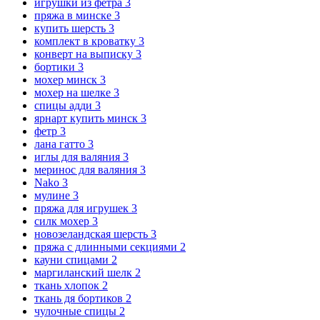
игрушки из фетра
3
пряжа в минске
3
купить шерсть
3
комплект в кроватку
3
конверт на выписку
3
бортики
3
мохер минск
3
мохер на шелке
3
спицы адди
3
ярнарт купить минск
3
фетр
3
лана гатто
3
иглы для валяния
3
меринос для валяния
3
Nako
3
мулине
3
пряжа для игрушек
3
силк мохер
3
новозеландская шерсть
3
пряжа с длинными секциями
2
кауни спицами
2
маргиланский шелк
2
ткань хлопок
2
ткань дя бортиков
2
чулочные спицы
2