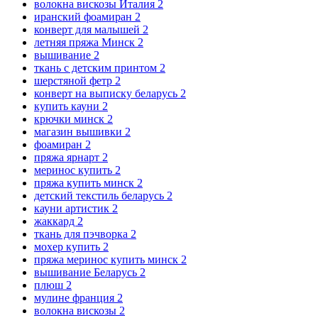
волокна вискозы Италия
2
иранский фоамиран
2
конверт для малышей
2
летняя пряжа Минск
2
вышивание
2
ткань с детским принтом
2
шерстяной фетр
2
конверт на выписку беларусь
2
купить кауни
2
крючки минск
2
магазин вышивки
2
фоамиран
2
пряжа ярнарт
2
меринос купить
2
пряжа купить минск
2
детский текстиль беларусь
2
кауни артистик
2
жаккард
2
ткань для пэчворка
2
мохер купить
2
пряжа меринос купить минск
2
вышивание Беларусь
2
плюш
2
мулине франция
2
волокна вискозы
2