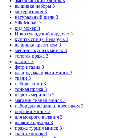
американский хлопок
3
вышивка наборы
3
мохер италия
3
натуральный шелк
3
Silk Mohair
3
кид мохер
3
Новозеландский кардочес
3
купить спицы Беларусь
3
вышивка крестиком
3
меринос купить минск
3
толстая пряжа
3
хлопок
3
фетр италия
3
распродажа пряжи минск
3
ткани
3
наборы спиц
3
тонкая пряжа
3
шерсть мериноса
3
магазин тканей минск
3
набор для вышивки крестиком
3
бортики минск
3
для мокрого валяния
3
валяние одежды
3
пряжа турция минск
3
ткани хлопок
3