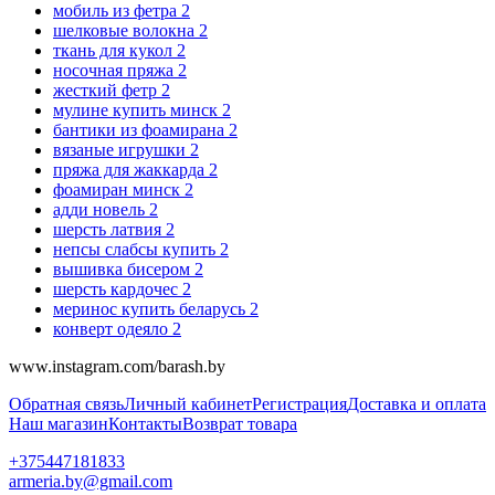
мобиль из фетра
2
шелковые волокна
2
ткань для кукол
2
носочная пряжа
2
жесткий фетр
2
мулине купить минск
2
бантики из фоамирана
2
вязаные игрушки
2
пряжа для жаккарда
2
фоамиран минск
2
адди новель
2
шерсть латвия
2
непсы слабсы купить
2
вышивка бисером
2
шерсть кардочес
2
меринос купить беларусь
2
конверт одеяло
2
www.instagram.com/barash.by
Обратная связь
Личный кабинет
Регистрация
Доставка и оплата
Наш магазин
Контакты
Возврат товара
+375447181833
armeria.by@gmail.com