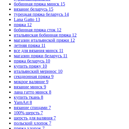
бобинная пряжа минск
15
вязание беларусь
15
турецкая пряжа беларусь
14
Lana Gatto
13
пряжа
12
бобинная пряжа сток
12
итальянская бобинная пряжа
12
магазин итальянской пряжи
12
летняя пряжа
11
все для вязания минск
11
магазин пряжи беларусь
11
пряжа беларусь
10
купить пряжу
10
итальянский меринос
10
секционная пряжа
9
мокрое валяние
9
вязание минск
9
лана гатто минск
8
купить ткань
8
YarnArt
8
вязание спицами
7
100% шерсть
7
шерсть для валяния
7
польский хлопок
7
пряжа хлопок
7