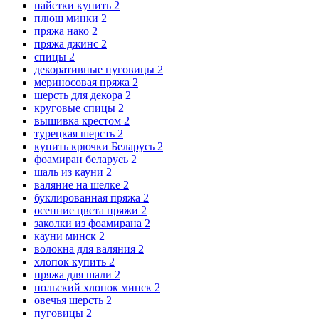
пайетки купить
2
плюш минки
2
пряжа нако
2
пряжа джинс
2
спицы
2
декоративные пуговицы
2
мериносовая пряжа
2
шерсть для декора
2
круговые спицы
2
вышивка крестом
2
турецкая шерсть
2
купить крючки Беларусь
2
фоамиран беларусь
2
шаль из кауни
2
валяние на шелке
2
буклированная пряжа
2
осенние цвета пряжи
2
заколки из фоамирана
2
кауни минск
2
волокна для валяния
2
хлопок купить
2
пряжа для шали
2
польский хлопок минск
2
овечья шерсть
2
пуговицы
2