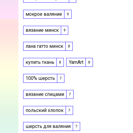
мокрое валяние
9
вязание минск
9
лана гатто минск
8
купить ткань
YarnArt
8
8
100% шерсть
7
вязание спицами
7
польский хлопок
7
шерсть для валяния
7