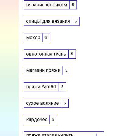
вязание крючком
5
спицы для вязания
5
мохер
5
однотонная ткань
5
магазин пряжи
5
пряжа YarnArt
5
сухое валяние
5
кардочес
5
пряжа италия купить