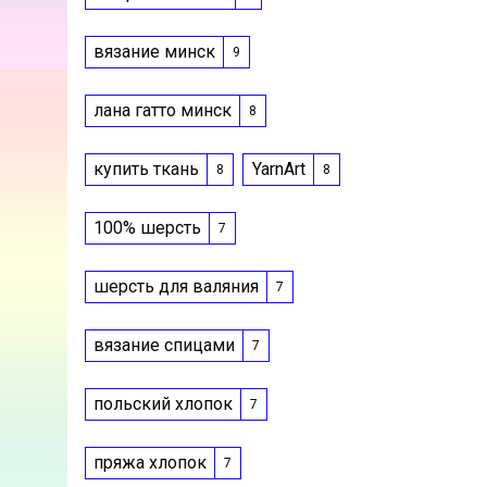
вязание минск
9
лана гатто минск
8
купить ткань
YarnArt
8
8
100% шерсть
7
шерсть для валяния
7
вязание спицами
7
польский хлопок
7
пряжа хлопок
7