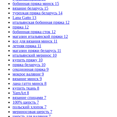
бобинная пряжа минск
15
вязание беларусь
15
турецкая пряжа беларусь
14
Lana Gatto
13
итальянская бобинная пряжа
12
пряжа
12
бобинная пряжа сток
12
магазин итальянской пряжи
12
все для вязания минск
11
летняя пряжа
11
магазин пряжи беларусь
11
итальянский меринос
10
купить пряжу
10
пряжа беларусь
10
секционная пряжа
9
мокрое валяние
9
вязание минск
9
лана гатто минск
8
купить ткань
8
YarnArt
8
вязание спицами
7
100% шерсть
7
польский хлопок
7
мериносовая шерсть
7
шерсть для валяния
7