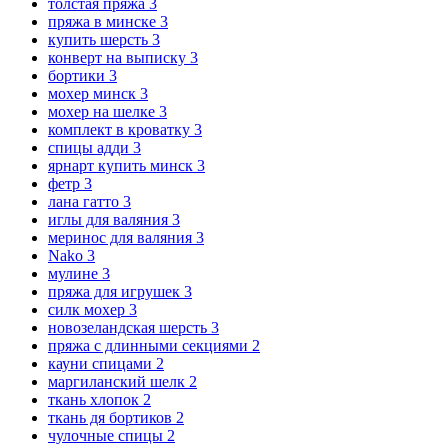
толстая пряжа
3
пряжа в минске
3
купить шерсть
3
конверт на выписку
3
бортики
3
мохер минск
3
мохер на шелке
3
комплект в кроватку
3
спицы адди
3
ярнарт купить минск
3
фетр
3
лана гатто
3
иглы для валяния
3
меринос для валяния
3
Nako
3
мулине
3
пряжа для игрушек
3
силк мохер
3
новозеландская шерсть
3
пряжа с длинными секциями
2
кауни спицами
2
маргиланский шелк
2
ткань хлопок
2
ткань дя бортиков
2
чулочные спицы
2