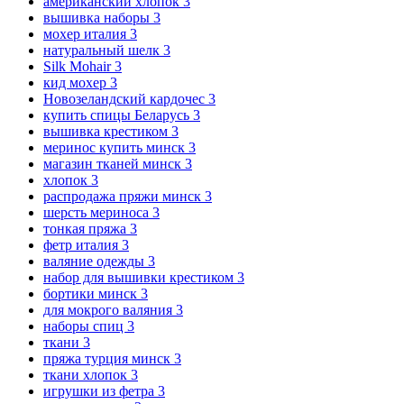
американский хлопок
3
вышивка наборы
3
мохер италия
3
натуральный шелк
3
Silk Mohair
3
кид мохер
3
Новозеландский кардочес
3
купить спицы Беларусь
3
вышивка крестиком
3
меринос купить минск
3
магазин тканей минск
3
хлопок
3
распродажа пряжи минск
3
шерсть мериноса
3
тонкая пряжа
3
фетр италия
3
валяние одежды
3
набор для вышивки крестиком
3
бортики минск
3
для мокрого валяния
3
наборы спиц
3
ткани
3
пряжа турция минск
3
ткани хлопок
3
игрушки из фетра
3