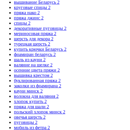
вышивание Беларусь
2
круговые спицы
2
пряжа нако
2
пряжа джинс
2
спицы
2
декоративные пуговицы
2
мериносовая пряжа
2
шерсть для декора
2
турецкая шерсть
2
купить крючки Беларусь
2
фоамиран беларусь
2
шаль из кауни
2
валяние на шелке
2
осенние цвета пряжи
2
вышивка крестом
2
буклированная пряжа
2
заколки из фоамирана
2
кауни минск
2
волокна для валяния
2
хлопок купить
2
пряжа для шали
2
польский хлопок минск
2
овечья шерсть
2
пуговицы
2
мобиль из фетра
2