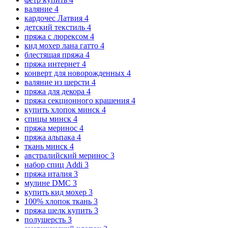
валяние
4
кардочес Латвия
4
детский текстиль
4
пряжа с люрексом
4
кид мохер лана гатто
4
блестящая пряжа
4
пряжа интернет
4
конверт для новорожденных
4
валяние из шерсти
4
пряжа для декора
4
пряжа секционного крашения
4
купить хлопок минск
4
спицы минск
4
пряжа меринос
4
пряжа альпака
4
ткань минск
4
австралийский меринос
3
набор спиц Addi
3
пряжа италия
3
мулине DMC
3
купить кид мохер
3
100% хлопок ткань
3
пряжа шелк купить
3
полушерсть
3