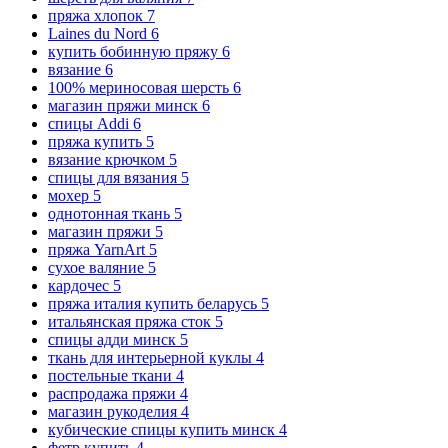
пряжа хлопок
7
Laines du Nord
6
купить бобинную пряжу
6
вязание
6
100% мериносовая шерсть
6
магазин пряжи минск
6
спицы Addi
6
пряжа купить
5
вязание крючком
5
спицы для вязания
5
мохер
5
однотонная ткань
5
магазин пряжи
5
пряжа YarnArt
5
сухое валяние
5
кардочес
5
пряжа италия купить беларусь
5
итальянская пряжа сток
5
спицы адди минск
5
ткань для интерьерной куклы
4
постельные ткани
4
распродажа пряжи
4
магазин рукоделия
4
кубические спицы купить минск
4
фетр купить
4