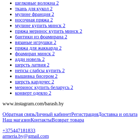
шелковые волокна
2
ткань для кукол
2
мулине франция
2
носочная пряжа
2
мулине купить минск
2
пряжа меринос купить минск
2
бантики из фоамирана
2
вязаные игрушки
2
пряжа для жаккарда
2
фоамиран минск
2
адди новель
2
шерсть латвия
2
непсы слабсы купить
2
вышивка бисером
2
шерсть кардочес
2
меринос купить беларусь
2
конверт одеяло
2
www.instagram.com/barash.by
Обратная связь
Личный кабинет
Регистрация
Доставка и оплата
Наш магазин
Контакты
Возврат товара
+375447181833
armeria.by@gmail.com