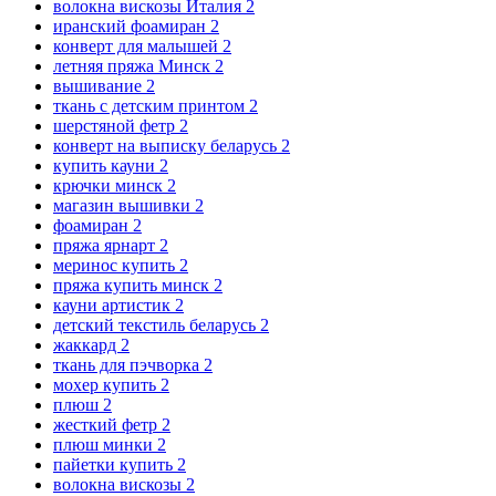
волокна вискозы Италия
2
иранский фоамиран
2
конверт для малышей
2
летняя пряжа Минск
2
вышивание
2
ткань с детским принтом
2
шерстяной фетр
2
конверт на выписку беларусь
2
купить кауни
2
крючки минск
2
магазин вышивки
2
фоамиран
2
пряжа ярнарт
2
меринос купить
2
пряжа купить минск
2
кауни артистик
2
детский текстиль беларусь
2
жаккард
2
ткань для пэчворка
2
мохер купить
2
плюш
2
жесткий фетр
2
плюш минки
2
пайетки купить
2
волокна вискозы
2