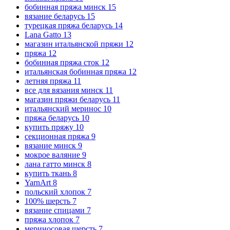
бобинная пряжа минск
15
вязание беларусь
15
турецкая пряжа беларусь
14
Lana Gatto
13
магазин итальянской пряжи
12
пряжа
12
бобинная пряжа сток
12
итальянская бобинная пряжа
12
летняя пряжа
11
все для вязания минск
11
магазин пряжи беларусь
11
итальянский меринос
10
пряжа беларусь
10
купить пряжу
10
секционная пряжа
9
вязание минск
9
мокрое валяние
9
лана гатто минск
8
купить ткань
8
YarnArt
8
польский хлопок
7
100% шерсть
7
вязание спицами
7
пряжа хлопок
7
мериносовая шерсть
7