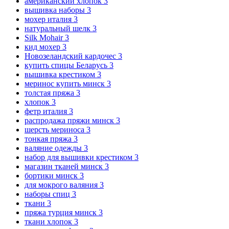
американский хлопок
3
вышивка наборы
3
мохер италия
3
натуральный шелк
3
Silk Mohair
3
кид мохер
3
Новозеландский кардочес
3
купить спицы Беларусь
3
вышивка крестиком
3
меринос купить минск
3
толстая пряжа
3
хлопок
3
фетр италия
3
распродажа пряжи минск
3
шерсть мериноса
3
тонкая пряжа
3
валяние одежды
3
набор для вышивки крестиком
3
магазин тканей минск
3
бортики минск
3
для мокрого валяния
3
наборы спиц
3
ткани
3
пряжа турция минск
3
ткани хлопок
3