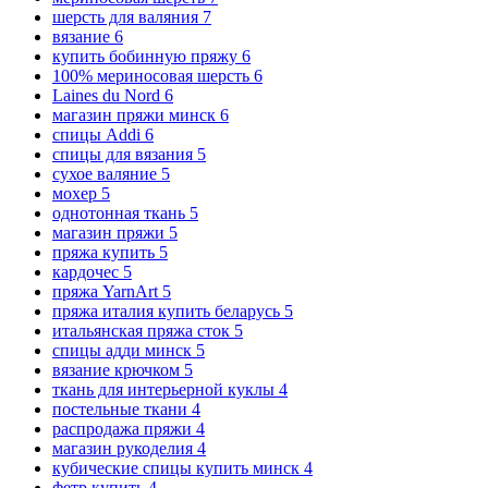
шерсть для валяния
7
вязание
6
купить бобинную пряжу
6
100% мериносовая шерсть
6
Laines du Nord
6
магазин пряжи минск
6
спицы Addi
6
спицы для вязания
5
сухое валяние
5
мохер
5
однотонная ткань
5
магазин пряжи
5
пряжа купить
5
кардочес
5
пряжа YarnArt
5
пряжа италия купить беларусь
5
итальянская пряжа сток
5
спицы адди минск
5
вязание крючком
5
ткань для интерьерной куклы
4
постельные ткани
4
распродажа пряжи
4
магазин рукоделия
4
кубические спицы купить минск
4
фетр купить
4