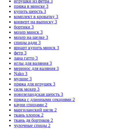
игрушки из фетра
3
пряжа в минске
3
купить шерсть
3
комплект в кроватку
3
конверт на выписку
3
бортики
3
мохер минск
3
мохер на шелке
3
спицы адди
3
ярнарт купить минск
3
фетр
3
лана гатто
3
иглы для валяния
3
меринос для валяния
3
Nako
3
мулине
3
пряжа для игрушек
3
силк мохер
3
новозеландская шерсть
3
пряжа с длинными секциями
2
кауни спицами
2
маргиланский шелк
2
ткань хлопок
2
ткань дя бортиков
2
чулочные спицы
2