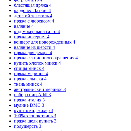
блестящая пряжа
4
кардочес Латвия
4
детский текстиль
4
пряжа с люрексом
4
валяние
4
кид мохер лана гатто
4
пряжа интернет
4
конверт для новорожденных
4
валяние из шерсти
4
пряжа для декора
4
пряжа секционного крашения
4
купить хлопок минск
4
спицы минск
4
пряжа меринос
4
пряжа альпака
4
ткань минск
4
австралийский меринос
3
набор спиц Addi
3
пряжа италия
3
мулине DMC
3
купить кид мохер
3
100% хлопок ткань
3
пряжа шелк купить
3
полушерсть
3