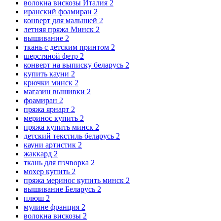
волокна вискозы Италия
2
иранский фоамиран
2
конверт для малышей
2
летняя пряжа Минск
2
вышивание
2
ткань с детским принтом
2
шерстяной фетр
2
конверт на выписку беларусь
2
купить кауни
2
крючки минск
2
магазин вышивки
2
фоамиран
2
пряжа ярнарт
2
меринос купить
2
пряжа купить минск
2
детский текстиль беларусь
2
кауни артистик
2
жаккард
2
ткань для пэчворка
2
мохер купить
2
пряжа меринос купить минск
2
вышивание Беларусь
2
плюш
2
мулине франция
2
волокна вискозы
2