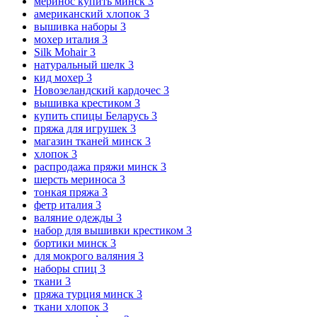
меринос купить минск
3
американский хлопок
3
вышивка наборы
3
мохер италия
3
Silk Mohair
3
натуральный шелк
3
кид мохер
3
Новозеландский кардочес
3
вышивка крестиком
3
купить спицы Беларусь
3
пряжа для игрушек
3
магазин тканей минск
3
хлопок
3
распродажа пряжи минск
3
шерсть мериноса
3
тонкая пряжа
3
фетр италия
3
валяние одежды
3
набор для вышивки крестиком
3
бортики минск
3
для мокрого валяния
3
наборы спиц
3
ткани
3
пряжа турция минск
3
ткани хлопок
3