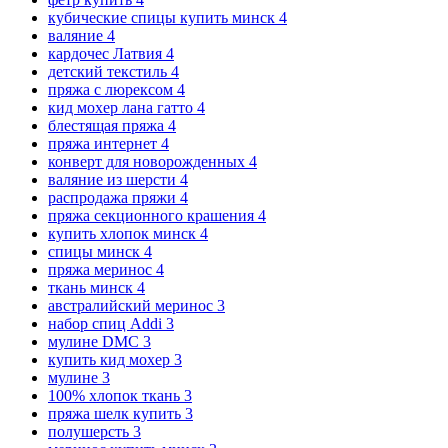
кубические спицы купить минск
4
валяние
4
кардочес Латвия
4
детский текстиль
4
пряжа с люрексом
4
кид мохер лана гатто
4
блестящая пряжа
4
пряжа интернет
4
конверт для новорожденных
4
валяние из шерсти
4
распродажа пряжи
4
пряжа секционного крашения
4
купить хлопок минск
4
спицы минск
4
пряжа меринос
4
ткань минск
4
австралийский меринос
3
набор спиц Addi
3
мулине DMC
3
купить кид мохер
3
мулине
3
100% хлопок ткань
3
пряжа шелк купить
3
полушерсть
3