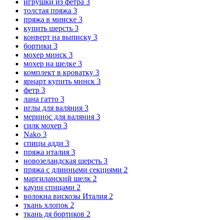
игрушки из фетра
3
толстая пряжа
3
пряжа в минске
3
купить шерсть
3
конверт на выписку
3
бортики
3
мохер минск
3
мохер на шелке
3
комплект в кроватку
3
ярнарт купить минск
3
фетр
3
лана гатто
3
иглы для валяния
3
меринос для валяния
3
силк мохер
3
Nako
3
спицы адди
3
пряжа италия
3
новозеландская шерсть
3
пряжа с длинными секциями
2
маргиланский шелк
2
кауни спицами
2
волокна вискозы Италия
2
ткань хлопок
2
ткань дя бортиков
2