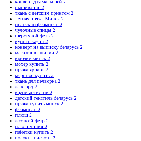
конверт для малышей
2
вышивание
2
ткань с детским принтом
2
летняя пряжа Минск
2
иранский фоамиран
2
чулочные спицы
2
шерстяной фетр
2
купить кауни
2
конверт на выписку беларусь
2
магазин вышивки
2
крючки минск
2
мохер купить
2
пряжа ярнарт
2
меринос купить
2
ткань для пэчворка
2
жаккард
2
кауни артистик
2
детский текстиль беларусь
2
пряжа купить минск
2
фоамиран
2
плюш
2
жесткий фетр
2
плюш минки
2
пайетки купить
2
волокна вискозы
2