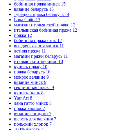
бобинная пряжа минск
15
вязание беларусь
15
турецкая пряжа беларусь
14
Lana Gatto
13
магазин итальянской пряжи
12
итальянская бобинная пряжа
12
пряжа
12
бобинная пряжа сток
12
все для вязания минск
11
летняя пряжа
11
магазин пряжи беларусь
11
итальянский меринос
10
купить пряжу
10
пряжа беларусь
10
мокрое валяние
9
вязание минск
9
секционная пряжа
9
купить ткань
8
YarnArt
8
лана гатто минск
8
пряжа хлопок
7
вязание спицами
7
шерсть для валяния
7
польский хлопок
7
100% шерсть
7