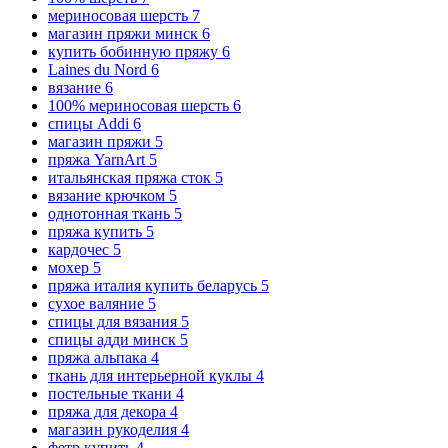
мериносовая шерсть
7
магазин пряжи минск
6
купить бобинную пряжу
6
Laines du Nord
6
вязание
6
100% мериносовая шерсть
6
спицы Addi
6
магазин пряжи
5
пряжа YarnArt
5
итальянская пряжа сток
5
вязание крючком
5
однотонная ткань
5
пряжа купить
5
кардочес
5
мохер
5
пряжа италия купить беларусь
5
сухое валяние
5
спицы для вязания
5
спицы адди минск
5
пряжа альпака
4
ткань для интерьерной куклы
4
постельные ткани
4
пряжа для декора
4
магазин рукоделия
4
фетр купить
4