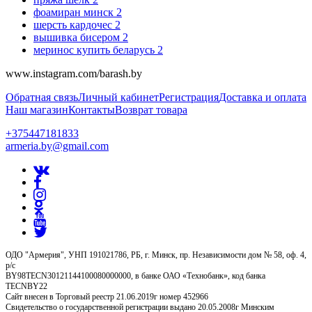
фоамиран минск
2
шерсть кардочес
2
вышивка бисером
2
меринос купить беларусь
2
www.instagram.com/barash.by
Обратная связь
Личный кабинет
Регистрация
Доставка и оплата
Наш магазин
Контакты
Возврат товара
+375447181833
armeria.by@gmail.com
ОДО "Армерия", УНП 191021786, РБ, г. Минск, пр. Независимости дом № 58, оф. 4,
р/с
BY98TECN30121144100080000000, в банке ОАО «Технобанк», код банка
TECNBY22
Сайт внесен в Торговый реестр 21.06.2019г номер 452966
Свидетельство о государственной регистрации выдано 20.05.2008г Минским