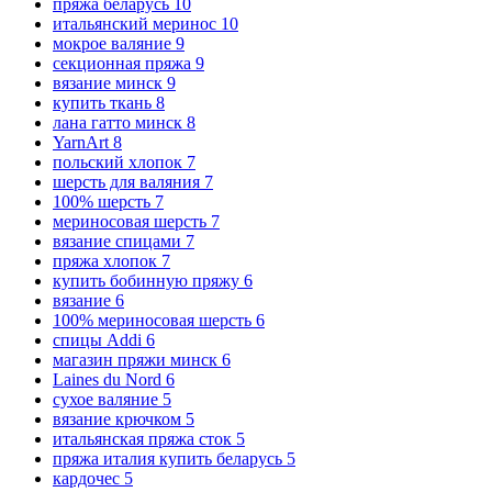
пряжа беларусь
10
итальянский меринос
10
мокрое валяние
9
секционная пряжа
9
вязание минск
9
купить ткань
8
лана гатто минск
8
YarnArt
8
польский хлопок
7
шерсть для валяния
7
100% шерсть
7
мериносовая шерсть
7
вязание спицами
7
пряжа хлопок
7
купить бобинную пряжу
6
вязание
6
100% мериносовая шерсть
6
спицы Addi
6
магазин пряжи минск
6
Laines du Nord
6
сухое валяние
5
вязание крючком
5
итальянская пряжа сток
5
пряжа италия купить беларусь
5
кардочес
5