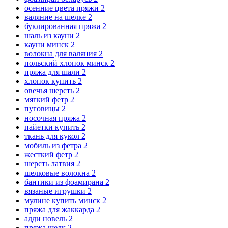
осенние цвета пряжи
2
валяние на шелке
2
буклированная пряжа
2
шаль из кауни
2
кауни минск
2
волокна для валяния
2
польский хлопок минск
2
пряжа для шали
2
хлопок купить
2
овечья шерсть
2
мягкий фетр
2
пуговицы
2
носочная пряжа
2
пайетки купить
2
ткань для кукол
2
мобиль из фетра
2
жесткий фетр
2
шерсть латвия
2
шелковые волокна
2
бантики из фоамирана
2
вязаные игрушки
2
мулине купить минск
2
пряжа для жаккарда
2
адди новель
2
пряжа шелк
2