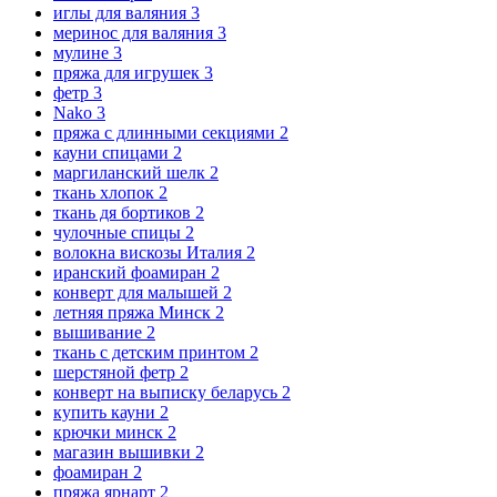
иглы для валяния
3
меринос для валяния
3
мулине
3
пряжа для игрушек
3
фетр
3
Nako
3
пряжа с длинными секциями
2
кауни спицами
2
маргиланский шелк
2
ткань хлопок
2
ткань дя бортиков
2
чулочные спицы
2
волокна вискозы Италия
2
иранский фоамиран
2
конверт для малышей
2
летняя пряжа Минск
2
вышивание
2
ткань с детским принтом
2
шерстяной фетр
2
конверт на выписку беларусь
2
купить кауни
2
крючки минск
2
магазин вышивки
2
фоамиран
2
пряжа ярнарт
2