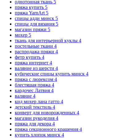
однотонная ткань
5
пряжа купить
5
пряжа YarnArt
5
спицы адди минск
5
спицы для вязания
5
магазин пряжи
5
мохер
5
ткань для интерьерной куклы
4
постельные ткани
4
распродажа пряжи
4
фетр купить
4
пряжа интернет
4
валяние из шерсти
4
кубические спицы купить минск
4
пряжа с люрексом
4
блестящая пряжа
4
кардочес Латвия
4
валяние
4
кид мохер лана гатто
4
детский текстиль
4
конверт для новорожденных
4
магазин рукоделия
4
пряжа для декора
4
пряжа секционного крашения
4
купить хлопок минск
4