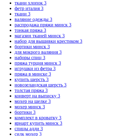
ткани хлопок
3
фетр италия
3
ткани
3
валяние одежды
3
распродажа пряжи минск
3
тонкая пряжа
3
магазин тканей минск
3
набор для вышивки крестиком
3
бортики минск
3
для мокрого валяния
3
наборы спиц
3
пряжа турция минск
3
игрушки из фетра
3
пряжа в минске
3
купить шерсть
3
новозеландская шерсть
3
толстая пряжа
3
конверт на выписку
3
мохер на шелке
3
мохер минск
3
бортики
3
комплект в кроватку
3
ярнарт купить минск
3
спицы адди
3
силк мохер
3