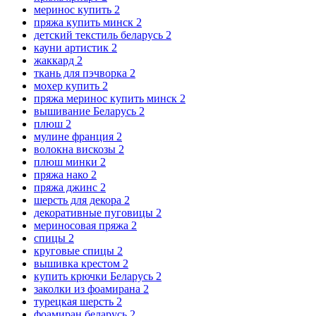
меринос купить
2
пряжа купить минск
2
детский текстиль беларусь
2
кауни артистик
2
жаккард
2
ткань для пэчворка
2
мохер купить
2
пряжа меринос купить минск
2
вышивание Беларусь
2
плюш
2
мулине франция
2
волокна вискозы
2
плюш минки
2
пряжа нако
2
пряжа джинс
2
шерсть для декора
2
декоративные пуговицы
2
мериносовая пряжа
2
спицы
2
круговые спицы
2
вышивка крестом
2
купить крючки Беларусь
2
заколки из фоамирана
2
турецкая шерсть
2
фоамиран беларусь
2