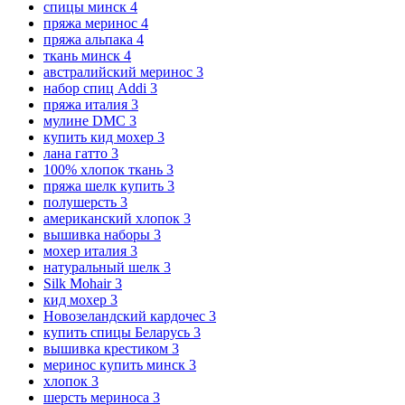
спицы минск
4
пряжа меринос
4
пряжа альпака
4
ткань минск
4
австралийский меринос
3
набор спиц Addi
3
пряжа италия
3
мулине DMC
3
купить кид мохер
3
лана гатто
3
100% хлопок ткань
3
пряжа шелк купить
3
полушерсть
3
американский хлопок
3
вышивка наборы
3
мохер италия
3
натуральный шелк
3
Silk Mohair
3
кид мохер
3
Новозеландский кардочес
3
купить спицы Беларусь
3
вышивка крестиком
3
меринос купить минск
3
хлопок
3
шерсть мериноса
3