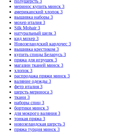
полушерсть
3
меринос купить минск
3
американский хлопок
3
вышивка наборы
3
мохер италия
3
Silk Mohair
3
натуральный шелк
3
кид мохер
3
Новозеландский кардочес
3
вышивка крестиком
3
купить спицы Беларусь
3
пряжа для игрушек
3
магазин тканей минск
3
хлопок
3
распродажа пряжи минск
3
валяние одежды
3
фетр италия
3
шерсть мериноса
3
ткани
3
наборы спиц
3
бортики минск
3
для мокрого валяния
3
тонкая пряжа
3
новозеландская шерсть
3
пряжа турция минск
3