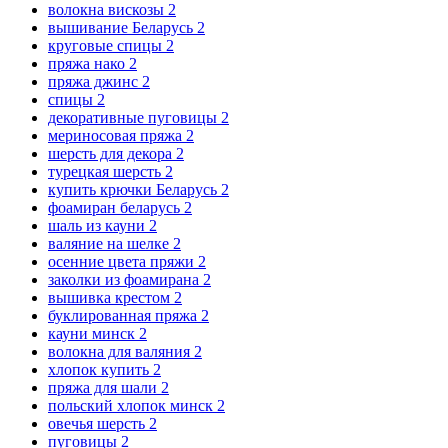
волокна вискозы
2
вышивание Беларусь
2
круговые спицы
2
пряжа нако
2
пряжа джинс
2
спицы
2
декоративные пуговицы
2
мериносовая пряжа
2
шерсть для декора
2
турецкая шерсть
2
купить крючки Беларусь
2
фоамиран беларусь
2
шаль из кауни
2
валяние на шелке
2
осенние цвета пряжи
2
заколки из фоамирана
2
вышивка крестом
2
буклированная пряжа
2
кауни минск
2
волокна для валяния
2
хлопок купить
2
пряжа для шали
2
польский хлопок минск
2
овечья шерсть
2
пуговицы
2