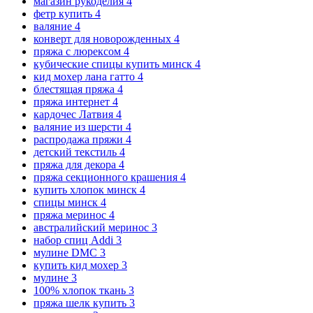
магазин рукоделия
4
фетр купить
4
валяние
4
конверт для новорожденных
4
пряжа с люрексом
4
кубические спицы купить минск
4
кид мохер лана гатто
4
блестящая пряжа
4
пряжа интернет
4
кардочес Латвия
4
валяние из шерсти
4
распродажа пряжи
4
детский текстиль
4
пряжа для декора
4
пряжа секционного крашения
4
купить хлопок минск
4
спицы минск
4
пряжа меринос
4
австралийский меринос
3
набор спиц Addi
3
мулине DMC
3
купить кид мохер
3
мулине
3
100% хлопок ткань
3
пряжа шелк купить
3