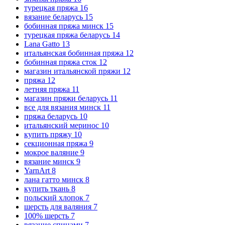
турецкая пряжа
16
вязание беларусь
15
бобинная пряжа минск
15
турецкая пряжа беларусь
14
Lana Gatto
13
итальянская бобинная пряжа
12
бобинная пряжа сток
12
магазин итальянской пряжи
12
пряжа
12
летняя пряжа
11
магазин пряжи беларусь
11
все для вязания минск
11
пряжа беларусь
10
итальянский меринос
10
купить пряжу
10
секционная пряжа
9
мокрое валяние
9
вязание минск
9
YarnArt
8
лана гатто минск
8
купить ткань
8
польский хлопок
7
шерсть для валяния
7
100% шерсть
7
вязание спицами
7