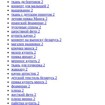
ткань дя бортиков
2
конверт для малышей
2
вышивание
2
ткань с детским принтом
2
летняя пряжа Минск
2
иранский фоамиран
2
чулочные спицы
2
шерстяной фетр
2
купить кауни
2
конверт на выписку беларусь
2
магазин вышивки
2
крючки минск
2
мохер купить
2
пряжа ярнарт
2
меринос купить
2
ткань для пэчворка
2
жаккард
2
кауни артистик
2
детский текстиль беларусь
2
пряжа купить минск
2
фоамиран
2
плюш
2
жесткий фетр
2
плюш минки
2
пайетки купить
2