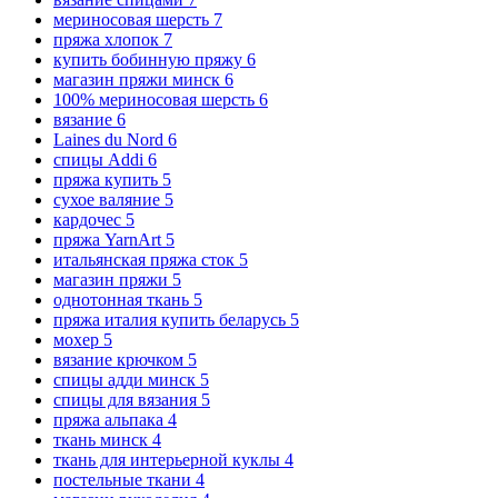
мериносовая шерсть
7
пряжа хлопок
7
купить бобинную пряжу
6
магазин пряжи минск
6
100% мериносовая шерсть
6
вязание
6
Laines du Nord
6
спицы Addi
6
пряжа купить
5
сухое валяние
5
кардочес
5
пряжа YarnArt
5
итальянская пряжа сток
5
магазин пряжи
5
однотонная ткань
5
пряжа италия купить беларусь
5
мохер
5
вязание крючком
5
спицы адди минск
5
спицы для вязания
5
пряжа альпака
4
ткань минск
4
ткань для интерьерной куклы
4
постельные ткани
4