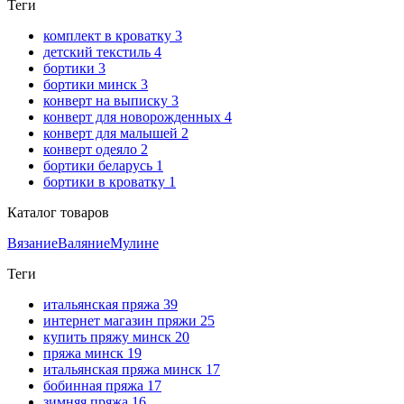
Теги
комплект в кроватку
3
детский текстиль
4
бортики
3
бортики минск
3
конверт на выписку
3
конверт для новорожденных
4
конверт для малышей
2
конверт одеяло
2
бортики беларусь
1
бортики в кроватку
1
Каталог товаров
Вязание
Валяние
Мулине
Теги
итальянская пряжа
39
интернет магазин пряжи
25
купить пряжу минск
20
пряжа минск
19
итальянская пряжа минск
17
бобинная пряжа
17
зимняя пряжа
16