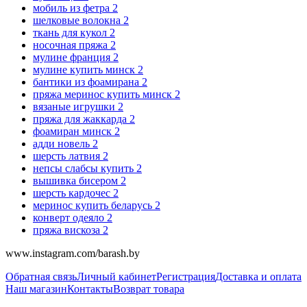
мобиль из фетра
2
шелковые волокна
2
ткань для кукол
2
носочная пряжа
2
мулине франция
2
мулине купить минск
2
бантики из фоамирана
2
пряжа меринос купить минск
2
вязаные игрушки
2
пряжа для жаккарда
2
фоамиран минск
2
адди новель
2
шерсть латвия
2
непсы слабсы купить
2
вышивка бисером
2
шерсть кардочес
2
меринос купить беларусь
2
конверт одеяло
2
пряжа вискоза
2
www.instagram.com/barash.by
Обратная связь
Личный кабинет
Регистрация
Доставка и оплата
Наш магазин
Контакты
Возврат товара