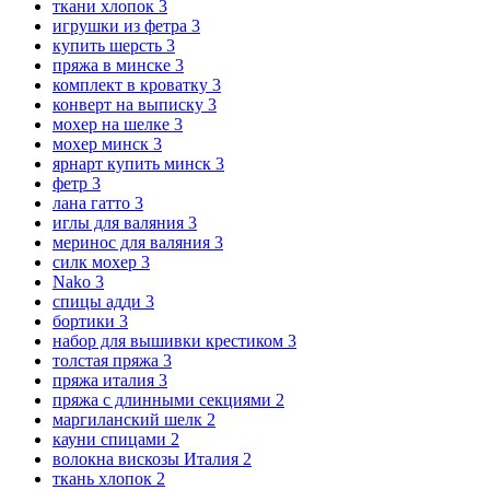
ткани хлопок
3
игрушки из фетра
3
купить шерсть
3
пряжа в минске
3
комплект в кроватку
3
конверт на выписку
3
мохер на шелке
3
мохер минск
3
ярнарт купить минск
3
фетр
3
лана гатто
3
иглы для валяния
3
меринос для валяния
3
силк мохер
3
Nako
3
спицы адди
3
бортики
3
набор для вышивки крестиком
3
толстая пряжа
3
пряжа италия
3
пряжа с длинными секциями
2
маргиланский шелк
2
кауни спицами
2
волокна вискозы Италия
2
ткань хлопок
2