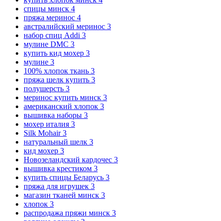
спицы минск
4
пряжа меринос
4
австралийский меринос
3
набор спиц Addi
3
мулине DMC
3
купить кид мохер
3
мулине
3
100% хлопок ткань
3
пряжа шелк купить
3
полушерсть
3
меринос купить минск
3
американский хлопок
3
вышивка наборы
3
мохер италия
3
Silk Mohair
3
натуральный шелк
3
кид мохер
3
Новозеландский кардочес
3
вышивка крестиком
3
купить спицы Беларусь
3
пряжа для игрушек
3
магазин тканей минск
3
хлопок
3
распродажа пряжи минск
3