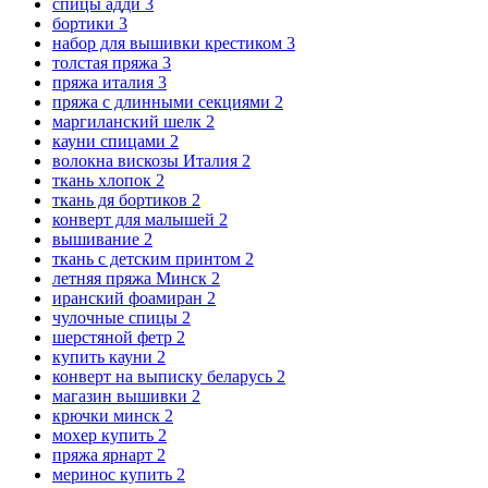
спицы адди
3
бортики
3
набор для вышивки крестиком
3
толстая пряжа
3
пряжа италия
3
пряжа с длинными секциями
2
маргиланский шелк
2
кауни спицами
2
волокна вискозы Италия
2
ткань хлопок
2
ткань дя бортиков
2
конверт для малышей
2
вышивание
2
ткань с детским принтом
2
летняя пряжа Минск
2
иранский фоамиран
2
чулочные спицы
2
шерстяной фетр
2
купить кауни
2
конверт на выписку беларусь
2
магазин вышивки
2
крючки минск
2
мохер купить
2
пряжа ярнарт
2
меринос купить
2