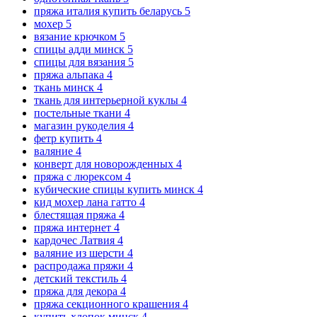
пряжа италия купить беларусь
5
мохер
5
вязание крючком
5
спицы адди минск
5
спицы для вязания
5
пряжа альпака
4
ткань минск
4
ткань для интерьерной куклы
4
постельные ткани
4
магазин рукоделия
4
фетр купить
4
валяние
4
конверт для новорожденных
4
пряжа с люрексом
4
кубические спицы купить минск
4
кид мохер лана гатто
4
блестящая пряжа
4
пряжа интернет
4
кардочес Латвия
4
валяние из шерсти
4
распродажа пряжи
4
детский текстиль
4
пряжа для декора
4
пряжа секционного крашения
4
купить хлопок минск
4