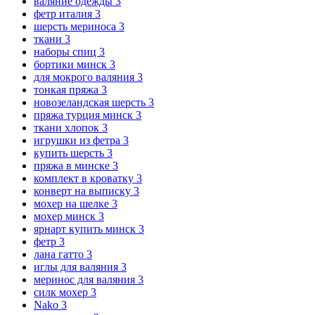
валяние одежды
3
фетр италия
3
шерсть мериноса
3
ткани
3
наборы спиц
3
бортики минск
3
для мокрого валяния
3
тонкая пряжа
3
новозеландская шерсть
3
пряжа турция минск
3
ткани хлопок
3
игрушки из фетра
3
купить шерсть
3
пряжа в минске
3
комплект в кроватку
3
конверт на выписку
3
мохер на шелке
3
мохер минск
3
ярнарт купить минск
3
фетр
3
лана гатто
3
иглы для валяния
3
меринос для валяния
3
силк мохер
3
Nako
3