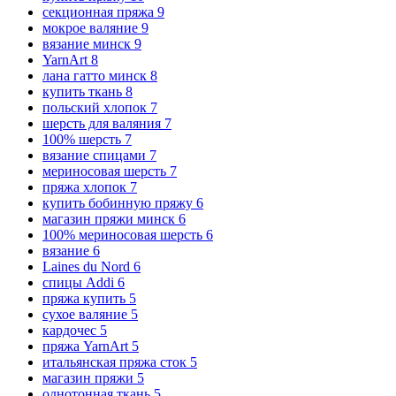
секционная пряжа
9
мокрое валяние
9
вязание минск
9
YarnArt
8
лана гатто минск
8
купить ткань
8
польский хлопок
7
шерсть для валяния
7
100% шерсть
7
вязание спицами
7
мериносовая шерсть
7
пряжа хлопок
7
купить бобинную пряжу
6
магазин пряжи минск
6
100% мериносовая шерсть
6
вязание
6
Laines du Nord
6
спицы Addi
6
пряжа купить
5
сухое валяние
5
кардочес
5
пряжа YarnArt
5
итальянская пряжа сток
5
магазин пряжи
5
однотонная ткань
5