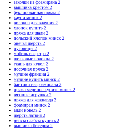
заколки из фоамирана
2
вышивка крестом
2
буклированная пряжа
2
кауни минск
2
волокна для валяния
2
хлопок купить
2
пряжа для шали
2
польский хлопок минск
2
овечья шерсть
2
пуговицы
2
мобиль из фетра
2
шелковые волокна
2
ткань для кукол
2
носочная пряжа
2
мулине франция
2
мулине купить минск
2
бантики из фоамирана
2
пряжа меринос купить минск
2
вязаные игрушки
2
пряжа для жаккарда
2
фоамиран минск
2
адди новель
2
шерсть латвия
2
непсы слабсы купить
2
вышивка бисером
2