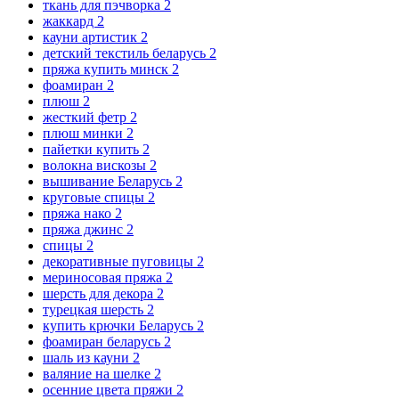
ткань для пэчворка
2
жаккард
2
кауни артистик
2
детский текстиль беларусь
2
пряжа купить минск
2
фоамиран
2
плюш
2
жесткий фетр
2
плюш минки
2
пайетки купить
2
волокна вискозы
2
вышивание Беларусь
2
круговые спицы
2
пряжа нако
2
пряжа джинс
2
спицы
2
декоративные пуговицы
2
мериносовая пряжа
2
шерсть для декора
2
турецкая шерсть
2
купить крючки Беларусь
2
фоамиран беларусь
2
шаль из кауни
2
валяние на шелке
2
осенние цвета пряжи
2