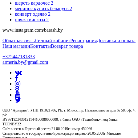
шерсть кардочес
2
меринос купить беларусь
2
конверт одеяло
2
пряжа вискоза
2
www.instagram.com/barash.by
Обратная связь
Личный кабинет
Регистрация
Доставка и оплата
Наш магазин
Контакты
Возврат товара
+375447181833
armeria.by@gmail.com
ОДО "Армерия", УНП 191021786, РБ, г. Минск, пр. Независимости дом № 58, оф. 4,
р/с
BY98TECN30121144100080000000, в банке ОАО «Технобанк», код банка
TECNBY22
Сайт внесен в Торговый реестр 21.06.2019г номер 452966
Свидетельство о государственной регистрации выдано 20.05.2008г Минским
Горисполкомом