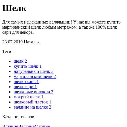
Шелк
Для самых изысканных валяльщиц! У нас вы можете купить
маргиланский шелк любым метражом, а так же 100% шелк
сари для декора.
23.07.2019
Наталья
Теги
шелк
2
купить шелк
1
натуральный шелк
3
маргиланский шелк
2
шелк ткань
1
шелк сари
1
шелковые волокна
2
мокрый шелк
1
шелковый платок
1
валяние на шелке
2
Каталог товаров
Вязание
Валяние
Мулине