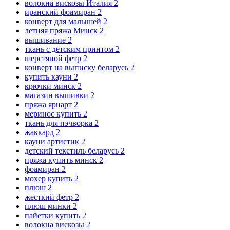
волокна вискозы Италия
2
иранский фоамиран
2
конверт для малышей
2
летняя пряжа Минск
2
вышивание
2
ткань с детским принтом
2
шерстяной фетр
2
конверт на выписку беларусь
2
купить кауни
2
крючки минск
2
магазин вышивки
2
пряжа ярнарт
2
меринос купить
2
ткань для пэчворка
2
жаккард
2
кауни артистик
2
детский текстиль беларусь
2
пряжа купить минск
2
фоамиран
2
мохер купить
2
плюш
2
жесткий фетр
2
плюш минки
2
пайетки купить
2
волокна вискозы
2