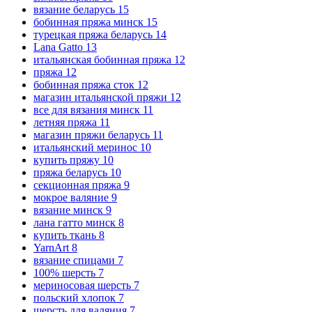
вязание беларусь
15
бобинная пряжа минск
15
турецкая пряжа беларусь
14
Lana Gatto
13
итальянская бобинная пряжа
12
пряжа
12
бобинная пряжа сток
12
магазин итальянской пряжи
12
все для вязания минск
11
летняя пряжа
11
магазин пряжи беларусь
11
итальянский меринос
10
купить пряжу
10
пряжа беларусь
10
секционная пряжа
9
мокрое валяние
9
вязание минск
9
лана гатто минск
8
купить ткань
8
YarnArt
8
вязание спицами
7
100% шерсть
7
мериносовая шерсть
7
польский хлопок
7
шерсть для валяния
7