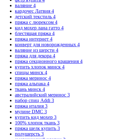
валяние
4
кардочес Латвия
4
детский текстиль
4
пряжа с люрексом
4
кид мохер лана гатто
4
блестящая пряжа
4
пряжа интернет
4
конверт для новорожденных
4
валяние из шерсти
4
пряжа для декора
4
пряжа секционного крашения
4
купить хлопок минск
4
спицы минск
4
пряжа меринос
4
пряжа альпака
4
ткань минск
4
австралийский меринос
3
набор спиц Addi
3
пряжа италия
3
мулине DMC
3
купить кид мохер
3
100% хлопок ткань
3
пряжа шелк купить
3
полушерсть
3