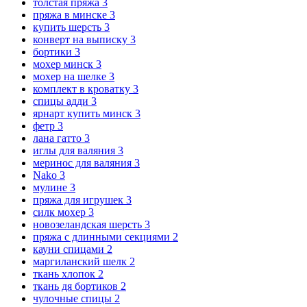
толстая пряжа
3
пряжа в минске
3
купить шерсть
3
конверт на выписку
3
бортики
3
мохер минск
3
мохер на шелке
3
комплект в кроватку
3
спицы адди
3
ярнарт купить минск
3
фетр
3
лана гатто
3
иглы для валяния
3
меринос для валяния
3
Nako
3
мулине
3
пряжа для игрушек
3
силк мохер
3
новозеландская шерсть
3
пряжа с длинными секциями
2
кауни спицами
2
маргиланский шелк
2
ткань хлопок
2
ткань дя бортиков
2
чулочные спицы
2