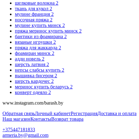
шелковые волокна
2
ткань для кукол
2
мулине франция
2
носочная пряжа
2
мулине купить минск
2
пряжа меринос купить минск
2
бантики из фоамирана
2
вязаные игрушки
2
пряжа для жаккарда
2
фоамиран минск
2
адди новель
2
шерсть латвия
2
непсы слабсы купить
2
вышивка бисером
2
шерсть кардочес
2
меринос купить беларусь
2
конверт одеяло
2
www.instagram.com/barash.by
Обратная связь
Личный кабинет
Регистрация
Доставка и оплата
Наш магазин
Контакты
Возврат товара
+375447181833
armeria.by@gmail.com