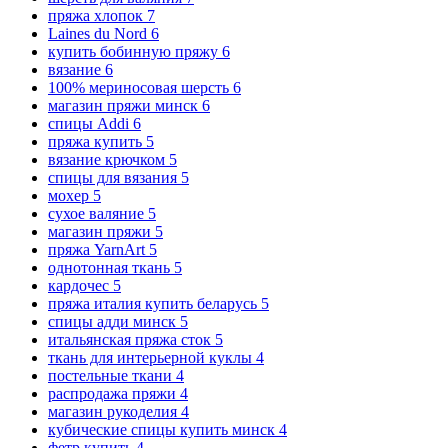
пряжа хлопок
7
Laines du Nord
6
купить бобинную пряжу
6
вязание
6
100% мериносовая шерсть
6
магазин пряжи минск
6
спицы Addi
6
пряжа купить
5
вязание крючком
5
спицы для вязания
5
мохер
5
сухое валяние
5
магазин пряжи
5
пряжа YarnArt
5
однотонная ткань
5
кардочес
5
пряжа италия купить беларусь
5
спицы адди минск
5
итальянская пряжа сток
5
ткань для интерьерной куклы
4
постельные ткани
4
распродажа пряжи
4
магазин рукоделия
4
кубические спицы купить минск
4
фетр купить
4