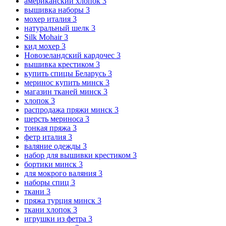
американский хлопок
3
вышивка наборы
3
мохер италия
3
натуральный шелк
3
Silk Mohair
3
кид мохер
3
Новозеландский кардочес
3
вышивка крестиком
3
купить спицы Беларусь
3
меринос купить минск
3
магазин тканей минск
3
хлопок
3
распродажа пряжи минск
3
шерсть мериноса
3
тонкая пряжа
3
фетр италия
3
валяние одежды
3
набор для вышивки крестиком
3
бортики минск
3
для мокрого валяния
3
наборы спиц
3
ткани
3
пряжа турция минск
3
ткани хлопок
3
игрушки из фетра
3