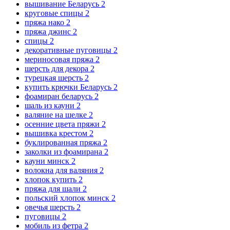
вышивание Беларусь
2
круговые спицы
2
пряжа нако
2
пряжа джинс
2
спицы
2
декоративные пуговицы
2
мериносовая пряжа
2
шерсть для декора
2
турецкая шерсть
2
купить крючки Беларусь
2
фоамиран беларусь
2
шаль из кауни
2
валяние на шелке
2
осенние цвета пряжи
2
вышивка крестом
2
буклированная пряжа
2
заколки из фоамирана
2
кауни минск
2
волокна для валяния
2
хлопок купить
2
пряжа для шали
2
польский хлопок минск
2
овечья шерсть
2
пуговицы
2
мобиль из фетра
2