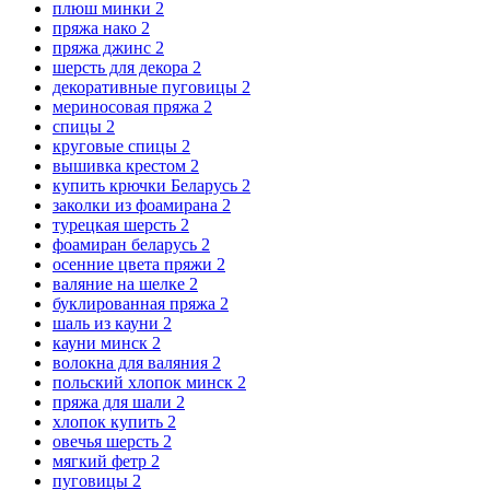
плюш минки
2
пряжа нако
2
пряжа джинс
2
шерсть для декора
2
декоративные пуговицы
2
мериносовая пряжа
2
спицы
2
круговые спицы
2
вышивка крестом
2
купить крючки Беларусь
2
заколки из фоамирана
2
турецкая шерсть
2
фоамиран беларусь
2
осенние цвета пряжи
2
валяние на шелке
2
буклированная пряжа
2
шаль из кауни
2
кауни минск
2
волокна для валяния
2
польский хлопок минск
2
пряжа для шали
2
хлопок купить
2
овечья шерсть
2
мягкий фетр
2
пуговицы
2