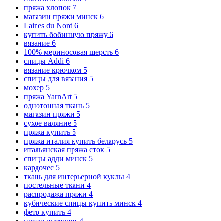
пряжа хлопок
7
магазин пряжи минск
6
Laines du Nord
6
купить бобинную пряжу
6
вязание
6
100% мериносовая шерсть
6
спицы Addi
6
вязание крючком
5
спицы для вязания
5
мохер
5
пряжа YarnArt
5
однотонная ткань
5
магазин пряжи
5
сухое валяние
5
пряжа купить
5
пряжа италия купить беларусь
5
итальянская пряжа сток
5
спицы адди минск
5
кардочес
5
ткань для интерьерной куклы
4
постельные ткани
4
распродажа пряжи
4
кубические спицы купить минск
4
фетр купить
4
пряжа интернет
4