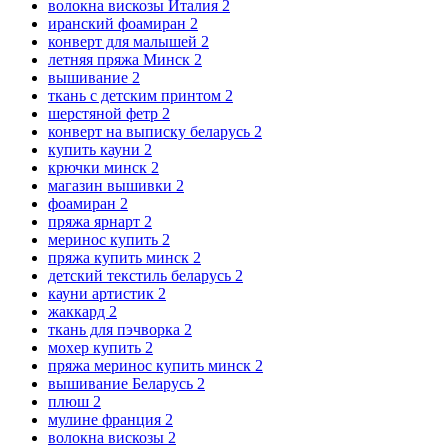
волокна вискозы Италия
2
иранский фоамиран
2
конверт для малышей
2
летняя пряжа Минск
2
вышивание
2
ткань с детским принтом
2
шерстяной фетр
2
конверт на выписку беларусь
2
купить кауни
2
крючки минск
2
магазин вышивки
2
фоамиран
2
пряжа ярнарт
2
меринос купить
2
пряжа купить минск
2
детский текстиль беларусь
2
кауни артистик
2
жаккард
2
ткань для пэчворка
2
мохер купить
2
пряжа меринос купить минск
2
вышивание Беларусь
2
плюш
2
мулине франция
2
волокна вискозы
2