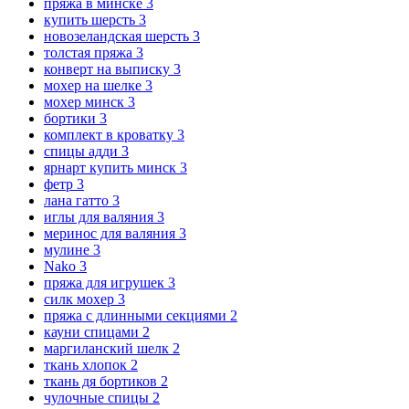
пряжа в минске
3
купить шерсть
3
новозеландская шерсть
3
толстая пряжа
3
конверт на выписку
3
мохер на шелке
3
мохер минск
3
бортики
3
комплект в кроватку
3
спицы адди
3
ярнарт купить минск
3
фетр
3
лана гатто
3
иглы для валяния
3
меринос для валяния
3
мулине
3
Nako
3
пряжа для игрушек
3
силк мохер
3
пряжа с длинными секциями
2
кауни спицами
2
маргиланский шелк
2
ткань хлопок
2
ткань дя бортиков
2
чулочные спицы
2