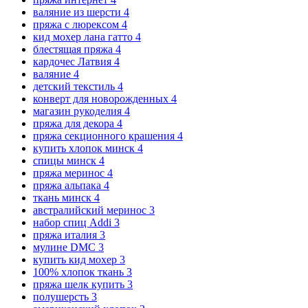
валяние из шерсти
4
пряжа с люрексом
4
кид мохер лана гатто
4
блестящая пряжа
4
кардочес Латвия
4
валяние
4
детский текстиль
4
конверт для новорожденных
4
магазин рукоделия
4
пряжа для декора
4
пряжа секционного крашения
4
купить хлопок минск
4
спицы минск
4
пряжа меринос
4
пряжа альпака
4
ткань минск
4
австралийский меринос
3
набор спиц Addi
3
пряжа италия
3
мулине DMC
3
купить кид мохер
3
100% хлопок ткань
3
пряжа шелк купить
3
полушерсть
3