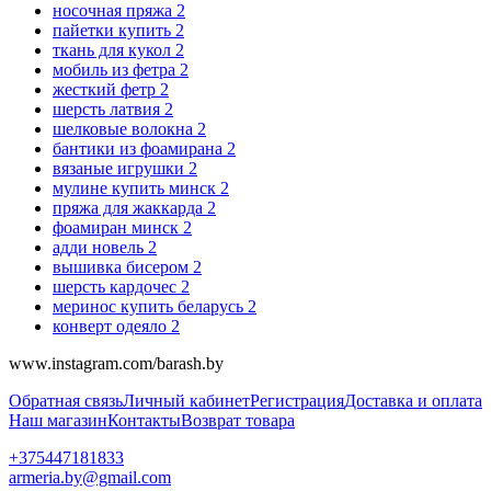
носочная пряжа
2
пайетки купить
2
ткань для кукол
2
мобиль из фетра
2
жесткий фетр
2
шерсть латвия
2
шелковые волокна
2
бантики из фоамирана
2
вязаные игрушки
2
мулине купить минск
2
пряжа для жаккарда
2
фоамиран минск
2
адди новель
2
вышивка бисером
2
шерсть кардочес
2
меринос купить беларусь
2
конверт одеяло
2
www.instagram.com/barash.by
Обратная связь
Личный кабинет
Регистрация
Доставка и оплата
Наш магазин
Контакты
Возврат товара
+375447181833
armeria.by@gmail.com