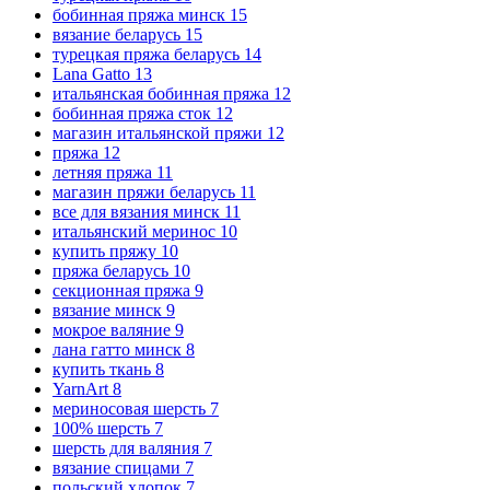
бобинная пряжа минск
15
вязание беларусь
15
турецкая пряжа беларусь
14
Lana Gatto
13
итальянская бобинная пряжа
12
бобинная пряжа сток
12
магазин итальянской пряжи
12
пряжа
12
летняя пряжа
11
магазин пряжи беларусь
11
все для вязания минск
11
итальянский меринос
10
купить пряжу
10
пряжа беларусь
10
секционная пряжа
9
вязание минск
9
мокрое валяние
9
лана гатто минск
8
купить ткань
8
YarnArt
8
мериносовая шерсть
7
100% шерсть
7
шерсть для валяния
7
вязание спицами
7
польский хлопок
7