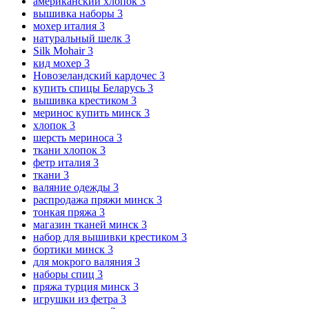
американский хлопок
3
вышивка наборы
3
мохер италия
3
натуральный шелк
3
Silk Mohair
3
кид мохер
3
Новозеландский кардочес
3
купить спицы Беларусь
3
вышивка крестиком
3
меринос купить минск
3
хлопок
3
шерсть мериноса
3
ткани хлопок
3
фетр италия
3
ткани
3
валяние одежды
3
распродажа пряжи минск
3
тонкая пряжа
3
магазин тканей минск
3
набор для вышивки крестиком
3
бортики минск
3
для мокрого валяния
3
наборы спиц
3
пряжа турция минск
3
игрушки из фетра
3