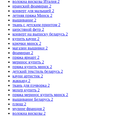
волокна вискозы Италия
2
иранский фоамиран
2
конверт для малышей
2
летняя пряжа Минск
2
вышивание
2
ткань с детским принтом
2
шерстяной фетр
2
конверт на выписку беларусь
2
купить кауни
2
крючки минск
2
магазин вышивки
2
фоамиран
2
пряжа ярнарт
2
меринос купить
2
пряжа купить минск
2
детский текстиль беларусь
2
кауни артистик
2
жаккард
2
ткань для пэчворка
2
мохер купить
2
пряжа меринос купить минск
2
вышивание Беларусь
2
плюш
2
мулине франция
2
волокна вискозы
2