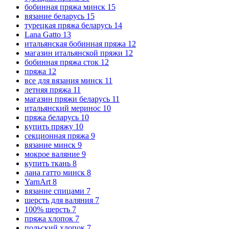
бобинная пряжа минск
15
вязание беларусь
15
турецкая пряжа беларусь
14
Lana Gatto
13
итальянская бобинная пряжа
12
магазин итальянской пряжи
12
бобинная пряжа сток
12
пряжа
12
все для вязания минск
11
летняя пряжа
11
магазин пряжи беларусь
11
итальянский меринос
10
пряжа беларусь
10
купить пряжу
10
секционная пряжа
9
вязание минск
9
мокрое валяние
9
купить ткань
8
лана гатто минск
8
YarnArt
8
вязание спицами
7
шерсть для валяния
7
100% шерсть
7
пряжа хлопок
7
польский хлопок
7