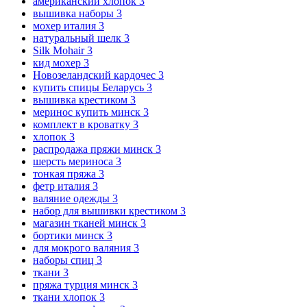
американский хлопок
3
вышивка наборы
3
мохер италия
3
натуральный шелк
3
Silk Mohair
3
кид мохер
3
Новозеландский кардочес
3
купить спицы Беларусь
3
вышивка крестиком
3
меринос купить минск
3
комплект в кроватку
3
хлопок
3
распродажа пряжи минск
3
шерсть мериноса
3
тонкая пряжа
3
фетр италия
3
валяние одежды
3
набор для вышивки крестиком
3
магазин тканей минск
3
бортики минск
3
для мокрого валяния
3
наборы спиц
3
ткани
3
пряжа турция минск
3
ткани хлопок
3