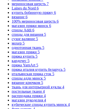
мериносовая шерсть
7
Laines du Nord
6
купить бобинную пряжу
6
вязание
6
100% мериносовая шерсть
6
магазин пряжи минск
6
спицы Addi
6
спицы для вязания
5
сухое валяние
5
мохер
5
однотонная ткань
5
магазин пряжи
5
пряжа купить
5
кардочес
5
пряжа YarnArt
5
пряжа италия купить беларусь
5
итальянская пряжа сток
5
спицы адди минск
5
вязание крючком
5
ткань для интерьерной куклы
4
постельные ткани
4
распродажа пряжи
4
магазин рукоделия
4
кубические спицы купить минск
4
фетр купить
4