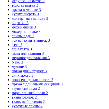
игрушки из фетра
3
толстая пряжа
3
пряжа в минске
3
купить шерсть
3
конверт на выписку
3
бортики
3
мохер минск
3
мохер на шелке
3
спицы адди
3
ярнарт купить минск
3
фетр
3
лана гатто
3
иглы для валяния
3
меринос для валяния
3
Nako
3
мулине
3
пряжа для игрушек
3
силк мохер
3
новозеландская шерсть
3
пряжа с длинными секциями
2
кауни спицами
2
маргиланский шелк
2
ткань хлопок
2
ткань дя бортиков
2
чулочные спицы
2