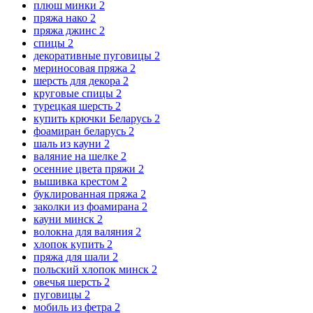
плюш минки
2
пряжа нако
2
пряжа джинс
2
спицы
2
декоративные пуговицы
2
мериносовая пряжа
2
шерсть для декора
2
круговые спицы
2
турецкая шерсть
2
купить крючки Беларусь
2
фоамиран беларусь
2
шаль из кауни
2
валяние на шелке
2
осенние цвета пряжи
2
вышивка крестом
2
буклированная пряжа
2
заколки из фоамирана
2
кауни минск
2
волокна для валяния
2
хлопок купить
2
пряжа для шали
2
польский хлопок минск
2
овечья шерсть
2
пуговицы
2
мобиль из фетра
2