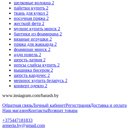
шелковые волокна
2
пайетки купить
2
ткань для кукол
2
носочная пряжа
2
жесткий фетр
2
мулине купить минск
2
бантики из фоамирана
2
вязаные игрушки
2
пряжа для жаккарда
2
фоамиран минск
2
адди новель
2
шерсть латвия
2
непсы слабсы купить
2
вышивка бисером
2
шерсть кардочес
2
меринос купить беларусь
2
конверт одеяло
2
www.instagram.com/barash.by
Обратная связь
Личный кабинет
Регистрация
Доставка и оплата
Наш магазин
Контакты
Возврат товара
+375447181833
armeria.by@gmail.com