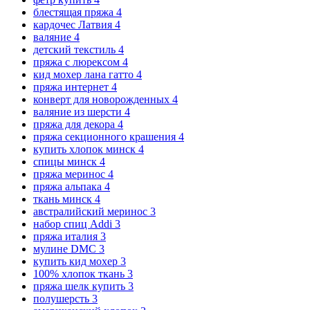
блестящая пряжа
4
кардочес Латвия
4
валяние
4
детский текстиль
4
пряжа с люрексом
4
кид мохер лана гатто
4
пряжа интернет
4
конверт для новорожденных
4
валяние из шерсти
4
пряжа для декора
4
пряжа секционного крашения
4
купить хлопок минск
4
спицы минск
4
пряжа меринос
4
пряжа альпака
4
ткань минск
4
австралийский меринос
3
набор спиц Addi
3
пряжа италия
3
мулине DMC
3
купить кид мохер
3
100% хлопок ткань
3
пряжа шелк купить
3
полушерсть
3